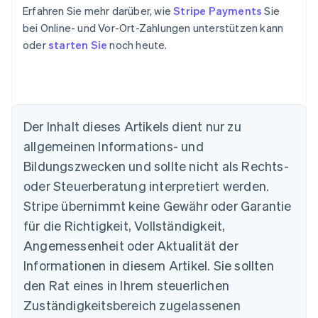
Erfahren Sie mehr darüber, wie
Stripe Payments
Sie
bei Online- und Vor-Ort-Zahlungen unterstützen kann
oder
starten Sie
noch heute.
Der Inhalt dieses Artikels dient nur zu
allgemeinen Informations- und
Australien
Bildungszwecken und sollte nicht als Rechts-
English
Belgien
oder Steuerberatung interpretiert werden.
Nederlands
Français
Deutsch
English
Stripe übernimmt keine Gewähr oder Garantie
Brasilien
für die Richtigkeit, Vollständigkeit,
Português
English
Bulgarien
Angemessenheit oder Aktualität der
English
Informationen in diesem Artikel. Sie sollten
Dänemark
English
den Rat eines in Ihrem steuerlichen
Deutschland
Zuständigkeitsbereich zugelassenen
Deutsch
English