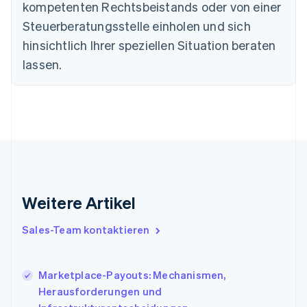
Estland
kompetenten Rechtsbeistands oder von einer
English
Steuerberatungsstelle einholen und sich
Festlandchina
hinsichtlich Ihrer speziellen Situation beraten
简体中文
English
Finnland
lassen.
English
Svenska
Frankreich
Français
English
Gibraltar
English
Griechenland
English
Indien
English
Weitere Artikel
Irland
English
Italien
Sales-Team kontaktieren
Italiano
English
Japan
日本語
English
Marketplace-Payouts: Mechanismen,
Kanada
Herausforderungen und
English
Français