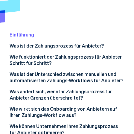
Betrugsprävention
Ecosystem
Atlas
Start-up-Gründung
Partner
Stripe App-Marktplatz
Climate
CO₂-Entnahme
Einführung
Was ist der Zahlungsprozess für Anbieter?
Wie funktioniert der Zahlungsprozess für Anbieter
Schritt für Schritt?
Stripe-Sessions 2026
Erfahren Sie, wie Stripe Lösungen für die Wirtschaft
Rechnungseingang und -erfassung
Was ist der Unterschied zwischen manuellen und
Jetzt ansehen
automatisierten Zahlungs-Workflows für Anbieter?
Rechnungsprüfung und Three-Way-Matching
Was ändert sich, wenn Ihr Zahlungsprozess für
Genehmigungs-Routing
Anbieter Grenzen überschreitet?
Zahlungsplanung und Methodenauswahl
Wie wirkt sich das Onboarding von Anbietern auf
Ihren Zahlungs-Workflow aus?
Zahlungsausführung
Wie können Unternehmen ihren Zahlungsprozess
Abgleich und Aufbewahrung von Aufzeichnungen
für Anbieter optimieren?