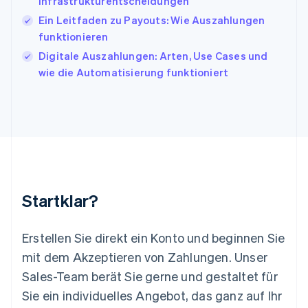
Infrastrukturentscheidungen
Kroatien
English
Italiano
Ein Leitfaden zu Payouts: Wie Auszahlungen
Lettland
funktionieren
English
Digitale Auszahlungen: Arten, Use Cases und
Liechtenstein
wie die Automatisierung funktioniert
Deutsch
English
Litauen
English
Luxemburg
Français
Deutsch
English
Malaysia
English
简体中文
Malta
English
Startklar?
Mexiko
Español
English
Neuseeland
Erstellen Sie direkt ein Konto und beginnen Sie
English
mit dem Akzeptieren von Zahlungen. Unser
Niederlande
Nederlands
English
Sales-Team berät Sie gerne und gestaltet für
Norwegen
Sie ein individuelles Angebot, das ganz auf Ihr
English