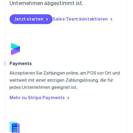
Österreich
Unternehmen abgestimmt ist.
Deutsch
English
Polen
Jetzt starten
Sales-Team kontaktieren
English
Portugal
Português
English
Rumänien
English
Schweden
Svenska
English
Schweiz
Payments
Deutsch
Français
Italiano
English
Akzeptieren Sie Zahlungen online, am POS vor Ort und
Singapur
English
简体中文
weltweit mit einer einzigen Zahlungslösung, die für
Slowakei
jedes Unternehmen geeignet ist.
English
Mehr zu Stripe Payments
Slowenien
English
Italiano
Sonderverwaltungsregion Hongkong,
China
English
简体中文
Spanien