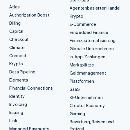
Atlas
Agentenbasierter Handel
Authorization Boost
Krypto
Billing
E-Commerce
Capital
Embedded Finance
Checkout
Finanzautomatisierung
Climate
Globale Unternehmen
Connect
In-App-Zahlungen
Krypto
Marktplätze
Data Pipeline
Geldmanagement
Elements
Plattformen
Financial Connections
SaaS
Identity
KI-Unternehmen
Invoicing
Creator Economy
Issuing
Gaming
Link
Bewirtung, Reisen und
Managed Payments
Freizeit