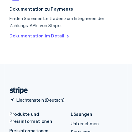
Español
English
Dokumentation zu Payments
Thailand
ไทย
English
Finden Sie einen Leitfaden zum Integrieren der
Tschechische Republik
Zahlungs-APIs von Stripe.
English
Ungarn
Dokumentation im Detail
English
Vereinigte Arabische Emirate
English
Vereinigte Staaten
English
Español
简体中文
Vereinigtes Königreich
English
Zypern
English
Liechtenstein (Deutsch)
Produkte und
Lösungen
Preisinformationen
Unternehmen
Preisinformationen
Start-ups