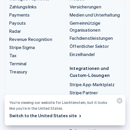
Zahlungslinks
Versicherungen
Payments
Medien und Unterhaltung
Payouts
Gemeinnützige
Organisationen
Radar
Fachdienstleistungen
Revenue Recognition
Öffentlicher Sektor
Stripe Sigma
Einzelhandel
Tax
Terminal
Integrationen und
Treasury
Custom-Lösungen
Stripe App-Marktplatz
Stripe Partner
Ecosystem
You’re viewing our website for Liechtenstein, but it looks
Fachdienstleistungen
like you’re in the United States.
Switch to the United States site
Entwickler/innen