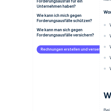
Forderungsausfall für ein
Unternehmen haben?
Wor
Wie kann ich mich gegen
Forderungsausfälle schützen?
Wie lassen sich
Wie kann man sich gegen
Forderungsausfälle vermeiden?
Forderungsausfälle versichern?
Lohnt sich eine
Warenkreditversicherung?
Rechnungen erstellen und versenden
W
Bei