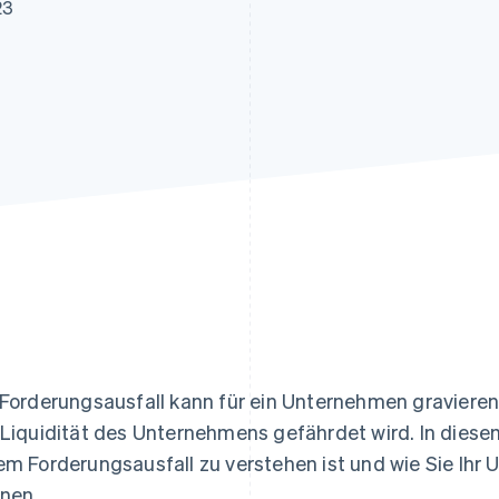
ung
23
 Forderungsausfall kann für ein Unternehmen gravier
 Liquidität des Unternehmens gefährdet wird. In diesem 
em Forderungsausfall zu verstehen ist und wie Sie Ih
nen.