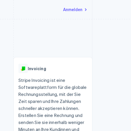
Anmelden
Ressourcen
Ecosystem
Kontakt
nd Marktplätze
Mehr
App-Integrationen
Partner
Sales-Team kontaktieren
Product roadmap
Code-Beispiele
Stripe App-Marktplatz
Partner werden
Ausblick
 Plattformen
Entwickler-Blog
eit
API-Status
Radar
Betrugsprävention
Invoicing
Atlas
onen
Start-up-Gründung
Stripe Invoicing ist eine
Softwareplattform für die globale
Climate
CO₂-Entnahme
Rechnungsstellung, mit der Sie
Zeit sparen und Ihre Zahlungen
schneller akzeptieren können.
Erstellen Sie eine Rechnung und
senden Sie sie innerhalb weniger
Minuten an Ihre Kundinnen und