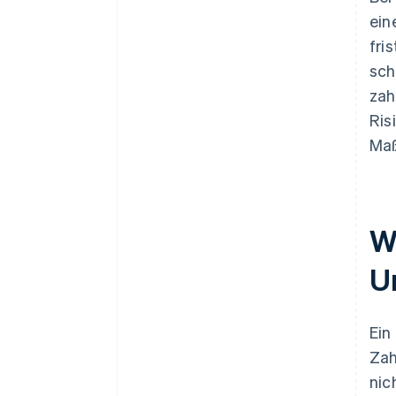
ein
fri
sch
zah
Ris
Maß
W
U
Ein
Zah
nic