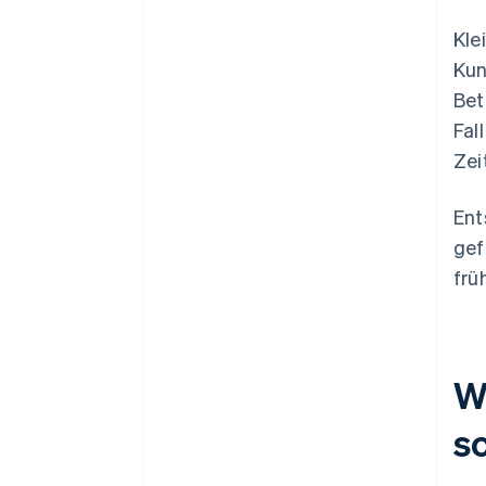
Kle
Kun
Bet
Fal
Zei
Ent
gef
frü
W
s