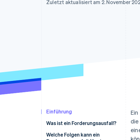
Optimierung der
Datensynchronisier
Zuletzt aktualisiert am 2. November 20
Autorisierungsraten
Link
Beschleunigter Bezahlvorgang
Financial Connections
Verbundene Finanzdaten
Einführung
Ein
die
Was ist ein Forderungsausfall?
ein
Welche Folgen kann ein
kön