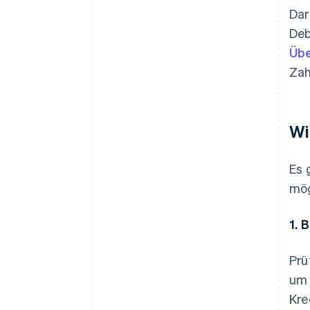
Dar
Deb
Übe
Zah
Wi
Es 
mög
1. 
Prü
um 
Kre