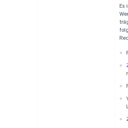
Es 
Wen
trä
fol
Rec