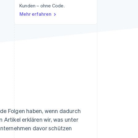
Kunden – ohne Code.
Stripe-Sessions 2026
Erfahren Sie, wie Stripe
Mehr erfahren
Lösungen für die
Wirtschaftsinfrastruktur
für KI aufbaut.
Jetzt ansehen
ende Folgen haben, wenn dadurch
Artikel erklären wir, was unter
r Unternehmen davor schützen