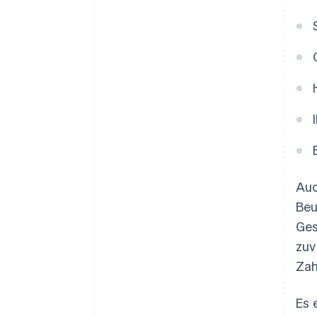
Auc
Beu
Ges
zuv
Zah
Es 