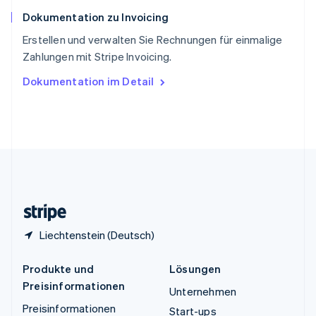
Español
English
Dokumentation zu Invoicing
Thailand
ไทย
English
Erstellen und verwalten Sie Rechnungen für einmalige
Tschechische Republik
Zahlungen mit Stripe Invoicing.
English
Ungarn
Dokumentation im Detail
English
Vereinigte Arabische Emirate
English
Vereinigte Staaten
English
Español
简体中文
Vereinigtes Königreich
English
Zypern
English
Liechtenstein (Deutsch)
Produkte und
Lösungen
Preisinformationen
Unternehmen
Preisinformationen
Start-ups