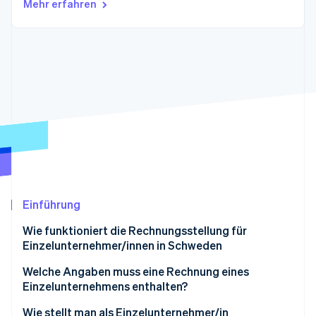
Mehr erfahren
Betrugsprävention
Ecosystem
Atlas
Start-up-Gründung
Partner
Stripe App-Marktplatz
Climate
CO₂-Entnahme
Stripe-Sessions 2026
Erfahren Sie, wie Stripe Lösungen für die Wirtschaft
Jetzt ansehen
Einführung
Wie funktioniert die Rechnungsstellung für
Einzelunternehmer/innen in Schweden
Welche Angaben muss eine Rechnung eines
Einzelunternehmens enthalten?
Unternehmensangaben
Wie stellt man als Einzelunternehmer/in