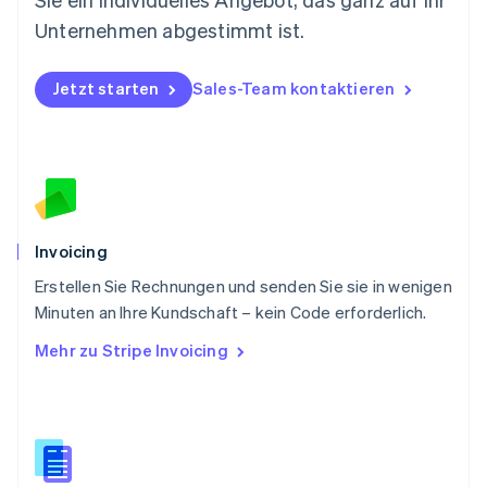
Österreich
Deutsch
English
Unternehmen abgestimmt ist.
Polen
English
Portugal
Jetzt starten
Sales-Team kontaktieren
Português
English
Rumänien
English
Schweden
Svenska
English
Schweiz
Deutsch
Français
Italiano
English
Invoicing
Singapur
English
简体中文
Erstellen Sie Rechnungen und senden Sie sie in wenigen
Slowakei
Minuten an Ihre Kundschaft – kein Code erforderlich.
English
Mehr zu Stripe Invoicing
Slowenien
English
Italiano
Sonderverwaltungsregion Hongkong,
China
English
简体中文
Spanien