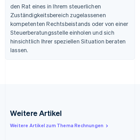
Estland
den Rat eines in Ihrem steuerlichen
English
Festlandchina
Zuständigkeitsbereich zugelassenen
简体中文
English
kompetenten Rechtsbeistands oder von einer
Finnland
Steuerberatungsstelle einholen und sich
English
Svenska
Frankreich
hinsichtlich Ihrer speziellen Situation beraten
Français
English
lassen.
Gibraltar
English
Griechenland
English
Indien
English
Irland
English
Italien
Italiano
English
Weitere Artikel
Japan
日本語
English
Weitere Artikel zum Thema Rechnungen
Kanada
English
Français