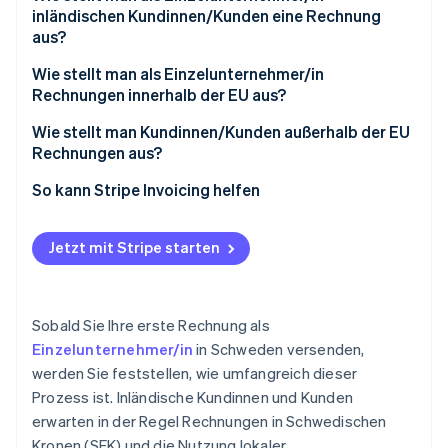
inländischen Kundinnen/Kunden eine Rechnung
Kundendaten
aus?
Rechnungsidentifikatoren
Wie stellt man als Einzelunternehmer/in
Rechnungen innerhalb der EU aus?
Einzelposten
B2C
Wie stellt man Kundinnen/Kunden außerhalb der EU
Mehrwertsteuerangaben
Rechnungen aus?
B2B
Gesamtbetrag
So kann Stripe Invoicing helfen
Zahlungsbedingungen
Jetzt mit Stripe starten
Sobald Sie Ihre erste Rechnung als
Einzelunternehmer/in
in Schweden versenden,
werden Sie feststellen, wie umfangreich dieser
Prozess ist. Inländische Kundinnen und Kunden
erwarten in der Regel Rechnungen in Schwedischen
Kronen (SEK) und die Nutzung lokaler