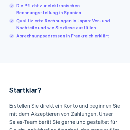
Kroatien
Die Pflicht zur elektronischen
English
Italiano
Lettland
Rechnungsstellung in Spanien
English
Qualifizierte Rechnungen in Japan: Vor- und
Liechtenstein
Nachteile und wie Sie diese ausfüllen
Deutsch
English
Litauen
Abrechnungsadressen in Frankreich erklärt
English
Luxemburg
Français
Deutsch
English
Malaysia
English
简体中文
Malta
English
Mexiko
Startklar?
Español
English
Neuseeland
English
Erstellen Sie direkt ein Konto und beginnen Sie
Niederlande
mit dem Akzeptieren von Zahlungen. Unser
Nederlands
English
Norwegen
Sales-Team berät Sie gerne und gestaltet für
English
Sie ein individuelles Angebot, das ganz auf Ihr