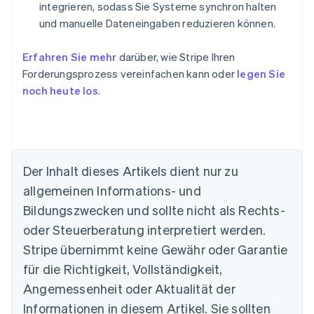
integrieren, sodass Sie Systeme synchron halten
und manuelle Dateneingaben reduzieren können.
Erfahren Sie mehr
darüber, wie Stripe Ihren
Forderungsprozess vereinfachen kann oder
legen Sie
noch heute los
.
Australien
English
Der Inhalt dieses Artikels dient nur zu
Belgien
allgemeinen Informations- und
Nederlands
Français
Deutsch
English
Brasilien
Bildungszwecken und sollte nicht als Rechts-
Português
English
oder Steuerberatung interpretiert werden.
Bulgarien
English
Stripe übernimmt keine Gewähr oder Garantie
Dänemark
für die Richtigkeit, Vollständigkeit,
English
Deutschland
Angemessenheit oder Aktualität der
Deutsch
English
Informationen in diesem Artikel. Sie sollten