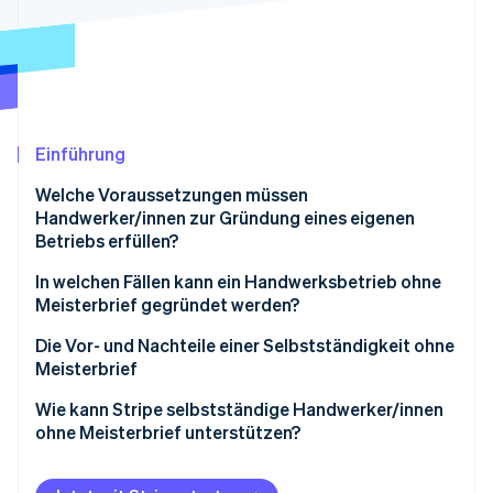
Betrugsprävention
Ecosystem
Atlas
Start-up-Gründung
Partner
Stripe App-Marktplatz
Climate
CO₂-Entnahme
Identity
Einführung
Online-Identitätsprüfung
Welche Voraussetzungen müssen
Handwerker/innen zur Gründung eines eigenen
Betriebs erfüllen?
Was ist ein Meisterbrief?
In welchen Fällen kann ein Handwerksbetrieb ohne
Stripe-Sessions 2026
Meisterbrief gegründet werden?
Erfahren Sie, wie Stripe Lösungen für die Wirtschaft
Jetzt ansehen
Zulassungspflichtige Tätigkeiten mit Meisterbrief
Die Vor- und Nachteile einer Selbstständigkeit ohne
Meisterbrief
Zulassungsfreie Tätigkeiten ohne Meisterbrief
Vorteile
Wie kann Stripe selbstständige Handwerker/innen
Handwerksähnliche Tätigkeiten ohne Meisterbrief
ohne Meisterbrief unterstützen?
Nachteile
Ohne Meisterbrief, aber mit Berufserfahrung: die
Altgesellenregelung