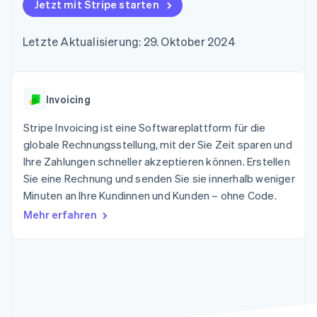
Data Pipeline
Jetzt mit Stripe starten
Geldmanagement
Marktplatz auf
Zugriff auf mehr als
Datensynchronisierung
Produkt-Roadmap
Plattformen
Grundlagen der
125
Stripe Sessions
SaaS
Abonnementverwaltung
Letzte Aktualisierung: 29. Oktober 2024
Terminal
Karriere
Zahlungen vor Ort
Newsroom
So setzen Sie
Authorization
Stripe Press
nutzungsbasierte
Boost
Abrechnung um
Nach Branche
Optimierung der
Invoicing
Stablecoin-gestützte
Autorisierungsraten
Karten ausgeben: So
Link
KI-Unternehmen
Kontakt
geht´s
Stripe Invoicing ist eine Softwareplattform für die
Beschleunigter
Creator Economy
Bereitstellung und
globale Rechnungsstellung, mit der Sie Zeit sparen und
Bezahlvorgang
Gaming
Verwaltung von
Sales-Team
Ihre Zahlungen schneller akzeptieren können. Erstellen
Financial
Bewirtung, Reisen und
Diensten mit Agenten
kontaktieren
Connections
Freizeit
Sie eine Rechnung und senden Sie sie innerhalb weniger
Partner werden
Verbundene
Versicherungen
Minuten an Ihre Kundinnen und Kunden – ohne Code.
Medien und
Finanzdaten
Unterhaltung
Mehr erfahren
Ressourcen
Gemeinnützige
Organisationen
Fachdienstleistungen
App-Integrationen
Mehr
Öffentlicher Sektor
Code-Beispiele
Product roadmap
Einzelhandel
Entwickler-Blog
Ausblick
API-Status
Radar