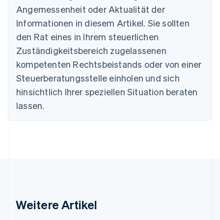
Angemessenheit oder Aktualität der
English
Deutschland
Informationen in diesem Artikel. Sie sollten
Deutsch
English
den Rat eines in Ihrem steuerlichen
Estland
Zuständigkeitsbereich zugelassenen
English
Festlandchina
kompetenten Rechtsbeistands oder von einer
简体中文
English
Steuerberatungsstelle einholen und sich
Finnland
English
Svenska
hinsichtlich Ihrer speziellen Situation beraten
Frankreich
lassen.
Français
English
Gibraltar
English
Griechenland
English
Indien
English
Irland
English
Italien
Weitere Artikel
Italiano
English
Japan