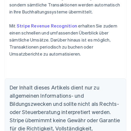
sondern sämtliche Transaktionen werden automatisch
in Ihre Buchhaltungssysteme übermittelt.
Mit
Stripe Revenue Recognition
erhalten Sie zudem
einen schnellen und umfassenden Überblick über
sämtliche Umsätze. Darüber hinaus ist es möglich,
Transaktionen periodisch zu buchen oder
Umsatzberichte zu automatisieren.
Australien
Der Inhalt dieses Artikels dient nur zu
English
allgemeinen Informations- und
Belgien
Nederlands
Français
Deutsch
English
Bildungszwecken und sollte nicht als Rechts-
Brasilien
oder Steuerberatung interpretiert werden.
Português
English
Bulgarien
Stripe übernimmt keine Gewähr oder Garantie
English
für die Richtigkeit, Vollständigkeit,
Dänemark