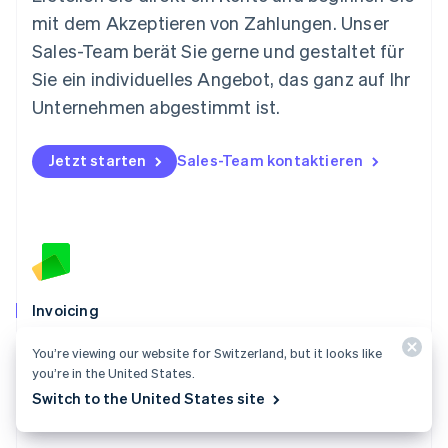
mit dem Akzeptieren von Zahlungen. Unser
Nederlands
English
Norwegen
Sales-Team berät Sie gerne und gestaltet für
English
Sie ein individuelles Angebot, das ganz auf Ihr
Österreich
Deutsch
English
Unternehmen abgestimmt ist.
Polen
English
Portugal
Jetzt starten
Sales-Team kontaktieren
Português
English
Rumänien
English
Schweden
Svenska
English
Schweiz
Deutsch
Français
Italiano
English
Invoicing
Singapur
English
简体中文
Erstellen Sie Rechnungen und senden Sie sie in wenigen
You’re viewing our website for Switzerland, but it looks like
Slowakei
Minuten an Ihre Kundschaft – kein Code erforderlich.
you’re in the United States.
English
Switch to the United States site
Mehr zu Stripe Invoicing
Slowenien
English
Italiano
Sonderverwaltungsregion Hongkong,