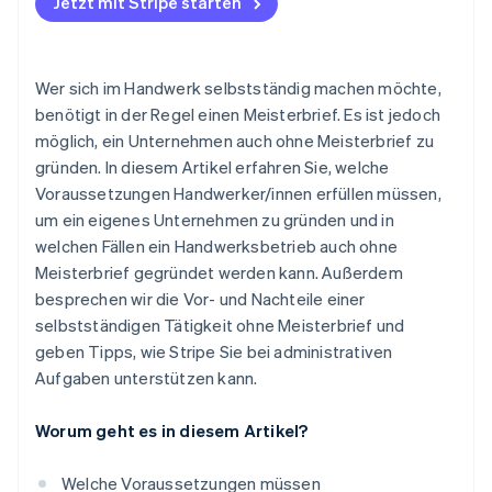
Jetzt mit Stripe starten
Betriebsübernahme eines bestehenden Betriebs
Betriebsleiter/innen mit Meister
Wer sich im Handwerk selbstständig machen möchte,
benötigt in der Regel einen Meisterbrief. Es ist jedoch
Anerkennung der Berufsqualifikation anderer
möglich, ein Unternehmen auch ohne Meisterbrief zu
Länder
gründen. In diesem Artikel erfahren Sie, welche
Voraussetzungen Handwerker/innen erfüllen müssen,
um ein eigenes Unternehmen zu gründen und in
welchen Fällen ein Handwerksbetrieb auch ohne
Meisterbrief gegründet werden kann. Außerdem
besprechen wir die Vor- und Nachteile einer
selbstständigen Tätigkeit ohne Meisterbrief und
geben Tipps, wie Stripe Sie bei administrativen
Aufgaben unterstützen kann.
Worum geht es in diesem Artikel?
Welche Voraussetzungen müssen