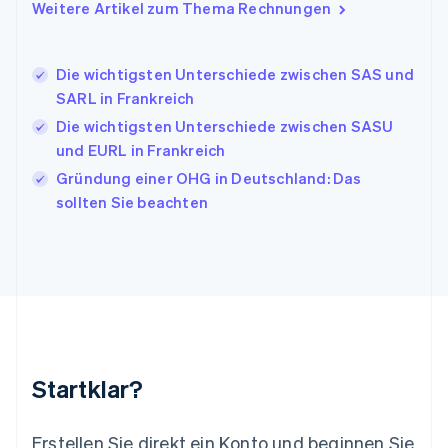
Weitere Artikel zum Thema Rechnungen
日本語
English
Kanada
English
Français
Die wichtigsten Unterschiede zwischen SAS und
Kroatien
SARL in Frankreich
English
Italiano
Lettland
Die wichtigsten Unterschiede zwischen SASU
English
und EURL in Frankreich
Liechtenstein
Gründung einer OHG in Deutschland: Das
Deutsch
English
Litauen
sollten Sie beachten
English
Luxemburg
Français
Deutsch
English
Malaysia
English
简体中文
Malta
English
Mexiko
Startklar?
Español
English
Neuseeland
English
Erstellen Sie direkt ein Konto und beginnen Sie
Niederlande