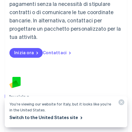
Malaysia
pagamenti senza la necessità di stipulare
English
简体中文
contratti o di comunicare le tue coordinate
Malta
English
bancarie. In alternativa, contattaci per
Messico
progettare un pacchetto personalizzato per la
Español
English
Norvegia
tua attività.
English
Nuova Zelanda
Inizia ora
Contattaci
English
Paesi Bassi
Nederlands
English
Polonia
English
Portogallo
Português
English
RAS di Hong Kong, Cina
Invoicing
English
简体中文
You’re viewing our website for Italy, but it looks like you’re
Crea ricevute e inviale ai tuoi clienti in pochi minuti,
Regno Unito
in the United States.
English
senza scrivere alcuna riga di codice.
Switch to the United States site
Repubblica Ceca
Scopri Invoicing
English