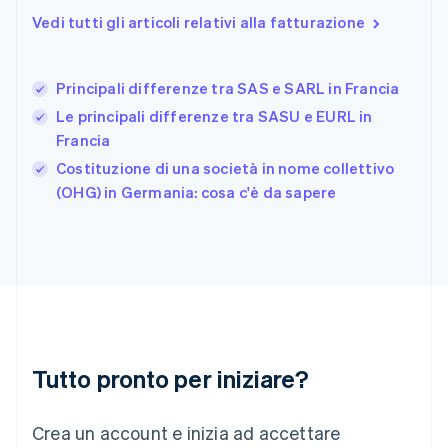
Germania
Vedi tutti gli articoli relativi alla fatturazione
Deutsch
English
Giappone
日本語
English
Gibilterra
Principali differenze tra SAS e SARL in Francia
English
Le principali differenze tra SASU e EURL in
Grecia
Francia
English
India
Costituzione di una società in nome collettivo
English
(OHG) in Germania: cosa c'è da sapere
Irlanda
English
Italia
Italiano
English
Lettonia
English
Liechtenstein
Deutsch
English
Lituania
Tutto pronto per iniziare?
English
Lussemburgo
Crea un account e inizia ad accettare
Français
Deutsch
English