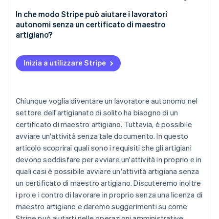
Professioni esenti da licenza senza certificato di
Vantaggi
In che modo Stripe può aiutare i lavoratori
maestro artigiano
autonomi senza un certificato di maestro
Svantaggi
artigiano?
Attività simil-artigianali senza certificato di
maestro artigiano
Inizia a utilizzare Stripe
Senza certificato di maestro artigiano ma con
esperienza professionale: il vecchio regolamento
degli artigiani
Chiunque voglia diventare un lavoratore autonomo nel
Acquisizione di un’attività esistente
settore dell'artigianato di solito ha bisogno di un
certificato di maestro artigiano. Tuttavia, è possibile
Responsabili operativi con certificato di maestro
avviare un'attività senza tale documento. In questo
artigiano
articolo scoprirai quali sono i requisiti che gli artigiani
Riconoscimento delle qualifiche professionali di
devono soddisfare per avviare un'attività in proprio e in
altri Paesi
quali casi è possibile avviare un'attività artigiana senza
un certificato di maestro artigiano. Discuteremo inoltre
i pro e i contro di lavorare in proprio senza una licenza di
maestro artigiano e daremo suggerimenti su come
Stripe può aiutarti nelle operazioni amministrative.