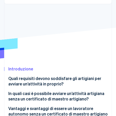
Scopri cosa ti aspetta
Radar
Ecosistema
Prevenzione delle frodi
Partner
Atlas
Stripe App Marketplace
Costituzione di start-up
Climate
Rimozione del carbonio
Identity
Verifica online dell'identità
Introduzione
Quali requisiti devono soddisfare gli artigiani per
avviare un’attività in proprio?
Stripe Sessions 2026
Scopri come Stripe sta costruendo l'infrastruttura economi
Cos’è il certificato di maestro artigiano?
In quali casi è possibile avviare un’attività artigiana
Guarda ora
senza un certificato di maestro artigiano?
Attività che richiedono una licenza con certificato
Vantaggi e svantaggi di essere un lavoratore
di maestro artigiano
autonomo senza un certificato di maestro artigiano