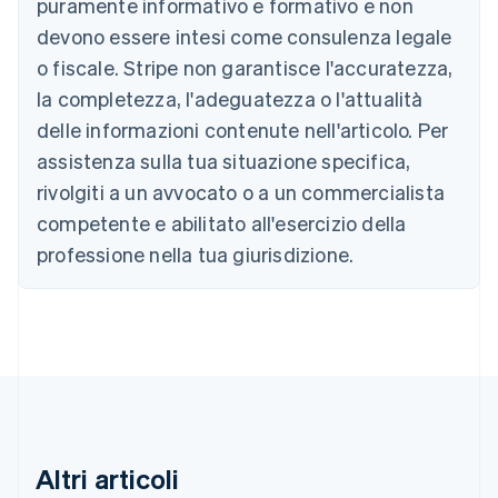
Brasile
puramente informativo e formativo e non
Português
English
devono essere intesi come consulenza legale
Bulgaria
o fiscale. Stripe non garantisce l'accuratezza,
English
Canada
la completezza, l'adeguatezza o l'attualità
English
Français
delle informazioni contenute nell'articolo. Per
Cina continentale
assistenza sulla tua situazione specifica,
简体中文
English
Cipro
rivolgiti a un avvocato o a un commercialista
English
competente e abilitato all'esercizio della
Croazia
English
Italiano
professione nella tua giurisdizione.
Danimarca
English
Emirati Arabi Uniti
English
Estonia
English
Finlandia
English
Svenska
Francia
Altri articoli
Français
English