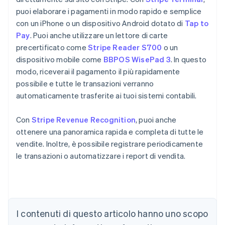
puoi elaborare i pagamenti in modo rapido e semplice
con un iPhone o un dispositivo Android dotato di
Tap to
Pay
. Puoi anche utilizzare un lettore di carte
precertificato come
Stripe Reader S700
o un
dispositivo mobile come
BBPOS WisePad 3
. In questo
modo, riceverai il pagamento il più rapidamente
possibile e tutte le transazioni verranno
automaticamente trasferite ai tuoi sistemi contabili.
Con
Stripe Revenue Recognition
, puoi anche
ottenere una panoramica rapida e completa di tutte le
vendite. Inoltre, è possibile registrare periodicamente
le transazioni o automatizzare i report di vendita.
Australia
English
Austria
Deutsch
English
Belgio
I contenuti di questo articolo hanno uno scopo
Nederlands
Français
Deutsch
English