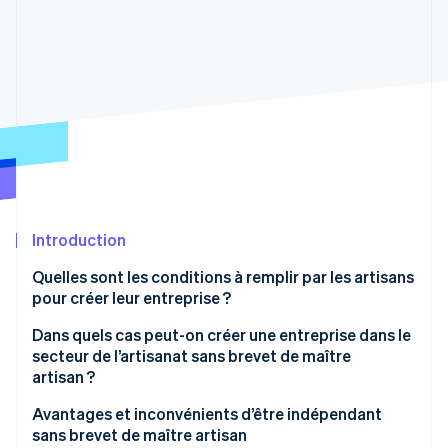
Découvrez les prochaines évolutions
Commerce en ligne
Radar
Prévention de la fraude
Écosystème
Atlas
Constitution de start-up
Partenaires
Climate
Stripe App Marketplace
Élimination du carbone
Identity
Vérification de l'identité
Introduction
Quelles sont les conditions à remplir par les artisans
pour créer leur entreprise ?
Stripe Sessions 2026
Qu’est-ce qu’un brevet de maître artisan ?
Dans quels cas peut-on créer une entreprise dans le
Découvrez comment Stripe construit l’infrastructure écono
secteur de l’artisanat sans brevet de maître
Regarder la vidéo
artisan ?
Activités nécessitant une licence avec un brevet de
Avantages et inconvénients d’être indépendant
maître artisan
sans brevet de maître artisan