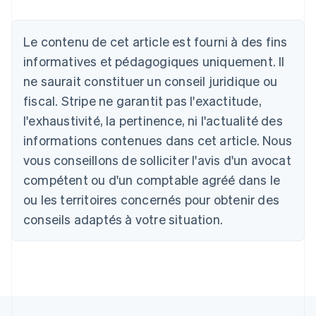
Deutsch
English
Australie
English
Le contenu de cet article est fourni à des fins
Autriche
informatives et pédagogiques uniquement. Il
Deutsch
English
Belgique
ne saurait constituer un conseil juridique ou
Nederlands
Français
Deutsch
English
fiscal. Stripe ne garantit pas l'exactitude,
Brésil
l'exhaustivité, la pertinence, ni l'actualité des
Português
English
Bulgarie
informations contenues dans cet article. Nous
English
vous conseillons de solliciter l'avis d'un avocat
Canada
English
Français
compétent ou d'un comptable agréé dans le
Chine continentale
ou les territoires concernés pour obtenir des
简体中文
English
Chypre
conseils adaptés à votre situation.
English
Croatie
English
Italiano
Danemark
English
Émirats arabes unis
English