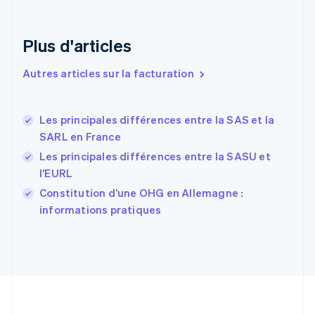
Espagne
Español
English
Plus d'articles
Estonie
English
Autres articles sur la facturation
États-Unis
English
Español
简体中文
Finlande
English
Svenska
Les principales différences entre la SAS et la
France
SARL en France
Français
English
Les principales différences entre la SASU et
Gibraltar
l’EURL
English
Grèce
Constitution d’une OHG en Allemagne :
English
informations pratiques
Hongrie
English
Inde
English
Irlande
English
Italie
Italiano
English