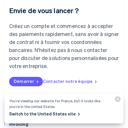
Japon
Envie de vous lancer ?
日本語
English
Lettonie
Créez un compte et commencez à accepter
English
Liechtenstein
des paiements rapidement, sans avoir à signer
Deutsch
English
de contrat ni à fournir vos coordonnées
Lituanie
English
bancaires. N'hésitez pas à nous contacter
Luxembourg
pour discuter de solutions personnalisées pour
Français
Deutsch
English
Malaisie
votre entreprise.
English
简体中文
Malte
Démarrer
Contacter notre équipe
English
Mexique
Español
English
Norvège
You’re viewing our website for France, but it looks like
English
you’re in the United States.
Nouvelle-Zélande
Switch to the United States site
English
Pays-Bas
Invoicing
Nederlands
English