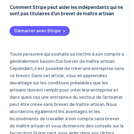
Professions sans licence sans brevet de maître
Avantages
Comment Stripe peut aider les indépendants qui ne
artisan
sont pas titulaires d’un brevet de maître artisan
Inconvénients
Activités assimilées à l’artisanat sans brevet de
maître artisan
Démarrer avec Stripe
Sans brevet de maître artisan mais avec une
expérience professionnelle : l’ancien système
Toute personne qui souhaite se mettre à son compte a
d’apprentissage
généralement besoin d’un brevet de maître artisan.
Reprise d’une entreprise existante
Cependant, il est possible de créer une entreprise sans
ce brevet. Dans cet article, vous en apprendrez
Directeurs des opérations titulaires d’un brevet de
maître artisan
davantage sur les conditions préalables que les
artisans doivent remplir pour créer leur entreprise et
Reconnaissance des qualifications professionnelles
dans quels cas une entreprise du secteur de l’artisanat
d’autres pays
peut être créée sans brevet de maître artisan. Nous
aborderons également les avantages et les
inconvénients de travailler à son compte sans brevet
de maître artisan et vous donnerons des conseils sur la
façon dont Stripe peut vous aider dans vos tâches