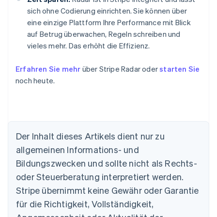
sich ohne Codierung einrichten. Sie können über
eine einzige Plattform Ihre Performance mit Blick
auf Betrug überwachen, Regeln schreiben und
vieles mehr. Das erhöht die Effizienz.
Erfahren Sie mehr
über Stripe Radar oder
starten Sie
noch heute.
Der Inhalt dieses Artikels dient nur zu
allgemeinen Informations- und
Bildungszwecken und sollte nicht als Rechts-
Australien
oder Steuerberatung interpretiert werden.
English
Belgien
Stripe übernimmt keine Gewähr oder Garantie
Nederlands
Français
Deutsch
English
für die Richtigkeit, Vollständigkeit,
Brasilien
Português
English