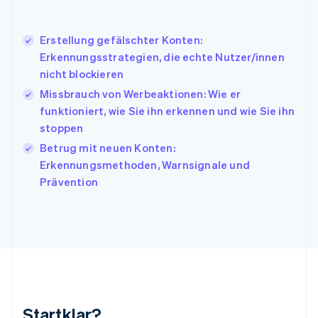
Italien
Italiano
English
Japan
Erstellung gefälschter Konten:
日本語
English
Erkennungsstrategien, die echte Nutzer/innen
Kanada
nicht blockieren
English
Français
Missbrauch von Werbeaktionen: Wie er
Kroatien
English
Italiano
funktioniert, wie Sie ihn erkennen und wie Sie ihn
Lettland
stoppen
English
Betrug mit neuen Konten:
Liechtenstein
Erkennungsmethoden, Warnsignale und
Deutsch
English
Litauen
Prävention
English
Luxemburg
Français
Deutsch
English
Malaysia
English
简体中文
Malta
English
Mexiko
Startklar?
Español
English