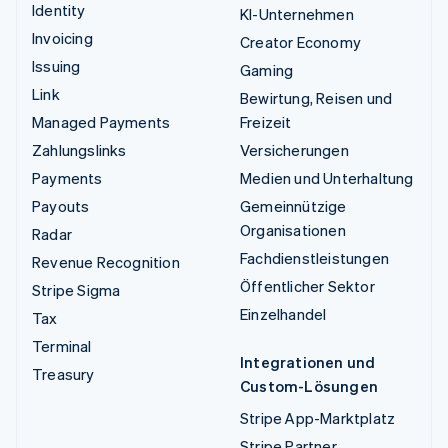
Identity
KI-Unternehmen
Invoicing
Creator Economy
Issuing
Gaming
Link
Bewirtung, Reisen und
Managed Payments
Freizeit
Zahlungslinks
Versicherungen
Payments
Medien und Unterhaltung
Payouts
Gemeinnützige
Organisationen
Radar
Fachdienstleistungen
Revenue Recognition
Öffentlicher Sektor
Stripe Sigma
Einzelhandel
Tax
Terminal
Integrationen und
Treasury
Custom-Lösungen
Stripe App-Marktplatz
Stripe Partner