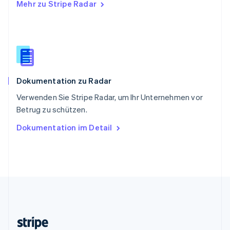
Mehr zu Stripe Radar
Slowenien
English
Italiano
Sonderverwaltungsregion Hongkong,
China
English
简体中文
Spanien
Español
English
Dokumentation zu Radar
Thailand
ไทย
English
Verwenden Sie Stripe Radar, um Ihr Unternehmen vor
Tschechische Republik
Betrug zu schützen.
English
Ungarn
Dokumentation im Detail
English
Vereinigte Arabische Emirate
English
Vereinigte Staaten
English
Español
简体中文
Vereinigtes Königreich
English
Zypern
English