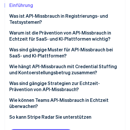
Betrugsprävention
Ecosystem
Einführung
Atlas
Was ist API-Missbrauch in Registrierungs- und
Start-up-Gründung
Partner
Stripe App-Marktplatz
Testsystemen?
Climate
CO₂-Entnahme
Warum ist die Prävention von API-Missbrauch in
Echtzeit für SaaS- und KI-Plattformen wichtig?
Identity
Online-Identitätsprüfung
Was sind gängige Muster für API-Missbrauch bei
SaaS- und KI-Plattformen?
Wie hängt API-Missbrauch mit Credential Stuffing
und Kontoerstellungsbetrug zusammen?
Stripe-Sessions 2026
Was sind gängige Strategien zur Echtzeit-
Erfahren Sie, wie Stripe Lösungen für die Wirtschaft
Jetzt ansehen
Prävention von API-Missbrauch?
Wie können Teams API-Missbrauch in Echtzeit
überwachen?
So kann Stripe Radar Sie unterstützen