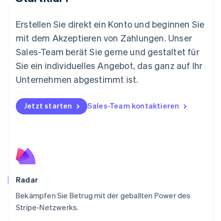
Neuseeland
English
Erstellen Sie direkt ein Konto und beginnen Sie
Niederlande
mit dem Akzeptieren von Zahlungen. Unser
Nederlands
English
Norwegen
Sales-Team berät Sie gerne und gestaltet für
English
Sie ein individuelles Angebot, das ganz auf Ihr
Österreich
Deutsch
English
Unternehmen abgestimmt ist.
Polen
English
Portugal
Jetzt starten
Sales-Team kontaktieren
Português
English
Rumänien
English
Schweden
Svenska
English
Schweiz
Deutsch
Français
Italiano
English
Radar
Singapur
English
简体中文
Bekämpfen Sie Betrug mit der geballten Power des
Slowakei
Stripe-Netzwerks.
English