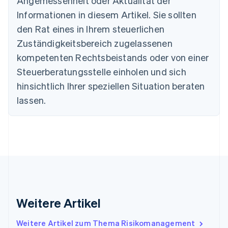
Angemessenheit oder Aktualität der
Bulgarien
Informationen in diesem Artikel. Sie sollten
English
Dänemark
den Rat eines in Ihrem steuerlichen
English
Zuständigkeitsbereich zugelassenen
Deutschland
kompetenten Rechtsbeistands oder von einer
Deutsch
English
Estland
Steuerberatungsstelle einholen und sich
English
hinsichtlich Ihrer speziellen Situation beraten
Festlandchina
lassen.
简体中文
English
Finnland
English
Svenska
Frankreich
Français
English
Gibraltar
English
Griechenland
English
Indien
Weitere Artikel
English
Irland
Weitere Artikel zum Thema Risikomanagement
English