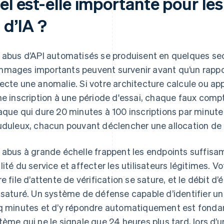
el est-elle importante pour l
 d’IA ?
 abus d’API automatisés se produisent en quelques sec
mages importants peuvent survenir avant qu’un rappor
ecte une anomalie. Si votre architecture calcule ou app
ne inscription à une période d'essai, chaque faux comp
aque qui dure 20 minutes à 100 inscriptions par minu
uduleux, chacun pouvant déclencher une allocation de 
 abus à grande échelle frappent les endpoints suffisa
lité du service et affecter les utilisateurs légitimes. Vo
re file d’attente de vérification se sature, et le débit 
 saturé. Un système de défense capable d’identifier u
q minutes et d’y répondre automatiquement est fonda
tème qui ne le signale que 24 heures plus tard, lors d’