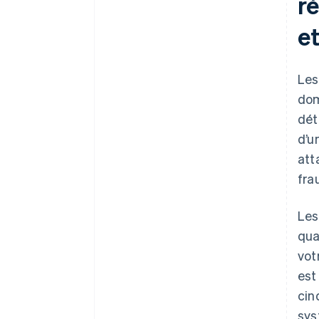
ré
et
Les
dom
dét
d’u
att
fra
Les
qua
vot
est
cin
sys