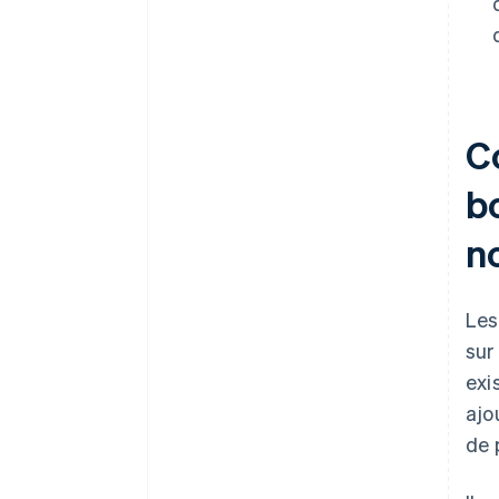
C
bo
n
Les
sur
exi
ajo
de 