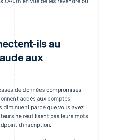
nts OAuth en vue de les revendre ou
ectent-ils au
fraude aux
de bases de données compromises
r donnent accès aux comptes
nts diminuent parce que vous avez
teurs ne réutilisent pas leurs mots
point d’inscription.