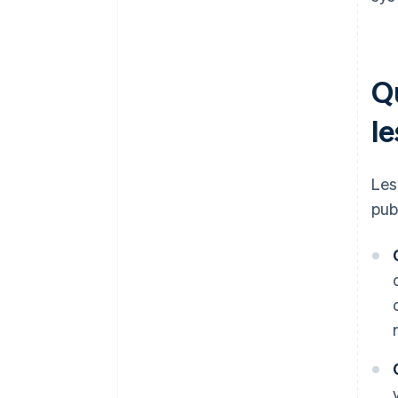
Q
le
Les
pub