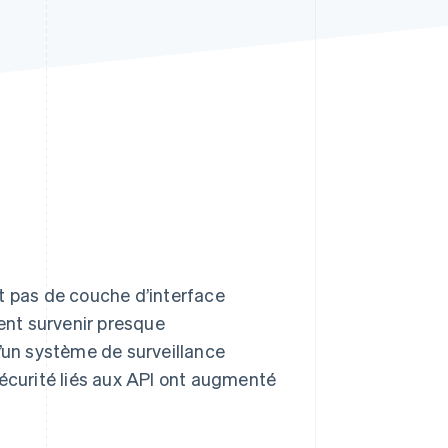
Stripe Sessions 2026
Découvrez comment
Stripe construit
l’infrastructure
économique de l’IA.
Regarder la vidéo
t pas de couche d’interface
vent survenir presque
un système de surveillance
sécurité liés aux API ont augmenté