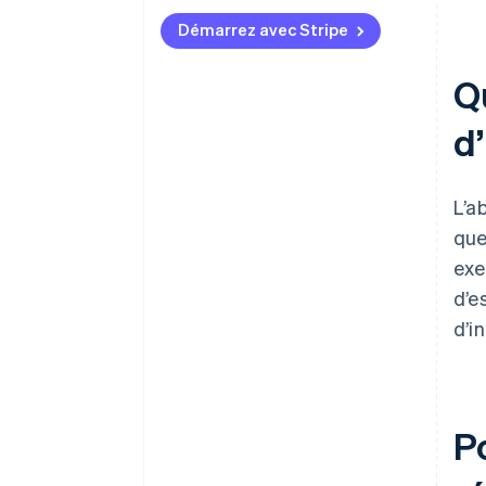
Démarrez avec Stripe
Q
d’
L’a
que
exe
d’e
d’i
P