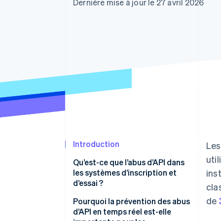
Authorization Boost
Dernière mise à jour le 27 avril 2026
Acceptation optimisée
Link
Paiements accélérés
Financial Connections
Comptes financiers associés
Introduction
Les
uti
Qu’est-ce que l’abus d’API dans
les systèmes d’inscription et
ins
d’essai ?
cla
de
Pourquoi la prévention des abus
d’API en temps réel est-elle