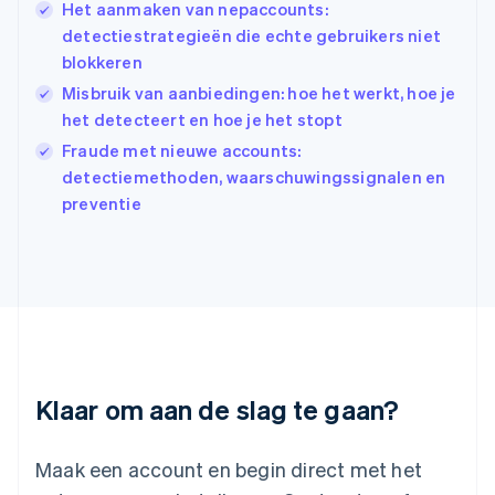
English
Het aanmaken van nepaccounts:
India
detectiestrategieën die echte gebruikers niet
English
blokkeren
Italië
Italiano
English
Misbruik van aanbiedingen: hoe het werkt, hoe je
Japan
het detecteert en hoe je het stopt
日本語
English
Fraude met nieuwe accounts:
Kroatië
detectiemethoden, waarschuwingssignalen en
English
Italiano
Letland
preventie
English
Liechtenstein
Deutsch
English
Litouwen
English
Luxemburg
Français
Deutsch
English
Maleisië
Klaar om aan de slag te gaan?
English
简体中文
Malta
English
Maak een account en begin direct met het
Mexico