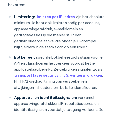
bevatten:
Limitering:
limieten per IP-adres
zijn het absolute
minimum. Je hebt ook limieten nodig per account,
apparaatvingerafdruk, e-maildomein en
gedragssessie.Op die manier stuit een
gedistribueerde aanval die onder je IP-drempel
blijft, elders in de stack toch op een limiet.
Botbeheer:
speciale botbeheertools staan voor je
API en classificeren het verkeer voordat het je
applicatielaag bereikt. Ze gebruiken signalen zoals
transport layer security (TLS)-vingerafdrukken
,
HTTP/2-gedrag, timing van verzoeken en
afwijkingen in headers om bots te identificeren.
Apparaat- en identiteitssignalen:
verzamel
apparaatvingerafdrukken, IP-reputatiescores en
identiteitssignalen voordat je toegang verleent. De