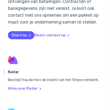
ontvangen van betalingen. Contracten of
Español
English
Nederland
bankgegevens zijn niet vereist. Je kunt ook
Nederlands
English
contact met ons opnemen om een pakket op
Nieuw-Zeeland
English
maat voor je onderneming samen te stellen.
Noorwegen
English
Oostenrijk
Start nu
Neem contact op
Deutsch
English
Polen
English
Portugal
Português
English
Roemenië
English
Radar
Singapore
English
简体中文
Bestrijd fraude met de kracht van het Stripe-netwerk.
Slovenië
Alles over Radar
English
Italiano
Slowakije
English
Spanje