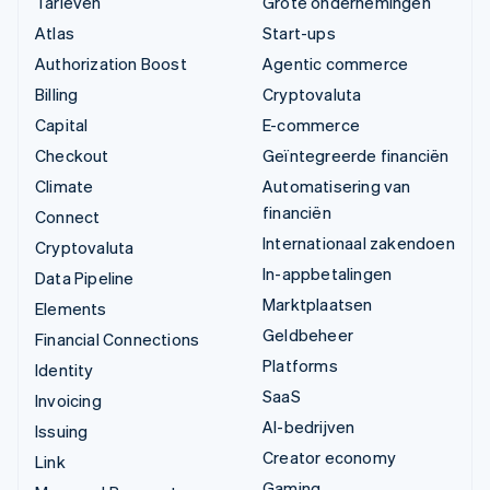
Tarieven
Grote ondernemingen
Atlas
Start-ups
Authorization Boost
Agentic commerce
Billing
Cryptovaluta
Capital
E-commerce
Checkout
Geïntegreerde financiën
Climate
Automatisering van
financiën
Connect
Internationaal zakendoen
Cryptovaluta
In-appbetalingen
Data Pipeline
Marktplaatsen
Elements
Geldbeheer
Financial Connections
Platforms
Identity
SaaS
Invoicing
AI-bedrijven
Issuing
Creator economy
Link
Gaming