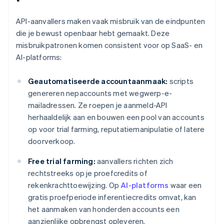
API-aanvallers maken vaak misbruik van de eindpunten
die je bewust openbaar hebt gemaakt. Deze
misbruikpatronen komen consistent voor op SaaS- en
AI-platforms:
Geautomatiseerde accountaanmaak:
scripts
genereren nepaccounts met wegwerp-e-
mailadressen. Ze roepen je aanmeld-API
herhaaldelijk aan en bouwen een pool van accounts
op voor trial farming, reputatiemanipulatie of latere
doorverkoop.
Free trial farming:
aanvallers richten zich
rechtstreeks op je proefcredits of
rekenkrachttoewijzing. Op
AI-platforms
waar een
gratis proefperiode inferentiecredits omvat, kan
het aanmaken van honderden accounts een
aanzienlijke opbrengst opleveren.