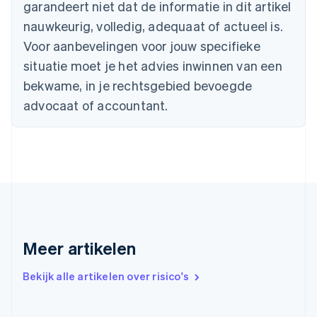
English
Français
garandeert niet dat de informatie in dit artikel
Cyprus
nauwkeurig, volledig, adequaat of actueel is.
English
Denemarken
Voor aanbevelingen voor jouw specifieke
English
situatie moet je het advies inwinnen van een
Duitsland
bekwame, in je rechtsgebied bevoegde
Deutsch
English
Estland
advocaat of accountant.
English
Finland
English
Svenska
Frankrijk
Français
English
Gibraltar
English
Griekenland
English
Meer artikelen
Hongarije
English
Hongkong SAR, China
Bekijk alle artikelen over risico's
English
简体中文
Ierland