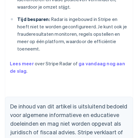
waardoor je omzet stijgt.
Tijd besparen:
Radar is ingebouwd in Stripe en
hoeft niet te worden geconfigureerd. Je kunt ook je
frauderesultaten monitoren, regels opstellen en
meer op één platform, waardoor de efficiëntie
toeneemt.
Lees meer
over Stripe Radar of
ga vandaag nog aan
de slag
.
Australië
English
België
Nederlands
Français
Deutsch
English
De inhoud van dit artikel is uitsluitend bedoeld
Brazilië
voor algemene informatieve en educatieve
Português
English
Bulgarije
doeleinden en mag niet worden opgevat als
English
juridisch of fiscaal advies. Stripe verklaart of
Canada