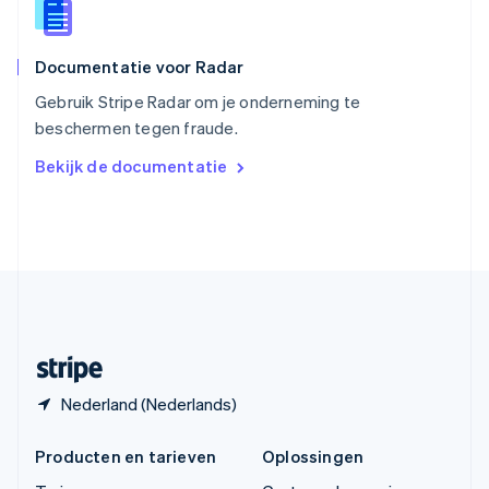
Español
English
Thailand
ไทย
English
Documentatie voor Radar
Tsjechië
English
Gebruik Stripe Radar om je onderneming te
Vasteland van China
beschermen tegen fraude.
简体中文
English
Verenigd Koninkrijk
Bekijk de documentatie
English
Verenigde Arabische Emiraten
English
Verenigde Staten
English
Español
简体中文
Zweden
Svenska
English
Zwitserland
Deutsch
Français
Italiano
English
Nederland (Nederlands)
Producten en tarieven
Oplossingen