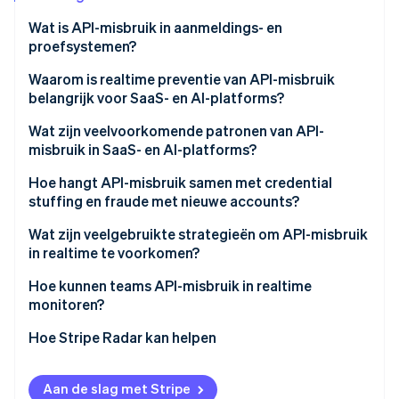
Oprichting van een start-up
Wat is API-misbruik in aanmeldings- en
Climate
Ecosysteem
proefsystemen?
CO₂-verwijdering
Waarom is realtime preventie van API-misbruik
Partners
Identity
belangrijk voor SaaS- en AI-platforms?
Stripe App Marketplace
Online identiteitsverificatie
Wat zijn veelvoorkomende patronen van API-
misbruik in SaaS- en AI-platforms?
Hoe hangt API-misbruik samen met credential
stuffing en fraude met nieuwe accounts?
Stripe Sessions 2026
Ontdek hoe Stripe de economische infrastructuu
Wat zijn veelgebruikte strategieën om API-misbruik
Nu bekijken
in realtime te voorkomen?
Hoe kunnen teams API-misbruik in realtime
monitoren?
Hoe Stripe Radar kan helpen
Aan de slag met Stripe