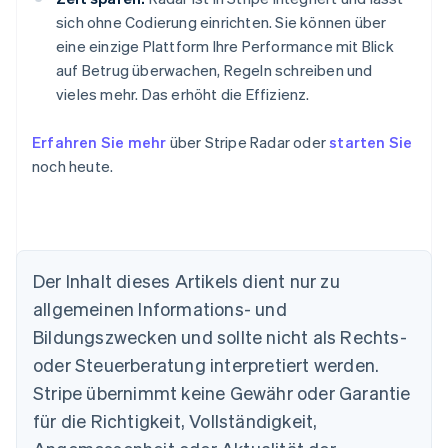
sich ohne Codierung einrichten. Sie können über
eine einzige Plattform Ihre Performance mit Blick
auf Betrug überwachen, Regeln schreiben und
vieles mehr. Das erhöht die Effizienz.
Erfahren Sie mehr
über Stripe Radar oder
starten Sie
noch heute.
Der Inhalt dieses Artikels dient nur zu
allgemeinen Informations- und
Bildungszwecken und sollte nicht als Rechts-
Australien
oder Steuerberatung interpretiert werden.
English
Belgien
Stripe übernimmt keine Gewähr oder Garantie
Nederlands
Français
Deutsch
English
für die Richtigkeit, Vollständigkeit,
Brasilien
Português
English