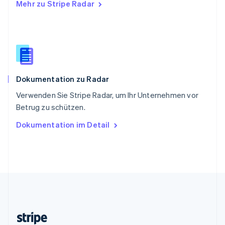
Mehr zu Stripe Radar
Slowenien
English
Italiano
Sonderverwaltungsregion Hongkong,
China
English
简体中文
Spanien
Español
English
Dokumentation zu Radar
Thailand
ไทย
English
Verwenden Sie Stripe Radar, um Ihr Unternehmen vor
Tschechische Republik
Betrug zu schützen.
English
Ungarn
Dokumentation im Detail
English
Vereinigte Arabische Emirate
English
Vereinigte Staaten
English
Español
简体中文
Vereinigtes Königreich
English
Zypern
English