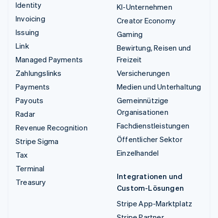
Identity
KI-Unternehmen
Invoicing
Creator Economy
Issuing
Gaming
Link
Bewirtung, Reisen und
Managed Payments
Freizeit
Zahlungslinks
Versicherungen
Payments
Medien und Unterhaltung
Payouts
Gemeinnützige
Organisationen
Radar
Fachdienstleistungen
Revenue Recognition
Öffentlicher Sektor
Stripe Sigma
Einzelhandel
Tax
Terminal
Integrationen und
Treasury
Custom-Lösungen
Stripe App-Marktplatz
Stripe Partner