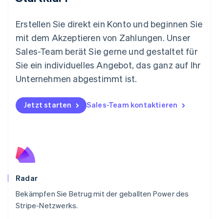
Neuseeland
English
Erstellen Sie direkt ein Konto und beginnen Sie
Niederlande
mit dem Akzeptieren von Zahlungen. Unser
Nederlands
English
Norwegen
Sales-Team berät Sie gerne und gestaltet für
English
Sie ein individuelles Angebot, das ganz auf Ihr
Österreich
Deutsch
English
Unternehmen abgestimmt ist.
Polen
English
Portugal
Jetzt starten
Sales-Team kontaktieren
Português
English
Rumänien
English
Schweden
Svenska
English
Schweiz
Deutsch
Français
Italiano
English
Radar
Singapur
English
简体中文
Bekämpfen Sie Betrug mit der geballten Power des
Slowakei
Stripe-Netzwerks.
English