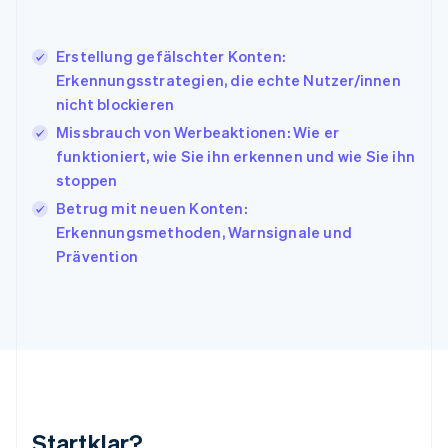
Italien
Italiano
English
Japan
Erstellung gefälschter Konten:
日本語
English
Erkennungsstrategien, die echte Nutzer/innen
Kanada
nicht blockieren
English
Français
Missbrauch von Werbeaktionen: Wie er
Kroatien
English
Italiano
funktioniert, wie Sie ihn erkennen und wie Sie ihn
Lettland
stoppen
English
Betrug mit neuen Konten:
Liechtenstein
Erkennungsmethoden, Warnsignale und
Deutsch
English
Litauen
Prävention
English
Luxemburg
Français
Deutsch
English
Malaysia
English
简体中文
Malta
English
Mexiko
Startklar?
Español
English