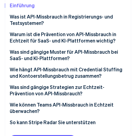
Betrugsprävention
Ecosystem
Einführung
Atlas
Was ist API-Missbrauch in Registrierungs- und
Start-up-Gründung
Partner
Stripe App-Marktplatz
Testsystemen?
Climate
CO₂-Entnahme
Warum ist die Prävention von API-Missbrauch in
Echtzeit für SaaS- und KI-Plattformen wichtig?
Identity
Online-Identitätsprüfung
Was sind gängige Muster für API-Missbrauch bei
SaaS- und KI-Plattformen?
Wie hängt API-Missbrauch mit Credential Stuffing
und Kontoerstellungsbetrug zusammen?
Stripe-Sessions 2026
Was sind gängige Strategien zur Echtzeit-
Erfahren Sie, wie Stripe Lösungen für die W
Jetzt ansehen
Prävention von API-Missbrauch?
Wie können Teams API-Missbrauch in Echtzeit
überwachen?
So kann Stripe Radar Sie unterstützen