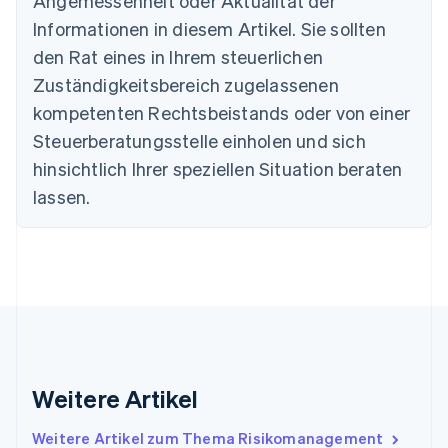
Angemessenheit oder Aktualität der
Bulgarien
Informationen in diesem Artikel. Sie sollten
English
Dänemark
den Rat eines in Ihrem steuerlichen
English
Zuständigkeitsbereich zugelassenen
Deutschland
kompetenten Rechtsbeistands oder von einer
Deutsch
English
Estland
Steuerberatungsstelle einholen und sich
English
hinsichtlich Ihrer speziellen Situation beraten
Festlandchina
lassen.
简体中文
English
Finnland
English
Svenska
Frankreich
Français
English
Gibraltar
English
Griechenland
English
Indien
Weitere Artikel
English
Irland
Weitere Artikel zum Thema Risikomanagement
English