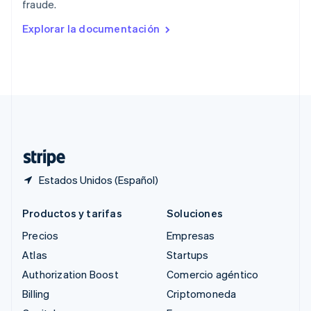
fraude.
English
Rumania
Explorar la documentación
English
Singapur
English
简体中文
Suecia
Svenska
English
Suiza
Deutsch
Français
Italiano
English
Tailandia
ไทย
English
Estados Unidos (Español)
Productos y tarifas
Soluciones
Precios
Empresas
Atlas
Startups
Authorization Boost
Comercio agéntico
Billing
Criptomoneda