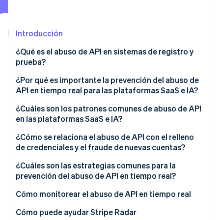
Radar
Prevención de fraude
Introducción
Ecosistema
Atlas
Constitución de una startup
¿Qué es el abuso de API en sistemas de registro y
Socios
Climate
prueba?
Stripe App Marketplace
Eliminación de dióxido de carbono
¿Por qué es importante la prevención del abuso de
Identity
API en tiempo real para las plataformas SaaS e IA?
Verificación de identidad en línea
¿Cuáles son los patrones comunes de abuso de API
en las plataformas SaaS e IA?
¿Cómo se relaciona el abuso de API con el relleno
de credenciales y el fraude de nuevas cuentas?
Sesiones de Stripe 2026
Descubre cómo Stripe construye la infraestructura económi
¿Cuáles son las estrategias comunes para la
Mirar ahora
prevención del abuso de API en tiempo real?
Cómo monitorear el abuso de API en tiempo real
Cómo puede ayudar Stripe Radar