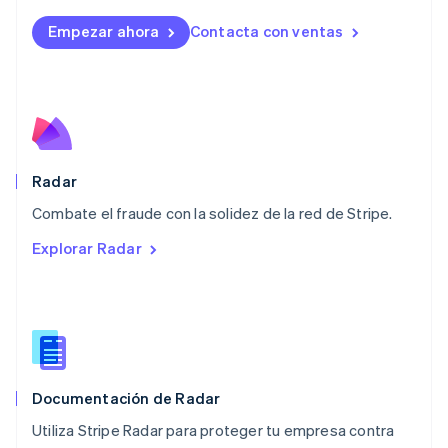
Français
Deutsch
English
Malasia
Empezar ahora
Contacta con ventas
English
简体中文
Malta
English
México
Español
English
Noruega
English
Radar
Nueva Zelandia
English
Combate el fraude con la solidez de la red de Stripe.
Países Bajos
Explorar Radar
Nederlands
English
Polonia
English
Portugal
Português
English
RAE de Hong Kong, China
English
简体中文
Documentación de Radar
Reino Unido
English
Utiliza Stripe Radar para proteger tu empresa contra
República Checa