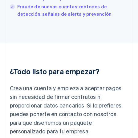
Français
English
Fraude de nuevas cuentas: métodos de
Gibraltar
detección, señales de alerta y prevención
English
Grecia
English
Hungría
English
India
English
Irlanda
English
¿Todo listo para empezar?
Italia
Italiano
English
Japón
Crea una cuenta y empieza a aceptar pagos
日本語
English
sin necesidad de firmar contratos ni
Letonia
proporcionar datos bancarios. Si lo prefieres,
English
Liechtenstein
puedes ponerte en contacto con nosotros
Deutsch
English
para que diseñemos un paquete
Lituania
English
personalizado para tu empresa.
Luxemburgo