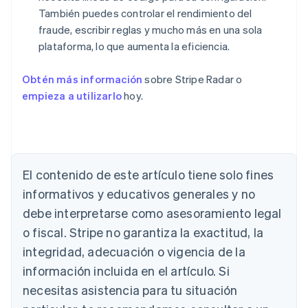
También puedes controlar el rendimiento del
fraude, escribir reglas y mucho más en una sola
plataforma, lo que aumenta la eficiencia.
Obtén más información
sobre Stripe Radar o
empieza a utilizarlo
hoy.
Alemania
Deutsch
English
Australia
English
Austria
El contenido de este artículo tiene solo fines
Deutsch
English
Bélgica
informativos y educativos generales y no
Nederlands
Français
Deutsch
English
debe interpretarse como asesoramiento legal
Brasil
o fiscal. Stripe no garantiza la exactitud, la
Português
English
Bulgaria
integridad, adecuación o vigencia de la
English
información incluida en el artículo. Si
Canadá
necesitas asistencia para tu situación
English
Français
China continental