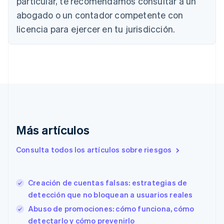
particular, te recomendamos consultar a un
简体中文
English
abogado o un contador competente con
Chipre
English
licencia para ejercer en tu jurisdicción.
Croacia
English
Italiano
Dinamarca
English
Emiratos Árabes Unidos
English
Eslovaquia
English
Eslovenia
Más artículos
English
Italiano
España
Consulta todos los artículos sobre riesgos
Español
English
Estados Unidos
English
Español
简体中文
Estonia
Creación de cuentas falsas: estrategias de
English
detección que no bloquean a usuarios reales
Finlandia
Abuso de promociones: cómo funciona, cómo
English
Svenska
Francia
detectarlo y cómo prevenirlo