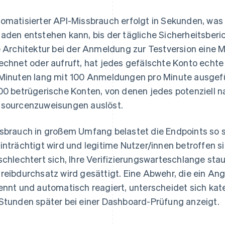
omatisierter API-Missbrauch erfolgt in Sekunden, was 
aden entstehen kann, bis der tägliche Sicherheitsber
e Architektur bei der Anmeldung zur Testversion eine M
echnet oder aufruft, hat jedes gefälschte Konto echte 
Minuten lang mit 100 Anmeldungen pro Minute ausgeführ
00 betrügerische Konten, von denen jedes potenziell 
sourcenzuweisungen auslöst.
sbrauch in großem Umfang belastet die Endpoints so st
inträchtigt wird und legitime Nutzer/innen betroffen s
schlechtert sich, Ihre Verifizierungswarteschlange sta
reibdurchsatz wird gesättigt. Eine Abwehr, die ein An
ennt und automatisch reagiert, unterscheidet sich kateg
Stunden später bei einer Dashboard-Prüfung anzeigt.