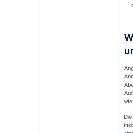
W
u
Ang
Anm
Abe
Aut
wie
Die
ins