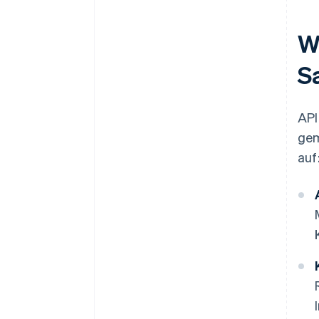
W
S
API
gem
auf