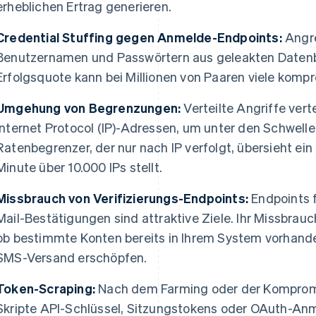
erheblichen Ertrag generieren.
Credential Stuffing gegen Anmelde-Endpoints:
Angre
Benutzernamen und Passwörtern aus geleakten Datenba
Erfolgsquote kann bei Millionen von Paaren viele kompr
Umgehung von Begrenzungen:
Verteilte Angriffe ver
Internet Protocol (IP)-Adressen, um unter den Schwellen
Ratenbegrenzer, der nur nach IP verfolgt, übersieht ei
Minute über 10.000 IPs stellt.
Missbrauch von Verifizierungs-Endpoints:
Endpoints f
Mail-Bestätigungen sind attraktive Ziele. Ihr Missbrau
ob bestimmte Konten bereits in Ihrem System vorhanden
SMS-Versand erschöpfen.
Token-Scraping:
Nach dem Farming oder der Komprom
Skripte API-Schlüssel, Sitzungstokens oder OAuth-An