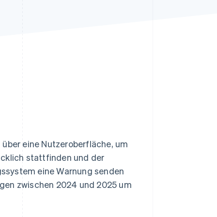
Stripe-Sessions 2026
Erfahren Sie, wie Stripe
Lösungen für die
Wirtschaftsinfrastruktur
für KI aufbaut.
Jetzt ansehen
 über eine Nutzeroberfläche, um
cklich stattfinden und der
ngssystem eine Warnung senden
iegen zwischen 2024 und 2025 um