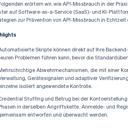
Folgenden erörtern wir, wie API-Missbrauch in der Prax
ter auf Software-as-a-Service (SaaS)- und KI-Plattfo
ategien zur Prävention von API-Missbrauch in Echtzeit 
hlights
Automatisierte Skripte können direkt auf Ihre Backend
teuren Problemen führen kann, bevor die Standardübe
Mehrschichtige Abwehrmechanismen, die mit einer Ko
Verwaltung, Gerätesignalen und adaptiver Verifizierung 
einzelne isoliert angewendete Kontrolle.
Credential Stuffing und Betrug bei der Kontoerstellun
Phasen in derselben Angriffskette. Anmelde- und Reg
gemeinsam entworfen und überwacht werden.