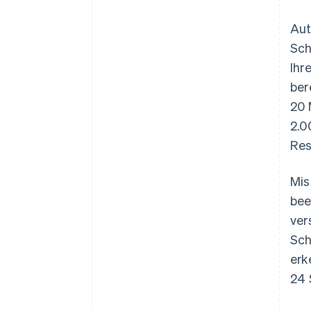
Aut
Sch
Ihr
ber
20 
2.0
Res
Mis
bee
ver
Sch
erk
24 