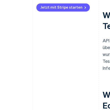
Jetzt mit Stripe starten
W
T
API
übe
wur
Tes
Inf
W
E