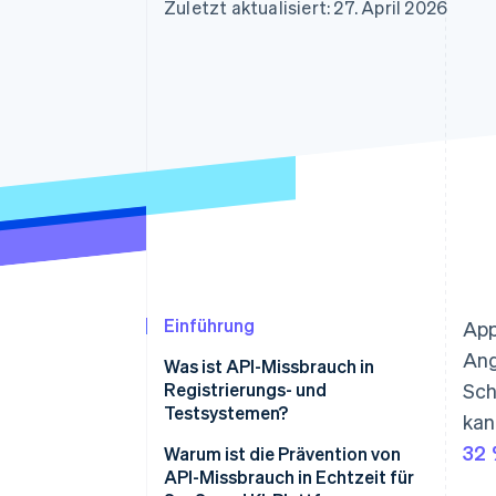
Optimierung der
Datensynchronisier
Zuletzt aktualisiert: 27. April 2026
Autorisierungsraten
Link
Beschleunigter Bezahlvorgang
Financial Connections
Verbundene Finanzdaten
Einführung
App
Ang
Was ist API-Missbrauch in
Registrierungs- und
Sch
Testsystemen?
kan
32 
Warum ist die Prävention von
API-Missbrauch in Echtzeit für