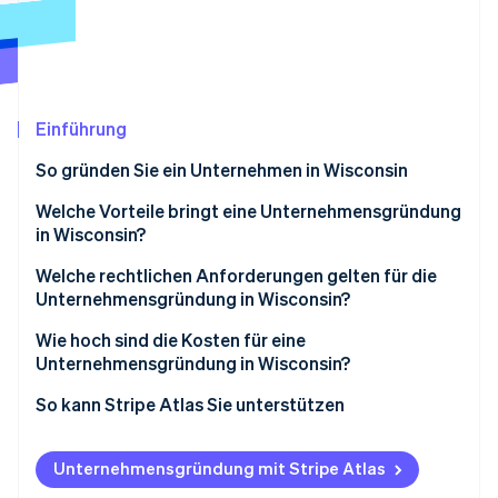
Betrugsprävention
Ecosystem
Atlas
Start-up-Gründung
Partner
Stripe App-Marktplatz
Climate
CO₂-Entnahme
Einführung
Identity
So gründen Sie ein Unternehmen in Wisconsin
Online-Identitätsprüfung
Welche Vorteile bringt eine Unternehmensgründung
in Wisconsin?
Steuergutschriften für wachstumsorientierte
Welche rechtlichen Anforderungen gelten für die
Unternehmen
Unternehmensgründung in Wisconsin?
Stripe-Sessions 2026
Erfahren Sie, wie Stripe Lösungen für die Wirtschaft
Keine staatliche Einkommenssteuer für S-Corps
Ein Name, der den Regeln entspricht
Wie hoch sind die Kosten für eine
Jetzt ansehen
Unternehmensgründung in Wisconsin?
Befreiungen von der Verkaufssteuer
Eine registrierte Vertretung mit Anschrift in
Wisconsin
Vorab zu entrichtende Anmeldegebühren
So kann Stripe Atlas Sie unterstützen
Enterprise-Zonen und standortbezogene Anreize
Eingereichte Gründungsdokumente
Jährliche Verwaltung
Gründen mit Atlas
Förder- und Darlehensprogramme
Unternehmensgründung mit Stripe Atlas
Dokumentation der internen Struktur
Sonstige mögliche Kosten
Zahlungen und Bankgeschäfte vor Erhalt der EIN