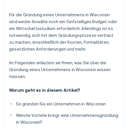
Rechtlicher Schutz
Kontinuierliche Compliance
Gründeraktien ohne Geldeinsatz
Keine Franchise-Steuer für Unternehmen, die
Für die Gründung eines Unternehmens in Wisconsin
Einkommensteuer zahlen
Automatische Einreichung des 83(b)-Steuerantrags
sind weder Anwälte noch ein fünfstelliges Budget oder
ein Wirtschaftsstudium erforderlich. Allerdings ist es
Erstklassige juristische Unternehmensdokumente
notwendig, sich mit dem Gründungsprozess vertraut
Ein Jahr Stripe Payments gratis, plus 50.000 US-
zu machen, einschließlich der Kosten, Formalitäten,
Dollar in Partnerguthaben
gesetzlichen Anforderungen und mehr.
Im Folgenden erläutern wir Ihnen, was Sie über die
Gründung eines Unternehmens in Wisconsin wissen
müssen.
Worum geht es in diesem Artikel?
So gründen Sie ein Unternehmen in Wisconsin
Welche Vorteile bringt eine Unternehmensgründung
in Wisconsin?