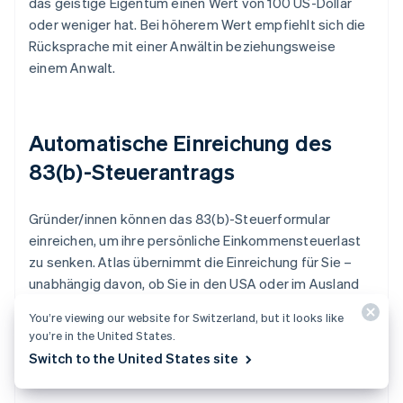
das geistige Eigentum einen Wert von 100 US-Dollar
oder weniger hat. Bei höherem Wert empfiehlt sich die
Rücksprache mit einer Anwältin beziehungsweise
einem Anwalt.
Automatische Einreichung des
83(b)-Steuerantrags
Gründer/innen können das 83(b)-Steuerformular
einreichen, um ihre persönliche Einkommensteuerlast
zu senken. Atlas übernimmt die Einreichung für Sie –
unabhängig davon, ob Sie in den USA oder im Ausland
ansässig sind – per USPS Certified Mail mit
You’re viewing our website for Switzerland, but it looks like
Sendungsverfolgung. Das unterschriebene 83(b)-
you’re in the United States.
Formular und den Nachweis der Einreichung erhalten Sie
Switch to the United States site
direkt in Ihrem Stripe-Dashboard.