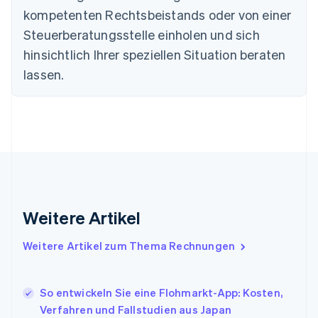
English
kompetenten Rechtsbeistands oder von einer
Deutschland
Steuerberatungsstelle einholen und sich
Deutsch
English
Estland
hinsichtlich Ihrer speziellen Situation beraten
English
lassen.
Festlandchina
简体中文
English
Finnland
English
Svenska
Frankreich
Français
English
Gibraltar
English
Griechenland
English
Weitere Artikel
Indien
English
Weitere Artikel zum Thema Rechnungen
Irland
English
Italien
So entwickeln Sie eine Flohmarkt-App: Kosten,
Italiano
English
Japan
Verfahren und Fallstudien aus Japan