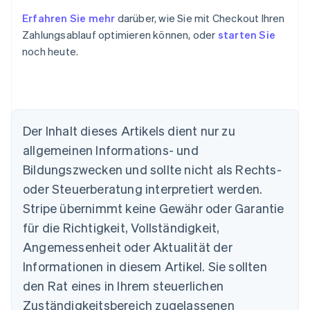
Erfahren Sie mehr
darüber, wie Sie mit Checkout Ihren
Zahlungsablauf optimieren können, oder
starten Sie
noch heute.
Der Inhalt dieses Artikels dient nur zu
allgemeinen Informations- und
Bildungszwecken und sollte nicht als Rechts-
oder Steuerberatung interpretiert werden.
Australien
English
Stripe übernimmt keine Gewähr oder Garantie
Belgien
für die Richtigkeit, Vollständigkeit,
Nederlands
Français
Deutsch
English
Brasilien
Angemessenheit oder Aktualität der
Português
English
Informationen in diesem Artikel. Sie sollten
Bulgarien
den Rat eines in Ihrem steuerlichen
English
Dänemark
Zuständigkeitsbereich zugelassenen