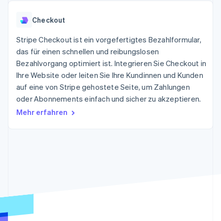
Data Pipeline
Geldmanagement
Marktplatz auf
Zugriff auf mehr als
Datensynchronisierung
Produkt-Roadmap
Plattformen
Grundlagen der
Checkout
125
Stripe Sessions
SaaS
Abonnementverwaltung
Terminal
Karriere
Zahlungen vor Ort
Stripe Checkout ist ein vorgefertigtes Bezahlformular,
Newsroom
So setzen Sie
Authorization
Stripe Press
das für einen schnellen und reibungslosen
nutzungsbasierte
Boost
Abrechnung um
Bezahlvorgang optimiert ist. Integrieren Sie Checkout in
Nach Branche
Optimierung der
Stablecoin-gestützte
Ihre Website oder leiten Sie Ihre Kundinnen und Kunden
Autorisierungsraten
Karten ausgeben: So
Link
KI-Unternehmen
Kontakt
auf eine von Stripe gehostete Seite, um Zahlungen
geht´s
Beschleunigter
Creator Economy
Bereitstellung und
oder Abonnements einfach und sicher zu akzeptieren.
Bezahlvorgang
Gaming
Verwaltung von
Sales-Team
Mehr erfahren
Financial
Bewirtung, Reisen und
Diensten mit Agenten
kontaktieren
Connections
Freizeit
Partner werden
Verbundene
Versicherungen
Medien und
Finanzdaten
Unterhaltung
Ressourcen
Gemeinnützige
Organisationen
Fachdienstleistungen
App-Integrationen
Mehr
Öffentlicher Sektor
Code-Beispiele
Product roadmap
Einzelhandel
Entwickler-Blog
Ausblick
API-Status
Radar