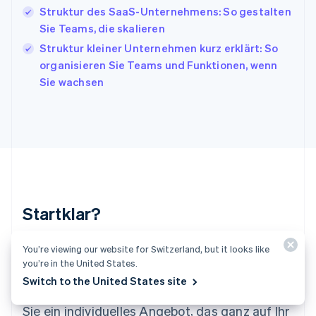
日本語
English
Struktur des SaaS-Unternehmens: So gestalten
Kanada
Sie Teams, die skalieren
English
Français
Kroatien
Struktur kleiner Unternehmen kurz erklärt: So
English
Italiano
organisieren Sie Teams und Funktionen, wenn
Lettland
Sie wachsen
English
Liechtenstein
Deutsch
English
Litauen
English
Luxemburg
Français
Deutsch
English
Malaysia
English
简体中文
Startklar?
Malta
English
Mexiko
You’re viewing our website for Switzerland, but it looks like
Erstellen Sie direkt ein Konto und beginnen Sie
you’re in the United States.
Español
English
mit dem Akzeptieren von Zahlungen. Unser
Neuseeland
Switch to the United States site
Sales-Team berät Sie gerne und gestaltet für
English
Niederlande
Sie ein individuelles Angebot, das ganz auf Ihr