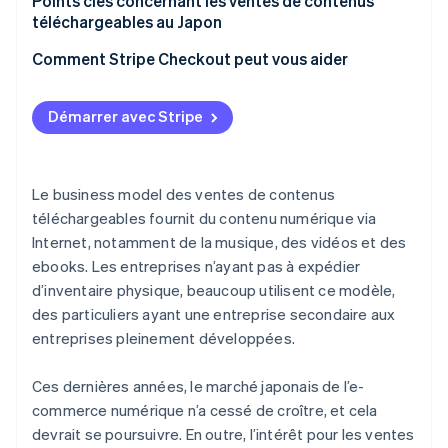
Décider du contenu à vendre
Points clés concernant les ventes de contenus
Créer un site d’e-commerce interne
téléchargeables au Japon
Données relatives aux logiciels et applications
Sélectionner le mode de vente
Risques liés au partage ou aux copies illégales
Comment Stripe Checkout peut vous aider
Configurer les paiements et les téléchargements
Services d’assistance
Créer des pages produit
Démarrer avec Stripe
Tests avant la mise en service
Le business model des ventes de contenus
téléchargeables fournit du contenu numérique via
Internet, notamment de la musique, des vidéos et des
ebooks. Les entreprises n’ayant pas à expédier
d’inventaire physique, beaucoup utilisent ce modèle,
des particuliers ayant une entreprise secondaire aux
entreprises pleinement développées.
Ces dernières années, le marché japonais de l’e-
commerce numérique n’a cessé de croître, et cela
devrait se poursuivre. En outre, l’intérêt pour les ventes