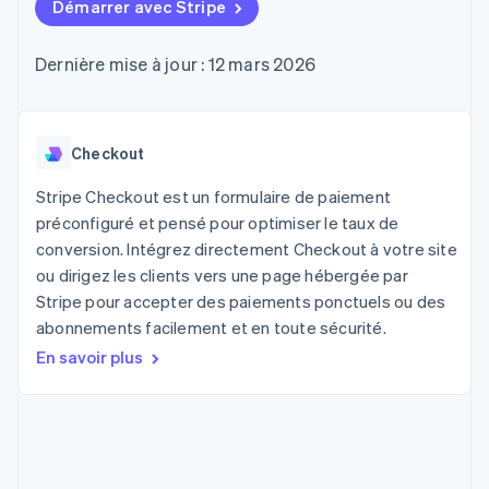
UI flexibles
Démarrer avec Stripe
Recognition
cryptomonnaie
l’application
Gérer des
Moyens de
Comptabilité
Entreprise
intégrables
Marketplaces
abonnements
paiement
automatisée
Gestion financière
Proposer une
Dernière mise à jour : 12 mars 2026
Accès à plus
Stripe Sigma
Feuille de route
Plateformes
facturation à l'usage
de 125
Rapports
produits
SaaS
Émettre des cartes
Terminal
personnalisés
Sessions : conférence
bancaires adossées à
Paiements en
Data Pipeline
annuelle
des stablecoins
personne
Synchronisation
Carrières
Checkout
Fournir et gérer des
Authorization
des données
Communiqués de
services avec des
Par secteur
Boost
presse
agents
Stripe Checkout est un formulaire de paiement
Acceptation
Stripe Press
préconfiguré et pensé pour optimiser le taux de
optimisée
Entreprises d'IA
conversion. Intégrez directement Checkout à votre site
Link
Économie des
Paiements
créateurs
ou dirigez les clients vers une page hébergée par
Ressources
Jeux
accélérés
Contact
Stripe pour accepter des paiements ponctuels ou des
Hôtellerie, voyages et
Financial
abonnements facilement et en toute sécurité.
loisirs
Intégrations
Connections
Contacter notre équipe
Assurance
d'applications
Comptes
En savoir plus
Médias et
Exemples de code
financiers
Devenir partenaire
divertissements
Blog des développeurs
associés
Organisations à but
non lucratif
État de l'API
Services aux
Plus
entreprises
Product roadmap
Secteur public