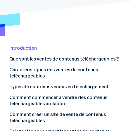
Découvrez les prochaines évolutions
Commerce en ligne
Radar
Prévention de la fraude
Écosystème
Atlas
Constitution de start-up
Partenaires
Climate
Stripe App Marketplace
Élimination du carbone
Introduction
Identity
Que sont les ventes de contenus téléchargeables ?
Vérification de l'identité
Caractéristiques des ventes de contenus
téléchargeables
Livraison immédiate des produits
Types de contenus vendus en téléchargement
Stripe Sessions 2026
Structure à faible coût
Ebooks et supports pédagogiques numériques
Comment commencer à vendre des contenus
Découvrez comment Stripe construit l’infrastructure écono
téléchargeables au Japon
Regarder la vidéo
Ventes répétées
Musique et contenus audio
Utiliser une plateforme spécialisée
Comment créer un site de vente de contenus
Contenus vidéo
téléchargeables
Vendre sur une plateforme d’e-commerce
Matériaux et modèles de conception