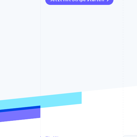
Optimierung der
Datensynchronisier
Autorisierungsraten
Link
Beschleunigter Bezahlvorgang
Financial Connections
Verbundene Finanzdaten