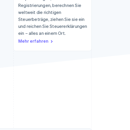
Registrierungen, berechnen Sie
weltweit die richtigen
Steuerbeträge, ziehen Sie sie ein
Stripe-Sessions 2026
Erfahren Sie, wie Stripe
und reichen Sie Steuererklärungen
Lösungen für die
ein – alles an einem Ort.
Wirtschaftsinfrastruktur
Mehr erfahren
für KI aufbaut.
Jetzt ansehen