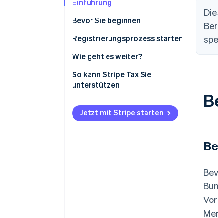
Einführung
Die
Bevor Sie beginnen
Ber
Bestätigen Sie, dass Sie
Registrierungsprozess starten
spe
registrierungspflichtig sind
Wie geht es weiter?
Erfassen Sie die erforderlichen
Verkaufssteuerberechnungen
So kann Stripe Tax Sie
Informationen
für Indiana in Stripe Tax
unterstützen
aktivieren
B
Online-Einreichung und
Jetzt mit Stripe starten
Zahlungen für Verkaufs- und
Verbrauchssteuer
Be
Bev
Bun
Vor
Mer