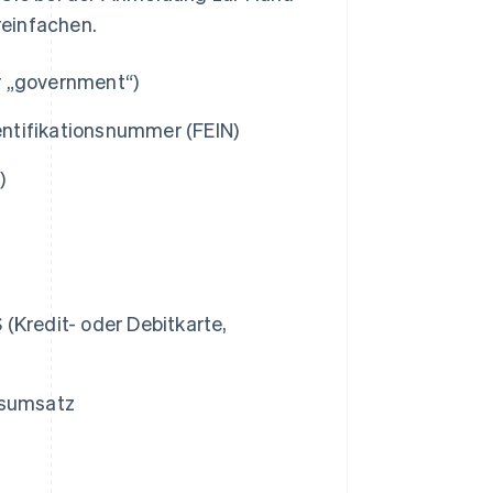
reinfachen.
er „government“)
ntifikationsnummer (FEIN)
)
(Kredit- oder Debitkarte,
esumsatz