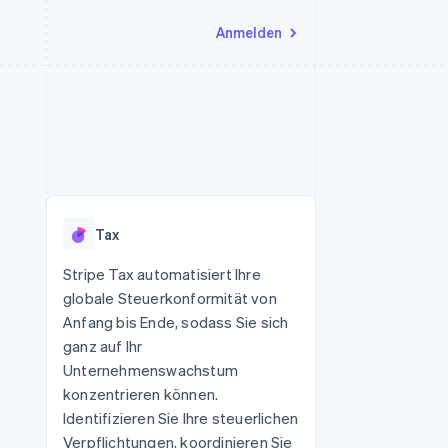
Anmelden
Ressourcen
Ecosystem
Kontakt
nd Marktplätze
Mehr
App-Integrationen
Partner
Sales-Team kontaktieren
Product roadmap
Code-Beispiele
Stripe App-Marktplatz
Partner werden
Ausblick
 Plattformen
Entwickler-Blog
eit
API-Status
Radar
Betrugsprävention
Tax
Atlas
onen
Start-up-Gründung
Stripe Tax automatisiert Ihre
globale Steuerkonformität von
Climate
CO₂-Entnahme
Anfang bis Ende, sodass Sie sich
ganz auf Ihr
Identity
Online-Identitätsprüfung
Unternehmenswachstum
konzentrieren können.
Identifizieren Sie Ihre steuerlichen
Verpflichtungen, koordinieren Sie