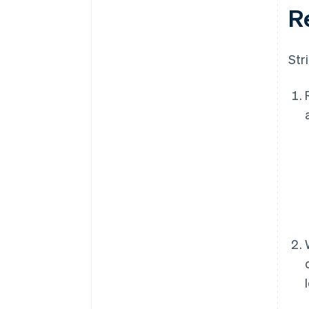
R
Str