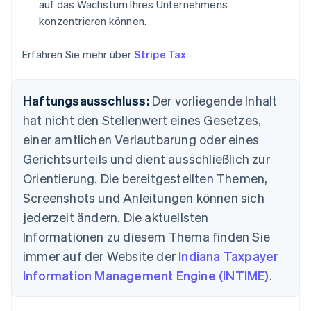
auf das Wachstum Ihres Unternehmens
Finnland
konzentrieren können.
English
Svenska
Frankreich
Erfahren Sie mehr über
Stripe Tax
Français
English
Gibraltar
English
Griechenland
Haftungsausschluss:
Der vorliegende Inhalt
English
hat nicht den Stellenwert eines Gesetzes,
Indien
einer amtlichen Verlautbarung oder eines
English
Irland
Gerichtsurteils und dient ausschließlich zur
English
Orientierung. Die bereitgestellten Themen,
Italien
Screenshots und Anleitungen können sich
Italiano
English
Japan
jederzeit ändern. Die aktuellsten
日本語
English
Informationen zu diesem Thema finden Sie
Kanada
immer auf der Website der
Indiana Taxpayer
English
Français
Kroatien
Information Management Engine (INTIME)
.
English
Italiano
Lettland
English