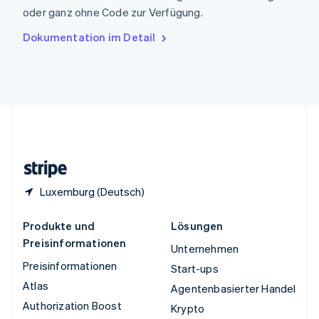
Tschechische Republik
oder ganz ohne Code zur Verfügung.
English
Ungarn
Dokumentation im Detail
English
Vereinigte Arabische Emirate
English
Vereinigte Staaten
English
Español
简体中文
Vereinigtes Königreich
English
Zypern
English
Luxemburg (Deutsch)
Produkte und
Lösungen
Preisinformationen
Unternehmen
Preisinformationen
Start-ups
Atlas
Agentenbasierter Handel
Authorization Boost
Krypto