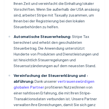
Ihnen Zeit und vereinfacht die Einhaltung lokaler
Vorschriften. Wenn Sie außerhalb der USA ansässig
sind, arbeitet Stripe mit Taxually zusammen, um
Ihnen bei der Registrierung bei den lokalen
Steuerbehörden zu helfen.
Australien
Automatische Steuererhebung:
Stripe Tax
English
berechnet und erhebt den geschuldeten
Belgien
Steuerbetrag. Die Anwendung unterstützt
Nederlands
Français
Deutsch
English
Hunderte von Produkten und Dienstleistungen und
Brasilien
ist hinsichtlich Steuerregelungen und
Português
English
Bulgarien
Steuersatzänderungen auf dem neuesten Stand.
English
Dänemark
Vereinfachung der Steuererklärung und -
English
abführung:
Dank unserer
vertrauenswürdigen
Deutschland
globalen Partner
profitieren Nutzer/innen von
Deutsch
English
einer nahtlosen Erfahrung, die mit Ihren Stripe-
Estland
Transaktionsdaten verbunden ist. Unsere Partner
English
Festlandchina
verwalten Ihre Einreichungen, damit Sie sich ganz
简体中文
English