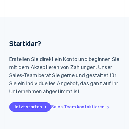
Liechtenstein
Deutsch
English
Litauen
English
Luxemburg
Français
Deutsch
English
Malaysia
Startklar?
English
简体中文
Malta
English
Erstellen Sie direkt ein Konto und beginnen Sie
Mexiko
mit dem Akzeptieren von Zahlungen. Unser
Español
English
Sales-Team berät Sie gerne und gestaltet für
Neuseeland
Sie ein individuelles Angebot, das ganz auf Ihr
English
Niederlande
Unternehmen abgestimmt ist.
Nederlands
English
Norwegen
English
Jetzt starten
Sales-Team kontaktieren
Österreich
Deutsch
English
Polen
English