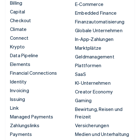
Billing
E-Commerce
Capital
Embedded Finance
Checkout
Finanzautomatisierung
Climate
Globale Unternehmen
Connect
In-App-Zahlungen
Krypto
Marktplätze
Data Pipeline
Geldmanagement
Elements
Plattformen
Financial Connections
SaaS
Identity
KI-Unternehmen
Invoicing
Creator Economy
Issuing
Gaming
Link
Bewirtung, Reisen und
Managed Payments
Freizeit
Zahlungslinks
Versicherungen
Payments
Medien und Unterhaltung