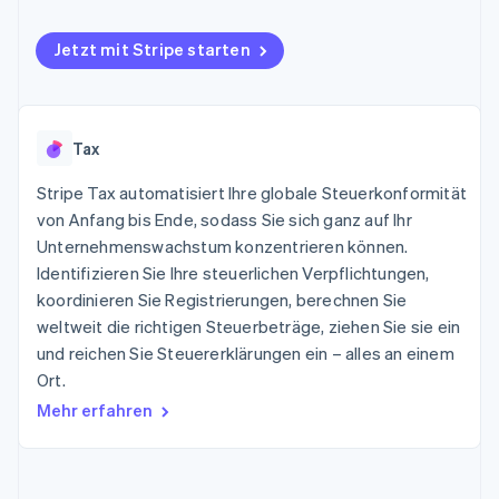
Data Pipeline
Geldmanagement
Marktplatz auf
Zugriff auf mehr als
Datensynchronisierung
Produkt-Roadmap
Plattformen
Grundlagen der
125
Jetzt mit Stripe starten
Stripe Sessions
SaaS
Abonnementverwaltung
Terminal
Karriere
Zahlungen vor Ort
Newsroom
So setzen Sie
Authorization
Stripe Press
nutzungsbasierte
Boost
Abrechnung um
Nach Branche
Optimierung der
Tax
Stablecoin-gestützte
Autorisierungsraten
Karten ausgeben: So
Link
Stripe Tax automatisiert Ihre globale Steuerkonformität
KI-Unternehmen
Kontakt
geht´s
Beschleunigter
Creator Economy
Bereitstellung und
von Anfang bis Ende, sodass Sie sich ganz auf Ihr
Bezahlvorgang
Gaming
Verwaltung von
Sales-Team
Unternehmenswachstum konzentrieren können.
Financial
Bewirtung, Reisen und
Diensten mit Agenten
kontaktieren
Identifizieren Sie Ihre steuerlichen Verpflichtungen,
Connections
Freizeit
Partner werden
Verbundene
Versicherungen
koordinieren Sie Registrierungen, berechnen Sie
Medien und
Finanzdaten
weltweit die richtigen Steuerbeträge, ziehen Sie sie ein
Unterhaltung
Ressourcen
und reichen Sie Steuererklärungen ein – alles an einem
Gemeinnützige
Organisationen
Ort.
Fachdienstleistungen
App-Integrationen
Mehr
Mehr erfahren
Öffentlicher Sektor
Code-Beispiele
Product roadmap
Einzelhandel
Entwickler-Blog
Ausblick
API-Status
Radar