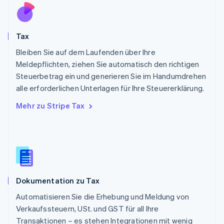
Portugal
Português
English
Rumänien
Tax
English
Schweden
Bleiben Sie auf dem Laufenden über Ihre
Svenska
English
Meldepflichten, ziehen Sie automatisch den richtigen
Schweiz
Steuerbetrag ein und generieren Sie im Handumdrehen
Deutsch
Français
Italiano
English
alle erforderlichen Unterlagen für Ihre Steuererklärung.
Singapur
English
简体中文
Mehr zu Stripe Tax
Slowakei
English
Slowenien
English
Italiano
Sonderverwaltungsregion Hongkong,
China
English
简体中文
Dokumentation zu Tax
Spanien
Español
English
Automatisieren Sie die Erhebung und Meldung von
Thailand
Verkaufssteuern, USt. und GST für all Ihre
ไทย
English
Transaktionen – es stehen Integrationen mit wenig