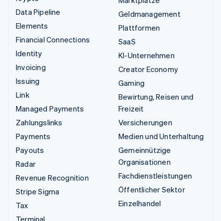
Marktplätze
Data Pipeline
Geldmanagement
Elements
Plattformen
Financial Connections
SaaS
Identity
KI-Unternehmen
Invoicing
Creator Economy
Issuing
Gaming
Link
Bewirtung, Reisen und
Managed Payments
Freizeit
Zahlungslinks
Versicherungen
Payments
Medien und Unterhaltung
Payouts
Gemeinnützige
Organisationen
Radar
Fachdienstleistungen
Revenue Recognition
Öffentlicher Sektor
Stripe Sigma
Einzelhandel
Tax
Terminal