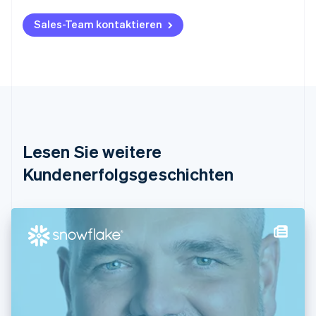
English
Belgien
Sales-Team kontaktieren
Nederlands
Français
Deutsch
English
Brasilien
Português
English
Bulgarien
English
Dänemark
English
Deutschland
Lesen Sie weitere
Deutsch
English
Estland
Kundenerfolgsgeschichten
English
Festlandchina
简体中文
English
Finnland
English
Svenska
Frankreich
Français
English
Gibraltar
English
Griechenland