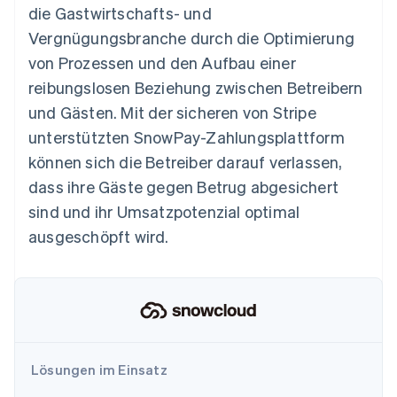
Betrugsprävention
die Gastwirtschafts- und
Ecosystem
Atlas
Vergnügungsbranche durch die Optimierung
Start-up-Gründung
Partner
von Prozessen und den Aufbau einer
Stripe App-Marktplatz
Climate
reibungslosen Beziehung zwischen Betreibern
CO₂-Entnahme
und Gästen. Mit der sicheren von Stripe
Identity
unterstützten SnowPay-Zahlungsplattform
Online-Identitätsprüfung
können sich die Betreiber darauf verlassen,
dass ihre Gäste gegen Betrug abgesichert
sind und ihr Umsatzpotenzial optimal
ausgeschöpft wird.
Stripe-Sessions 2026
Erfahren Sie, wie Stripe Lösungen für die Wirtschaft
Jetzt ansehen
Lösungen im Einsatz