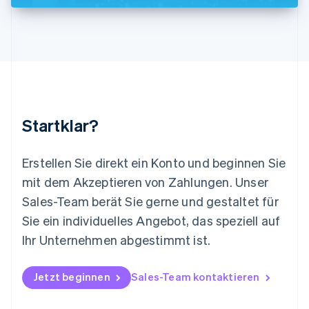
English
简体中文
Malta
English
Mexiko
Español
English
Neuseeland
English
Niederlande
Nederlands
English
Startklar?
Norwegen
English
Österreich
Erstellen Sie direkt ein Konto und beginnen Sie
Deutsch
English
mit dem Akzeptieren von Zahlungen. Unser
Polen
Sales-Team berät Sie gerne und gestaltet für
English
Portugal
Sie ein individuelles Angebot, das speziell auf
Português
English
Ihr Unternehmen abgestimmt ist.
Rumänien
English
Schweden
Jetzt beginnen
Sales-Team kontaktieren
Svenska
English
Schweiz