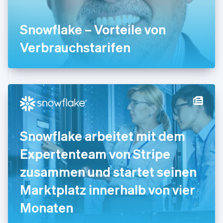
English
Indien
Snowflake – Vorteile von
English
Irland
Verbrauchstarifen
English
Italien
Italiano
English
Japan
日本語
English
Kanada
English
Français
Kroatien
English
Italiano
Snowflake arbeitet mit dem
Lettland
English
Expertenteam von Stripe
Liechtenstein
Deutsch
English
zusammen und startet seinen
Litauen
Marktplatz innerhalb von vier
English
Luxemburg
Monaten
Français
Deutsch
English
Malaysia