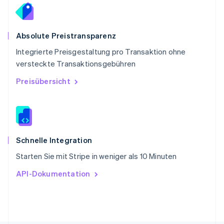
Deutsch
Français
Italiano
English
Singapur
English
简体中文
Slowakei
Absolute Preistransparenz
English
Integrierte Preisgestaltung pro Transaktion ohne
Slowenien
versteckte Transaktionsgebühren
English
Italiano
Sonderverwaltungsregion Hongkong,
Preisübersicht
China
English
简体中文
Spanien
Español
English
Thailand
ไทย
English
Schnelle Integration
Tschechische Republik
Starten Sie mit Stripe in weniger als 10 Minuten
English
Ungarn
API-Dokumentation
English
Vereinigte Arabische Emirate
English
Vereinigte Staaten
English
Español
简体中文