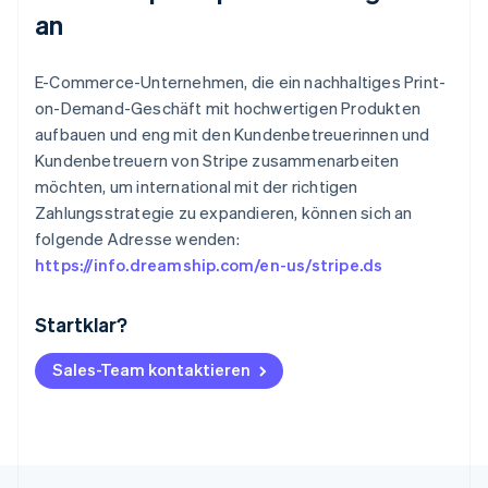
an
E-Commerce-Unternehmen, die ein nachhaltiges Print-
on-Demand-Geschäft mit hochwertigen Produkten
aufbauen und eng mit den Kundenbetreuerinnen und
Kundenbetreuern von Stripe zusammenarbeiten
möchten, um international mit der richtigen
Zahlungsstrategie zu expandieren, können sich an
folgende Adresse wenden:
https://info.dreamship.com/en-us/stripe.ds
Startklar?
Australien
English
Belgien
Sales-Team kontaktieren
Nederlands
Français
Deutsch
English
Brasilien
Português
English
Bulgarien
English