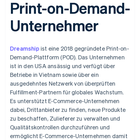
Print-on-Demand-
Data Pipeline
Geldmanagement
Marktplatz auf
Zugriff auf mehr als
Datensynchronisierung
Produkt-Roadmap
Plattformen
Grundlagen der
125
Stripe Sessions
SaaS
Abonnementverwaltung
Unternehmer
Terminal
Karriere
Zahlungen vor Ort
Newsroom
So setzen Sie
Authorization
Stripe Press
nutzungsbasierte
Boost
Abrechnung um
Nach Branche
Optimierung der
Stablecoin-gestützte
Dreamship
Autorisierungsraten
ist eine 2018 gegründete Print-on-
Karten ausgeben: So
Link
KI-Unternehmen
Kontakt
geht´s
Demand-Plattform (POD). Das Unternehmen
Beschleunigter
Creator Economy
Bereitstellung und
ist in den USA ansässig und verfügt über
Bezahlvorgang
Gaming
Verwaltung von
Sales-Team
Financial
Bewirtung, Reisen und
Diensten mit Agenten
kontaktieren
Betriebe in Vietnam sowie über ein
Connections
Freizeit
Partner werden
Verbundene
Versicherungen
ausgedehntes Netzwerk von überprüften
Medien und
Finanzdaten
Fulfillment-Partnern für globales Wachstum.
Unterhaltung
Ressourcen
Gemeinnützige
Es unterstützt E-Commerce-Unternehmen
Organisationen
dabei, Drittanbieter zu finden, neue Produkte
Fachdienstleistungen
App-Integrationen
Mehr
Öffentlicher Sektor
Code-Beispiele
zu beschaffen, Zulieferer zu verwalten und
Product roadmap
Einzelhandel
Entwickler-Blog
Qualitätskontrollen durchzuführen und
Ausblick
API-Status
ermöglicht E-Commerce-Unternehmen damit
Radar