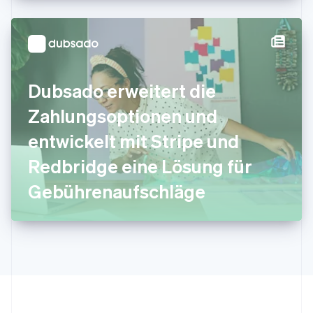
Japan
日本語
English
Kanada
English
Français
Kroatien
English
Italiano
Dubsado erweitert die
Lettland
English
Zahlungsoptionen und
Liechtenstein
Deutsch
English
entwickelt mit Stripe und
Litauen
Redbridge eine Lösung für
English
Luxemburg
Gebührenaufschläge
Français
Deutsch
English
Malaysia
English
简体中文
Malta
English
Mexiko
Español
English
Neuseeland
English