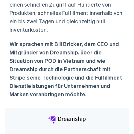
Betrugsprävention
einen schnellen Zugriff auf Hunderte von
Ecosystem
Atlas
Produkten, schnelles Fulfillment innerhalb von
Start-up-Gründung
Partner
ein bis zwei Tagen und gleichzeitig null
Stripe App-Marktplatz
Climate
Inventarkosten.
CO₂-Entnahme
Identity
Wir sprachen mit Bill Bricker, dem CEO und
Online-Identitätsprüfung
Mitgründer von Dreamship, über die
Situation von POD in Vietnam und wie
Dreamship durch die Partnerschaft mit
Stripe seine Technologie und die Fulfillment-
Stripe-Sessions 2026
Dienstleistungen für Unternehmen und
Erfahren Sie, wie Stripe Lösungen für die Wirtschaft
Jetzt ansehen
Marken voranbringen möchte.