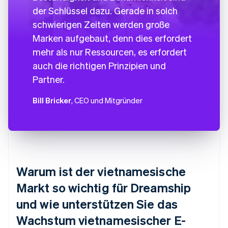
der Schlüssel dazu. Gerade in solch
schwierigen Zeiten werden große
Marken aufgebaut, denn dies erfordert
mehr als nur Ressourcen, es erfordert
auch die richtigen Prinzipien und
Partner.
Bill Bricker
, CEO und Mitgründer
Warum ist der vietnamesische
Markt so wichtig für Dreamship
und wie unterstützen Sie das
Wachstum vietnamesischer E-