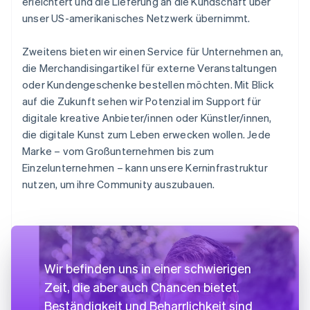
erleichtert und die Lieferung an die Kundschaft über
unser US-amerikanisches Netzwerk übernimmt.
Zweitens bieten wir einen Service für Unternehmen an,
die Merchandisingartikel für externe Veranstaltungen
oder Kundengeschenke bestellen möchten. Mit Blick
auf die Zukunft sehen wir Potenzial im Support für
digitale kreative Anbieter/innen oder Künstler/innen,
die digitale Kunst zum Leben erwecken wollen. Jede
Marke – vom Großunternehmen bis zum
Einzelunternehmen – kann unsere Kerninfrastruktur
nutzen, um ihre Community auszubauen.
Wir befinden uns in einer schwierigen
Zeit, die aber auch Chancen bietet.
Beständigkeit und Beharrlichkeit sind