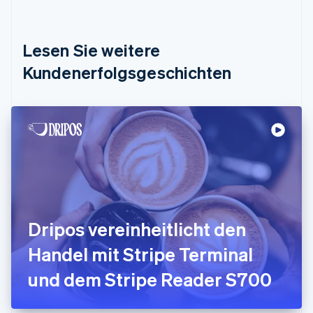
Dänemark
English
Deutschland
Lesen Sie weitere
Deutsch
English
Estland
Kundenerfolgsgeschichten
English
Festlandchina
简体中文
English
Finnland
English
Svenska
Frankreich
Français
English
Gibraltar
English
Griechenland
English
Dripos vereinheitlicht den
Indien
Handel mit Stripe Terminal
English
Irland
und dem Stripe Reader S700
English
Italien
Italiano
English