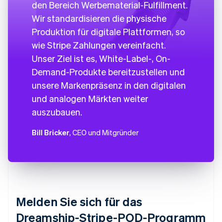
den Bereich Werbematerial-Fulfillment.
Wir standardisieren die physische
Produktion für digitale Plattformen, so
wie Stripe Zahlungen vereinfacht.
Unser Ziel ist es, White-Label-, On-
Demand-Produkte bereitzustellen und
unsere Markenpräsenz in den digitalen
und analogen Märkten weiter
auszubauen.
Bill Bricker
, CEO und Mitgründer
Melden Sie sich für das
Dreamship-Stripe-POD-Programm