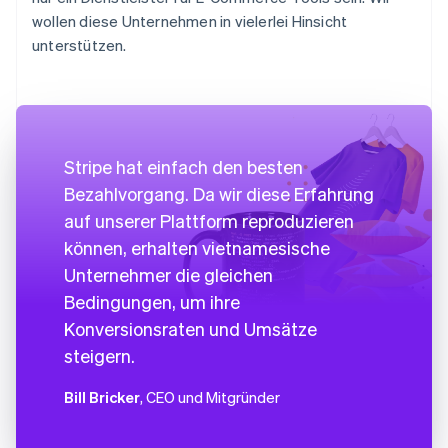
wollen diese Unternehmen in vielerlei Hinsicht
unterstützen.
Stripe hat einfach den besten
Bezahlvorgang. Da wir diese Erfahrung
auf unserer Plattform reproduzieren
können, erhalten vietnamesische
Unternehmer die gleichen
Bedingungen, um ihre
Konversionsraten und Umsätze
steigern.
Bill Bricker
, CEO und Mitgründer