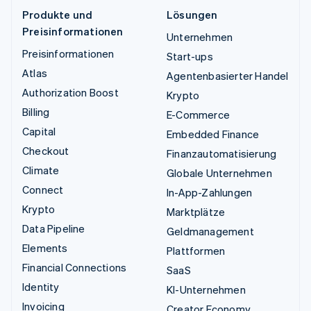
Produkte und
Lösungen
Preisinformationen
Unternehmen
Preisinformationen
Start-ups
Atlas
Agentenbasierter Handel
Authorization Boost
Krypto
Billing
E-Commerce
Capital
Embedded Finance
Checkout
Finanzautomatisierung
Climate
Globale Unternehmen
Connect
In-App-Zahlungen
Krypto
Marktplätze
Data Pipeline
Geldmanagement
Elements
Plattformen
Financial Connections
SaaS
Identity
KI-Unternehmen
Invoicing
Creator Economy