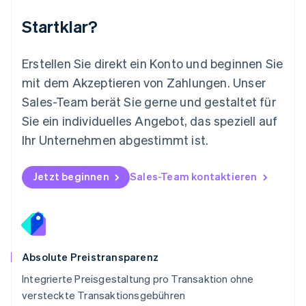
Niederlande
Nederlands
English
Startklar?
Norwegen
English
Österreich
Erstellen Sie direkt ein Konto und beginnen Sie
Deutsch
English
mit dem Akzeptieren von Zahlungen. Unser
Polen
Sales-Team berät Sie gerne und gestaltet für
English
Portugal
Sie ein individuelles Angebot, das speziell auf
Português
English
Ihr Unternehmen abgestimmt ist.
Rumänien
English
Schweden
Jetzt beginnen
Sales-Team kontaktieren
Svenska
English
Schweiz
Deutsch
Français
Italiano
English
Singapur
English
简体中文
Slowakei
Absolute Preistransparenz
English
Integrierte Preisgestaltung pro Transaktion ohne
Slowenien
versteckte Transaktionsgebühren
English
Italiano