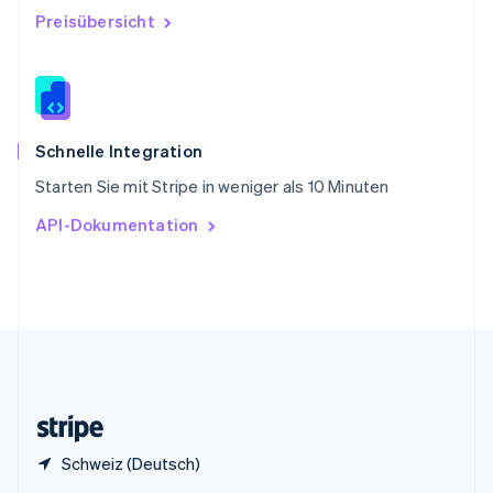
Sonderverwaltungsregion Hongkong,
Preisübersicht
China
English
简体中文
Spanien
Español
English
Thailand
ไทย
English
Schnelle Integration
Tschechische Republik
Starten Sie mit Stripe in weniger als 10 Minuten
English
Ungarn
API-Dokumentation
English
Vereinigte Arabische Emirate
English
Vereinigte Staaten
English
Español
简体中文
Vereinigtes Königreich
English
Zypern
English
Schweiz (Deutsch)