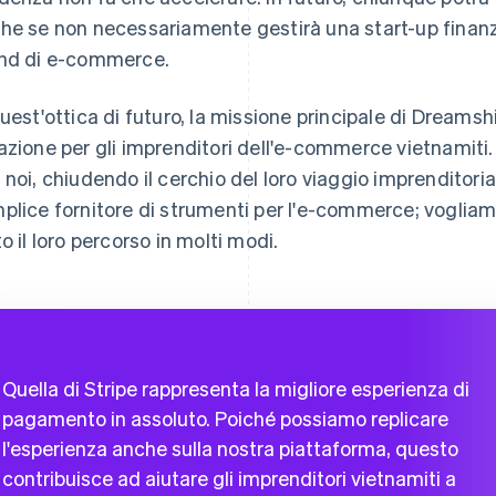
he se non necessariamente gestirà una start-up finanzi
nd di e-commerce.
quest'ottica di futuro, la missione principale di Dreamshi
azione per gli imprenditori dell'e-commerce vietnamiti. 
 noi, chiudendo il cerchio del loro viaggio imprenditori
plice fornitore di strumenti per l'e-commerce; vogliam
to il loro percorso in molti modi.
Quella di Stripe rappresenta la migliore esperienza di
pagamento in assoluto. Poiché possiamo replicare
l'esperienza anche sulla nostra piattaforma, questo
contribuisce ad aiutare gli imprenditori vietnamiti a