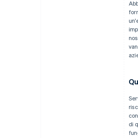
Abb
for
un'
imp
nos
van
azi
Qu
Ser
ris
con
di 
fun