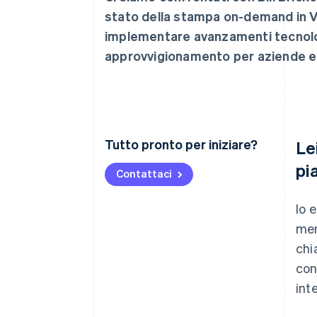
stato della stampa on-demand in 
implementare avanzamenti tecnologic
approvvigionamento per aziende e b
Tutto pronto per iniziare?
Le
pi
Contattaci
Io 
mer
chi
con
int