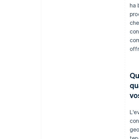
ha 
pro
che
con
com
off
Qu
qu
vo
L'e
con
geo
ten