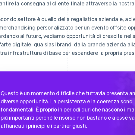
antire la consegna al cliente finale attraverso la nostra
secondo settore è quello della regalistica aziendale, a
merchandising personalizzato per un evento offsite opp
rdando al futuro, vediamo opportunità di crescita nel se
l'arte digitale; qualsiasi brand, dalla grande azienda alla
tra infrastruttura di base per espandere la propria pre
Questo è un momento difficile che tuttavia presenta a
diverse opportunità. La persistenza e la coerenza sono
fondamentali. È proprio in periodi duri che nascono i ma
più importanti perché le risorse non bastano e a esse v
affiancati i principi e i partner giusti.