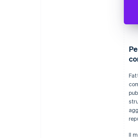
Pe
co
Fat
com
pub
str
agg
rep
Il 