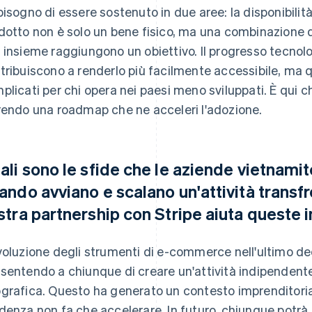
bisogno di essere sostenuto in due aree: la disponibilità 
dotto non è solo un bene fisico, ma una combinazione d
 insieme raggiungono un obiettivo. Il progresso tecnol
tribuiscono a renderlo più facilmente accessibile, ma
plicati per chi opera nei paesi meno sviluppati. È qui 
rendo una roadmap che ne acceleri l'adozione.
ali sono le sfide che le aziende vietnami
ando avviano e scalano un'attività transfr
stra partnership con Stripe aiuta queste
voluzione degli strumenti di e-commerce nell'ultimo de
sentendo a chiunque di creare un'attività indipendent
grafica. Questo ha generato un contesto imprenditoria
denza non fa che accelerare. In futuro, chiunque potrà 