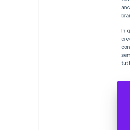
anc
bra
In 
cre
con
sem
tut