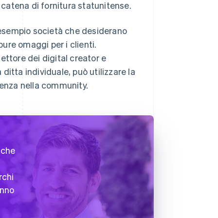
 catena di fornitura statunitense.
d esempio società che desiderano
ure omaggi per i clienti.
ttore dei digital creator e
 ditta individuale, può utilizzare la
senza nella community.
nche
rchi
anno