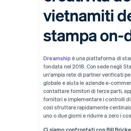
Link
vietnamiti de
Pagamento accelerato
Financial Connections
Conti finanziari collegati
stampa on-
Dreamship
è una piattaforma di s
fondata nel 2018. Con sede negli Stat
un'ampia rete di partner verificati p
globale e aiuta le aziende e-commerc
contattare fornitori di terze parti, ap
fornitori e implementare i controlli
così sfruttare rapidamente centinaia 
uno o due giorni e ridurre a zero i cos
Ci siamo confrontati con Bill Brick