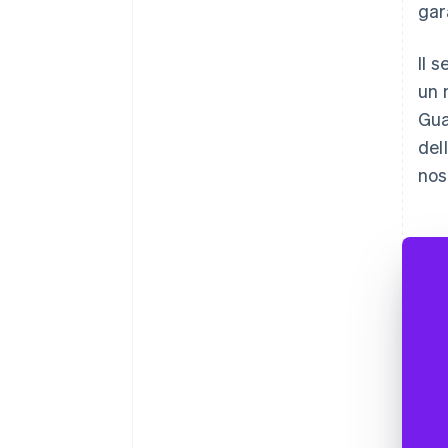
gar
Il 
un 
Gua
del
nos