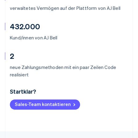
verwaltetes Vermögen auf der Plattform von AJ Bell
432.000
Kund/innen von AJ Bell
2
neue Zahlungsmethoden mit ein paar Zeilen Code
realisiert
Startklar?
Australien
English
Belgien
Sales-Team kontaktieren
Nederlands
Français
Deutsch
English
Brasilien
Português
English
Bulgarien
English