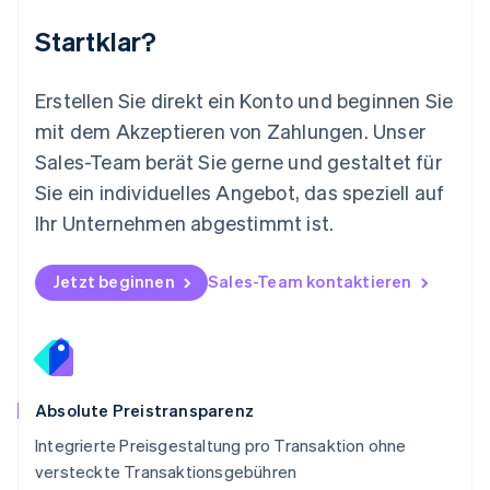
Niederlande
Nederlands
English
Startklar?
Norwegen
English
Österreich
Erstellen Sie direkt ein Konto und beginnen Sie
Deutsch
English
mit dem Akzeptieren von Zahlungen. Unser
Polen
Sales-Team berät Sie gerne und gestaltet für
English
Portugal
Sie ein individuelles Angebot, das speziell auf
Português
English
Ihr Unternehmen abgestimmt ist.
Rumänien
English
Schweden
Jetzt beginnen
Sales-Team kontaktieren
Svenska
English
Schweiz
Deutsch
Français
Italiano
English
Singapur
English
简体中文
Slowakei
Absolute Preistransparenz
English
Integrierte Preisgestaltung pro Transaktion ohne
Slowenien
versteckte Transaktionsgebühren
English
Italiano