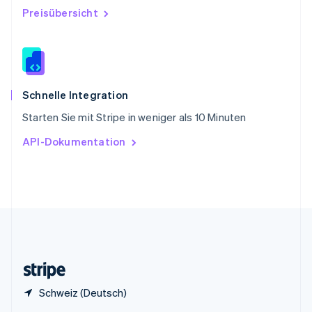
Sonderverwaltungsregion Hongkong,
Preisübersicht
China
English
简体中文
Spanien
Español
English
Thailand
ไทย
English
Schnelle Integration
Tschechische Republik
Starten Sie mit Stripe in weniger als 10 Minuten
English
Ungarn
API-Dokumentation
English
Vereinigte Arabische Emirate
English
Vereinigte Staaten
English
Español
简体中文
Vereinigtes Königreich
English
Zypern
English
Schweiz (Deutsch)