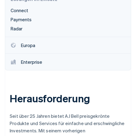
Betrugsprävention
Ecosystem
Connect
Atlas
Start-up-Gründung
Partner
Payments
Stripe App-Marktplatz
Climate
Radar
CO₂-Entnahme
Identity
Europa
Online-Identitätsprüfung
Enterprise
Stripe-Sessions 2026
Erfahren Sie, wie Stripe Lösungen für die Wirtschaft
Jetzt ansehen
Herausforderung
Seit über 25 Jahren bietet AJ Bell preisgekrönte
Produkte und Services für einfache und erschwingliche
Investments. Mit seinem vorherigen