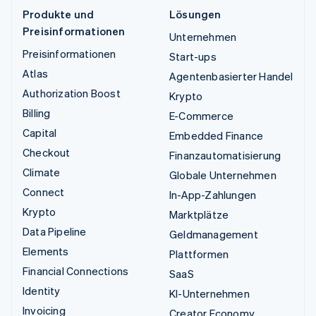
Produkte und
Lösungen
Preisinformationen
Unternehmen
Preisinformationen
Start-ups
Atlas
Agentenbasierter Handel
Authorization Boost
Krypto
Billing
E-Commerce
Capital
Embedded Finance
Checkout
Finanzautomatisierung
Climate
Globale Unternehmen
Connect
In-App-Zahlungen
Krypto
Marktplätze
Data Pipeline
Geldmanagement
Elements
Plattformen
Financial Connections
SaaS
Identity
KI-Unternehmen
Invoicing
Creator Economy