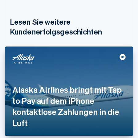
Dänemark
English
Deutschland
Lesen Sie weitere
Deutsch
English
Estland
Kundenerfolgsgeschichten
English
Festlandchina
简体中文
English
Finnland
English
Svenska
Frankreich
Français
English
Gibraltar
English
Alaska Airlines bringt mit Tap
Griechenland
English
to Pay auf dem iPhone
Indien
kontaktlose Zahlungen in die
English
Irland
Luft
English
Italien
Italiano
English