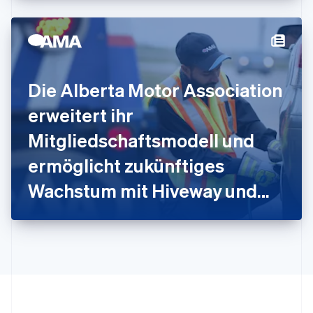
Japan
日本語
English
Kanada
English
Français
Kroatien
English
Italiano
Die Alberta Motor Association
Lettland
English
erweitert ihr
Liechtenstein
Deutsch
English
Mitgliedschaftsmodell und
Litauen
ermöglicht zukünftiges
English
Luxemburg
Wachstum mit Hiveway und
Français
Deutsch
English
Malaysia
Stripe
English
简体中文
Malta
English
Mexiko
Español
English
Neuseeland
English