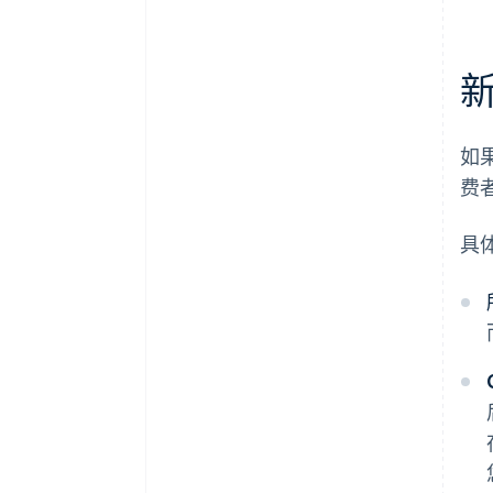
如
费
具