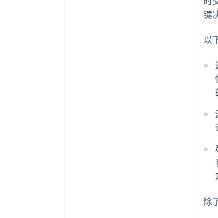
时
键
以
除