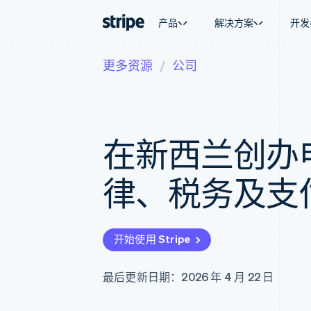
产品
解决方案
开发
更多资源
公司
按企业阶段
文档
学习
按应用场
支持
支付
营收
大型企业
Stripe 文档
博客
智能体
获取支
Payments
Billing
初创企业
API 参考文档
客户案例
加密货
托管支
在线支付
经常性收入
库与 SDK
指南
电子商
专业服
Payment links
Metronome
Stripe Apps
在新西兰创办
嵌入式
无代码支付
按用量计费
财务自
Checkout
Subscriptions
全球化
预构建支付界面
订阅管理
应用内
律、税务及支
Elements
Invoicing
交易市
灵活的 UI 组件
一次性或定期账单
资金管
Payment methods
Tax
平台
接入 125+ 种支付方式
销售税和增值税自动
SaaS
Authorization Boost
Revenue Recogniti
开始使用 Stripe
支付成功率优化
会计自动化
Link
Stripe Sigma
加速结账
自定义报告
最后更新日期：2026 年 4 月 22 日
Data Pipeline
数据同步