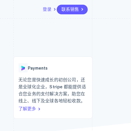
登录
联系销售
资源
生态系统
联系
场
更多
应用集成
合作伙伴
联系销售
Product roadmap
代码示例
Stripe App Marketplace
成为合作伙伴
了解未来规划
开发者博客
API 状态
Radar
欺诈防范
Payments
Atlas
初创企业注册
无论您是快速成长的初创公司，还
是全球化企业，Stripe 都能提供适
Climate
碳移除
合您业务的支付解决方案，助您在
线上、线下及全球各地轻松收款。
了解更多