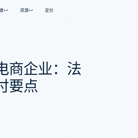
者
资源
定价
景
指南
按行业
公司
资金管理
平台和交易市
商务
持
接受线上付款
AI 企业
产品路线图
Global Payouts
Connect
币
持方案
实施预置结账流程
创作者经济
Sessions 年度大会
向第三方打款
平台支付
务
务
构建平台或交易市场
游戏
招聘
电商企业：法
金融
管理订阅
酒店、旅游与休闲
资讯中心
动化
提供按用量计费
保险
Stripe Press
企业
发行稳定币支持的支付卡
媒体与娱乐
支付
通过智能体配置和管理服务
非营利组织
付要点
场
专业服务
理
公共部门
零售
化
on