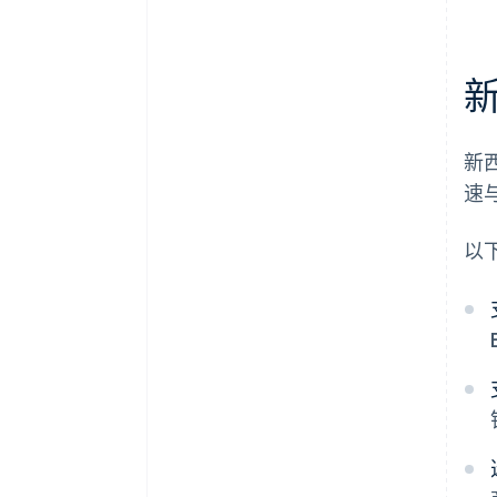
新
速
以