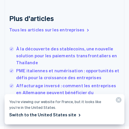
Danemark
English
Émirats arabes unis
Plus d'articles
English
Espagne
Tous les articles sur les entreprises
Español
English
Estonie
English
À la découverte des stablecoins, une nouvelle
États-Unis
solution pour les paiements transfrontaliers en
English
Español
简体中文
Thaïlande
Finlande
English
Svenska
PME italiennes et numérisation : opportunités et
France
défis pour la croissance des entreprises
Français
English
Affacturage inversé : comment les entreprises
Gibraltar
English
en Allemagne peuvent bénéficier du
Grèce
financement fournisseurs
You’re viewing our website for France, but it looks like
English
you’re in the United States.
Hongrie
Switch to the United States site
English
Inde
English