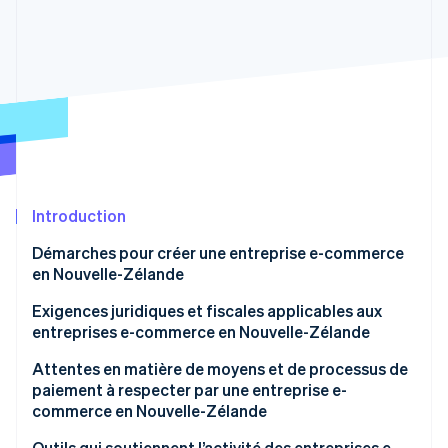
Découvrez les prochaines évolutions
Commerce en ligne
Radar
Prévention de la fraude
Écosystème
Atlas
Constitution de start-up
Partenaires
Climate
Stripe App Marketplace
Élimination du carbone
Identity
Vérification de l'identité
Introduction
Démarches pour créer une entreprise e-commerce
en Nouvelle-Zélande
Exigences juridiques et fiscales applicables aux
Stripe Sessions 2026
entreprises e-commerce en Nouvelle-Zélande
Découvrez comment Stripe construit l’infrastructure écono
Regarder la vidéo
Attentes en matière de moyens et de processus de
paiement à respecter par une entreprise e-
commerce en Nouvelle-Zélande
Outils qui soutiennent l’activité des entreprises e-