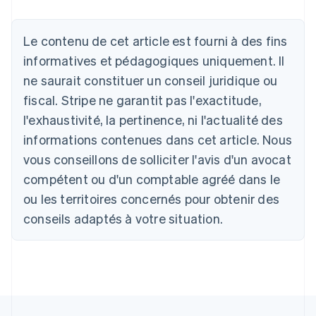
Le contenu de cet article est fourni à des fins
Allemagne
Deutsch
English
informatives et pédagogiques uniquement. Il
Australie
ne saurait constituer un conseil juridique ou
English
Autriche
fiscal. Stripe ne garantit pas l'exactitude,
Deutsch
English
l'exhaustivité, la pertinence, ni l'actualité des
Belgique
informations contenues dans cet article. Nous
Nederlands
Français
Deutsch
English
Brésil
vous conseillons de solliciter l'avis d'un avocat
Português
English
compétent ou d'un comptable agréé dans le
Bulgarie
ou les territoires concernés pour obtenir des
English
Canada
conseils adaptés à votre situation.
English
Français
Chine continentale
简体中文
English
Chypre
English
Croatie
English
Italiano