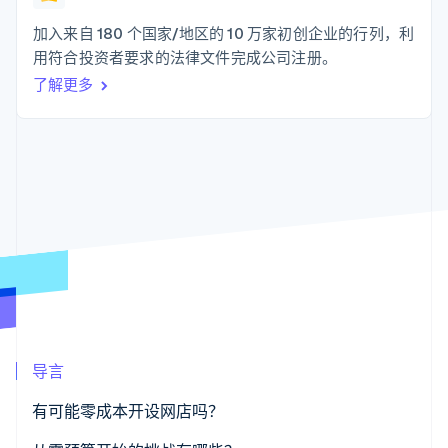
化
Stripe Sigma
产品路线图
SaaS
自定义报告
Link
Sessions 年度大会
加入来自 180 个国家/地区的 10 万家初创企业的行列，利
加速结账
Data Pipeline
招聘
用符合投资者要求的法律文件完成公司注册。
数据同步
资讯中心
资源
了解更多
Stripe Press
按行业
应用集成
AI 企业
代码示例
更多
创作者经济
开发者博客
联系
Product roadmap
游戏
API 状态
了解未来规划
酒店、旅游与休闲
联系销售
保险
Radar
成为合作伙伴
媒体与娱乐
欺诈防范
非营利组织
Atlas
专业服务
初创企业注册
公共部门
零售
Climate
碳移除
导言
生态系统
有可能零成本开设网店吗？
合作伙伴
Stripe App Marketplace
Stripe Sessions 2026