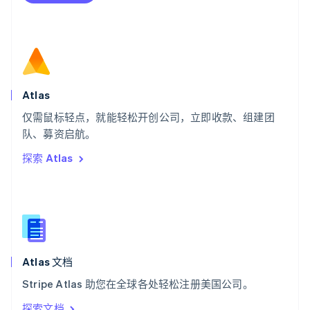
Deutsch
Français
Italiano
English
塞浦路斯
English
斯洛伐克
English
斯洛文尼亚
English
Italiano
Atlas
泰国
ไทย
English
仅需鼠标轻点，就能轻松开创公司，立即收款、组建团
希腊
队、募资启航。
English
探索 Atlas
西班牙
Español
English
新加坡
English
简体中文
新西兰
English
匈牙利
English
Atlas 文档
意大利
Stripe Atlas 助您在全球各处轻松注册美国公司。
Italiano
English
印度
探索文档