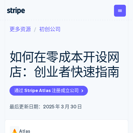
更多资源
初创公司
按企业阶段
文档
学习
支付
营收
资金管
平台
理
易市
大型企业
Stripe 文档
博客
Payments
Billing
初创企业
API 参考文档
客户案例
如何在零成本开设网
在线支付
经常性收入
Global
Conn
库与 SDK
指南
Payment links
Metronome
Payouts
Stripe Apps
按用量计费
平台
店：创业者快速指南
无代码支付
Subscriptions
向第三
按应用场景
Checkout
方打款
支持
预构建支付界
订阅管理
指南
智能体商务
面
Invoicing
加密货币
获取支持
一次性或定期
Elements
通过 Stripe Atlas 注册成立公司
电子商务
接受线上付款
托管支持方案
灵活的 UI 组件
账单
嵌入式金融
实施预置结账流程
专业服务
支付方式
Tax
财务自动化
构建平台或交易市场
最后更新日期：2025 年 3 月 30 日
支持 125 种以
销售税和增值
全球化企业
管理订阅
上
税自动化
应用内支付
提供按用量计费
Authorization
Revenue
交易市场
发行稳定币支持的支付卡
Boost
Recognition
公司
资金管理
通过智能体配置和管理服
支付成功率优
会计自动化
Atlas
平台
务