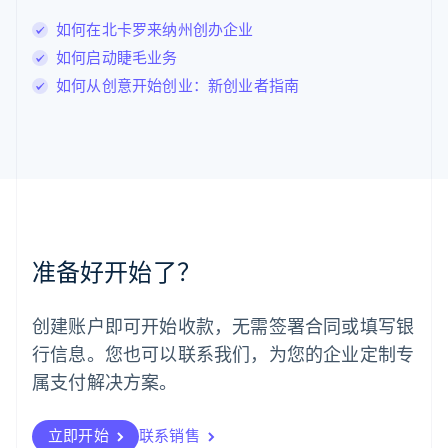
Deutsch
English
卢森堡
如何在北卡罗来纳州创办企业
Français
Deutsch
English
如何启动睫毛业务
罗马尼亚
如何从创意开始创业：新创业者指南
English
马尔他
English
马来西亚
English
简体中文
美国
English
Español
简体中文
墨西哥
Español
English
准备好开始了？
挪威
English
葡萄牙
创建账户即可开始收款，无需签署合同或填写银
Português
English
行信息。您也可以联系我们，为您的企业定制专
日本
日本語
English
属支付解决方案。
瑞典
Svenska
English
瑞士
立即开始
联系销售