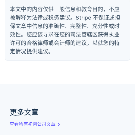
English
丹麦
本文中的内容仅供一般信息和教育目的，不应
English
被解释为法律或税务建议。Stripe 不保证或担
德国
保文章中信息的准确性、完整性、充分性或时
Deutsch
English
法国
效性。您应该寻求在您的司法管辖区获得执业
Français
English
许可的合格律师或会计师的建议，以就您的特
芬兰
定情况提供建议。
English
Svenska
荷兰
Nederlands
English
加拿大
English
Français
捷克
English
克罗地亚
English
Italiano
拉脱维亚
更多文章
English
立陶宛
查看所有初创公司文章
English
列支敦士登