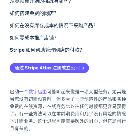
无预算的成本构成
从零预算开始的挑战有哪些？
了解 Stripe 如何为 AI 构建经济基础设施。
立即观看
时间投入
如何搭建免费的网店？
品牌设计受限
设置账户
如何在没有库存成本的情况下采购产品？
顾客信任难题
选用模板
代发货模式
如何零成本推广店铺？
学习曲线陡峭
添加产品
按需印刷服务
社交媒体运营
Stripe 如何帮助管理网店的付款？
缓慢增长
配置支付选项
联盟营销
搜索引擎优化
简易设置
通过 Stripe Atlas 注册成立公司
倦怠风险
调整网站设置
免费网络社群
定价透明
添加产品
合伙企业
多样化支付方式
启动一个
数字店面
可能听起来像是一项大型任务，尤其是
个人社交网络
新增功能
当您没有初始预算时。但多亏了一些创造性的产品和各种
免费的在线资源，在线商务比以往任何时候都更容易获得
了。有一些方法可以在零前期费用和几乎没有风险的情况
下开始业务。这个过程可能需要额外的耐心，但它是可行
且有益的。