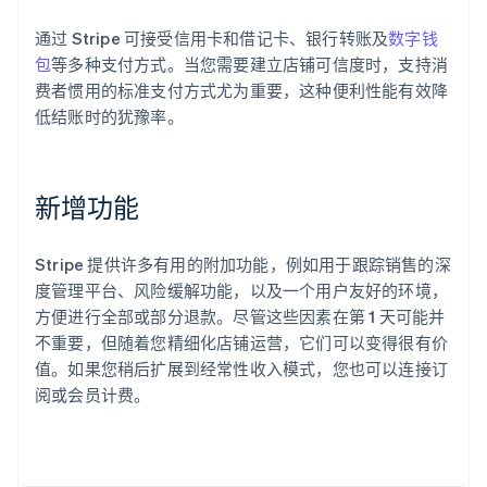
通过 Stripe 可接受信用卡和借记卡、银行转账及
数字钱
包
等多种支付方式。当您需要建立店铺可信度时，支持消
费者惯用的标准支付方式尤为重要，这种便利性能有效降
低结账时的犹豫率。
阿联酋
English
爱尔兰
English
新增功能
爱沙尼亚
English
奥地利
Stripe 提供许多有用的附加功能，例如用于跟踪销售的深
Deutsch
English
度管理平台、风险缓解功能，以及一个用户友好的环境，
澳大利亚
方便进行全部或部分退款。尽管这些因素在第 1 天可能并
English
巴西
不重要，但随着您精细化店铺运营，它们可以变得很有价
Português
English
值。如果您稍后扩展到经常性收入模式，您也可以连接订
保加利亚
阅或会员计费。
English
比利时
Nederlands
Français
Deutsch
English
波兰