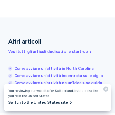
Emirati Arabi Uniti
English
Estonia
English
Finlandia
English
Svenska
Francia
Altri articoli
Français
English
Germania
Vedi tutti gli articoli dedicati alle start-up
Deutsch
English
Giappone
日本語
English
Gibilterra
Come avviare un'attività in North Carolina
English
Come avviare un'attività incentrata sulle ciglia
Grecia
English
Come avviare un'attività da un'idea: una guida
India
per i nuovi imprenditori
You’re viewing our website for Switzerland, but it looks like
English
you’re in the United States.
Irlanda
Switch to the United States site
English
Italia
Italiano
English