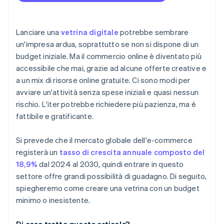
Tariffe trasparenti
Pubblica
Partnership
Ampia gamma di metodi di pagamento
Rete personale
Lanciare una
vetrina digitale
potrebbe sembrare
Altre funzioni
un'impresa ardua, soprattutto se non si dispone di un
budget iniziale. Ma il commercio online è diventato più
accessibile che mai, grazie ad alcune offerte creative e
a un mix di risorse online gratuite. Ci sono modi per
avviare un'attività senza spese iniziali e quasi nessun
rischio. L'iter potrebbe richiedere più pazienza, ma è
fattibile e gratificante.
Si prevede che il mercato globale dell'e-commerce
registerà un
tasso di crescita annuale composto del
18,9%
dal 2024 al 2030, quindi entrare in questo
settore offre grandi possibilità di guadagno. Di seguito,
spiegheremo come creare una vetrina con un budget
minimo o inesistente.