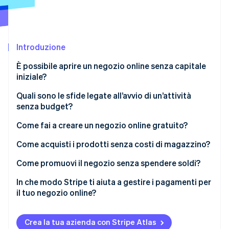
Scopri cosa ti aspetta
Radar
Ecosistema
Prevenzione delle frodi
Introduzione
Partner
Atlas
Stripe App Marketplace
Costituzione di start-up
È possibile aprire un negozio online senza capitale
Climate
iniziale?
Rimozione del carbonio
Componenti di costo senza budget
Quali sono le sfide legate all’avvio di un’attività
Identity
senza budget?
Verifica online dell'identità
Investimento di tempo
Come fai a creare un negozio online gratuito?
Opzioni di branding limitate
Configura un account
Come acquisti i prodotti senza costi di magazzino?
Scetticismo da parte degli acquirenti
Scegli un modello
Dropshipping
Come promuovi il negozio senza spendere soldi?
Stripe Sessions 2026
Scopri come Stripe sta costruendo l'infrastruttura economi
Curva di apprendimento impegnativa
Aggiungi i prodotti
Servizi di stampa su richiesta
Coinvolgimento sui social media
In che modo Stripe ti aiuta a gestire i pagamenti per
Guarda ora
il tuo negozio online?
Crescita lenta
Configura le opzioni di pagamento
Marketing di affiliazione
Visibilità sui motori di ricerca
Configurazione semplice
Rischio di burnout
Personalizza le impostazioni del sito
Community online gratuite
Crea la tua azienda con Stripe Atlas