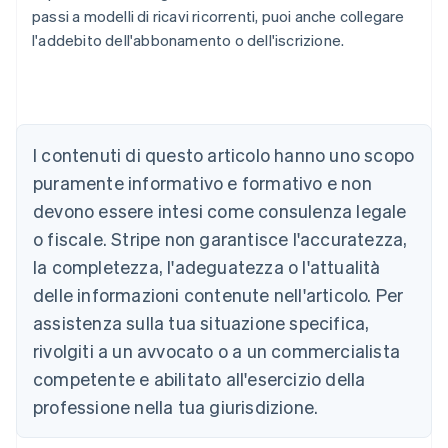
passi a modelli di ricavi ricorrenti, puoi anche collegare
l'addebito dell'abbonamento o dell'iscrizione.
Australia
English
Austria
Deutsch
English
Belgio
I contenuti di questo articolo hanno uno scopo
Nederlands
Français
Deutsch
English
Brasile
puramente informativo e formativo e non
Português
English
devono essere intesi come consulenza legale
Bulgaria
o fiscale. Stripe non garantisce l'accuratezza,
English
Canada
la completezza, l'adeguatezza o l'attualità
English
Français
delle informazioni contenute nell'articolo. Per
Cina continentale
assistenza sulla tua situazione specifica,
简体中文
English
Cipro
rivolgiti a un avvocato o a un commercialista
English
competente e abilitato all'esercizio della
Croazia
English
Italiano
professione nella tua giurisdizione.
Danimarca
English