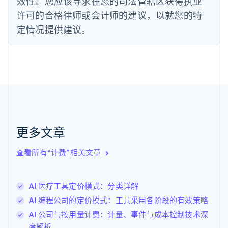
效性。您应该寻求在您的司法管辖区获得执业
法国
许可的合格律师或会计师的建议，以就您的特
Français
English
定情况提供建议。
芬兰
English
Svenska
荷兰
Nederlands
English
加拿大
English
Français
捷克
English
克罗地亚
English
Italiano
更多文章
拉脱维亚
English
查看所有“计费”相关文章
立陶宛
English
列支敦士登
AI 医疗工具定价模式：分类详解
Deutsch
English
卢森堡
AI 编程公司的定价模式：工具采用各阶段的有效策略
Français
Deutsch
English
AI 公司与按用量计费：计量、事件与成本控制技术深
罗马尼亚
度解析
English