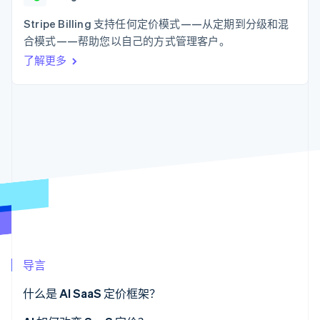
化
Stripe Sigma
产品路线图
SaaS
自定义报告
Link
Sessions 年度大会
Stripe Billing 支持任何定价模式——从定期到分级和混
加速结账
Data Pipeline
招聘
合模式——帮助您以自己的方式管理客户。
数据同步
资讯中心
资源
了解更多
Stripe Press
按行业
应用集成
AI 企业
代码示例
更多
创作者经济
开发者博客
联系
Product roadmap
游戏
API 状态
了解未来规划
酒店、旅游与休闲
联系销售
保险
Radar
成为合作伙伴
媒体与娱乐
欺诈防范
非营利组织
Atlas
专业服务
初创企业注册
公共部门
零售
Climate
碳移除
导言
生态系统
什么是 AI SaaS 定价框架？
合作伙伴
Stripe App Marketplace
Stripe Sessions 2026