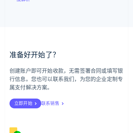
马尔他
English
马来西亚
English
简体中文
美国
English
Español
简体中文
墨西哥
Español
English
准备好开始了？
挪威
English
葡萄牙
创建账户即可开始收款，无需签署合同或填写银
Português
English
行信息。您也可以联系我们，为您的企业定制专
日本
日本語
English
属支付解决方案。
瑞典
Svenska
English
瑞士
立即开始
联系销售
Deutsch
Français
Italiano
English
塞浦路斯
English
斯洛伐克
English