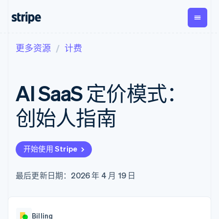
更多资源
计费
按企业阶段
文档
学习
支付
营收
资金管
平台
理
易市
大型企业
Stripe 文档
博客
Payments
Billing
初创企业
API 参考文档
客户案例
AI SaaS 定价模式：
在线支付
经常性收入
Global
Conn
库与 SDK
指南
Payment links
Metronome
Payouts
Stripe Apps
按用量计费
平台
创始人指南
无代码支付
Subscriptions
向第三
按应用场景
Checkout
方打款
支持
预构建支付界
订阅管理
指南
智能体商务
面
Invoicing
加密货币
获取支持
一次性或定期
Elements
开始使用 Stripe
电子商务
接受线上付款
托管支持方案
灵活的 UI 组件
账单
嵌入式金融
实施预置结账流程
专业服务
支付方式
Tax
财务自动化
构建平台或交易市场
最后更新日期：2026 年 4 月 19 日
支持 125 种以
销售税和增值
全球化企业
管理订阅
上
税自动化
应用内支付
提供按用量计费
Authorization
Revenue
交易市场
发行稳定币支持的支付卡
Boost
Recognition
公司
资金管理
通过智能体配置和管理服
支付成功率优
会计自动化
Billing
平台
务