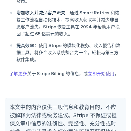
货币。
阿联酋
增加收入并减少客户流失：
通过 Smart Retries 和恢
English
爱尔兰
复工作流程自动化技术，提高收入获取率并减少非自
English
愿客户流失。Stripe 恢复工具在 2024 年帮助用户挽
爱沙尼亚
回了超过 65 亿美元的收入。
English
奥地利
提高效率：
使用 Stripe 的模块化税务、收入报告和数
Deutsch
English
据工具，将多个收入系统整合为一个。轻松与第三方
澳大利亚
软件集成。
English
巴西
Português
English
了解更多
关于 Stripe Billing 的信息，或
立即开始使用
。
保加利亚
English
比利时
Nederlands
Français
Deutsch
English
波兰
本文中的内容仅供一般信息和教育目的，不应
English
丹麦
被解释为法律或税务建议。Stripe 不保证或担
English
保文章中信息的准确性、完整性、充分性或时
德国
Deutsch
English