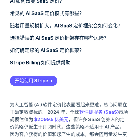
AI 如何改变 SaaS 定价？
了解 Stripe 如何为 AI 构建经济基础设施。
立即观看
常见的 AI SaaS 定价模式有哪些？
固定订阅或分层套餐
随着用量规模扩大，AI SaaS 定价框架会如何变化？
按用量或即用即付
利润率压缩
选择错误的 AI SaaS 定价框架存在哪些风险？
混合制（订阅加用量）
价值获取失败
价值指标不匹配
如何确定您的 AI SaaS 定价框架？
基于席位
账单冲击
Stripe Billing 如何提供帮助
基于成果
阻碍交易达成的复杂性
开始使用 Stripe
照搬传统 SaaS 的默认模式
AI 功能定价过低
为人工智能 (AI) 软件定价比表面看起来更难，核心问题在
于确定收费标的。2024 年，全球
软件即服务 (SaaS)
市场
规模估值为
$2099.5 亿美元
，但许多 SaaS 创始人的定
价策略仍诞生于订阅时代。这些策略不适用于 AI 产品，
因为客户获得的价值和您产生的成本，都会随用量发生变