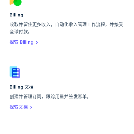
斯洛文尼亚
English
Italiano
Billing
泰国
ไทย
English
收取并留住更多收入，自动化收入管理工作流程，并接受
希腊
全球付款。
English
探索 Billing
西班牙
Español
English
新加坡
English
简体中文
新西兰
English
匈牙利
English
Billing 文档
意大利
创建并管理订阅，跟踪用量并签发账单。
Italiano
English
印度
探索文档
English
英国
English
直布罗陀
English