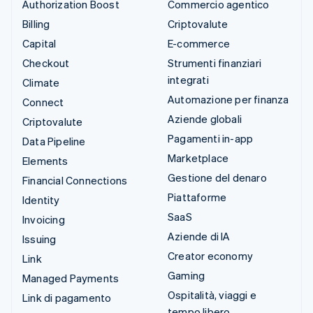
Authorization Boost
Commercio agentico
Billing
Criptovalute
Capital
E-commerce
Checkout
Strumenti finanziari
integrati
Climate
Automazione per finanza
Connect
Aziende globali
Criptovalute
Pagamenti in-app
Data Pipeline
Marketplace
Elements
Gestione del denaro
Financial Connections
Piattaforme
Identity
SaaS
Invoicing
Aziende di IA
Issuing
Creator economy
Link
Gaming
Managed Payments
Ospitalità, viaggi e
Link di pagamento
tempo libero