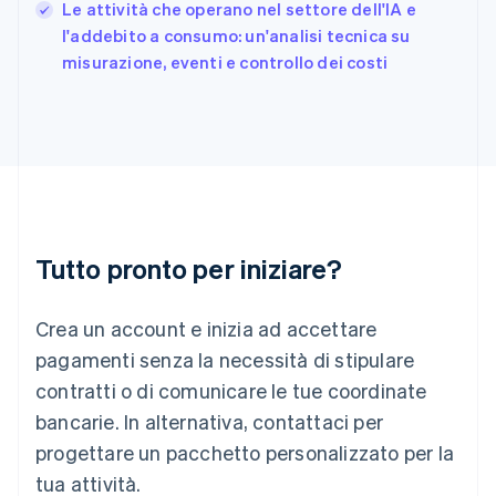
Le attività che operano nel settore dell'IA e
Grecia
English
l'addebito a consumo: un'analisi tecnica su
India
misurazione, eventi e controllo dei costi
English
Irlanda
English
Italia
Italiano
English
Lettonia
English
Liechtenstein
Deutsch
English
Tutto pronto per iniziare?
Lituania
English
Crea un account e inizia ad accettare
Lussemburgo
Français
Deutsch
English
pagamenti senza la necessità di stipulare
Malaysia
contratti o di comunicare le tue coordinate
English
简体中文
Malta
bancarie. In alternativa, contattaci per
English
progettare un pacchetto personalizzato per la
Messico
tua attività.
Español
English