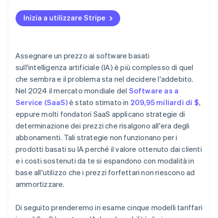
Copia delle impostazioni predefinite dei servizi
Inizia a utilizzare Stripe
SaaS legacy
Valutazione al ribasso delle funzionalità basate su
IA
Assegnare un prezzo ai software basati
sull'intelligenza artificiale (IA) è più complesso di quel
che sembra e il problema sta nel decidere l'addebito.
Nel 2024 il mercato mondiale del
Software as a
Service (SaaS)
è stato stimato in
209,95 miliardi di $
,
eppure molti fondatori SaaS applicano strategie di
determinazione dei prezzi che risalgono all'era degli
abbonamenti. Tali strategie non funzionano per i
prodotti basati su IA perché il valore ottenuto dai clienti
e i costi sostenuti da te si espandono con modalità in
base all'utilizzo che i prezzi forfettari non riescono ad
ammortizzare.
Di seguito prenderemo in esame cinque modelli tariffari