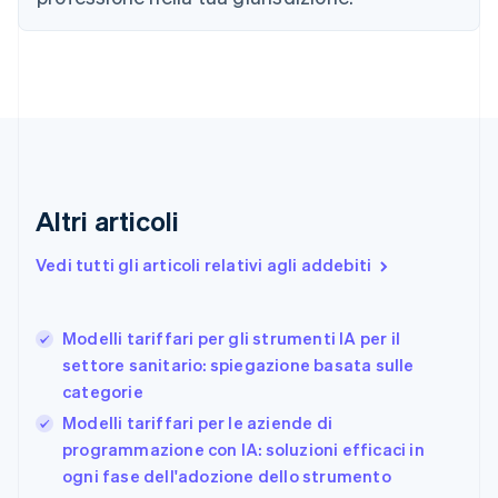
Cina continentale
简体中文
English
Cipro
English
Croazia
English
Italiano
Danimarca
English
Emirati Arabi Uniti
English
Altri articoli
Estonia
English
Vedi tutti gli articoli relativi agli addebiti
Finlandia
English
Svenska
Francia
Modelli tariffari per gli strumenti IA per il
Français
English
settore sanitario: spiegazione basata sulle
Germania
categorie
Deutsch
English
Giappone
Modelli tariffari per le aziende di
日本語
English
programmazione con IA: soluzioni efficaci in
Gibilterra
ogni fase dell'adozione dello strumento
English