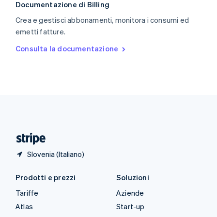
Documentazione di Billing
Slovenia
English
Italiano
Crea e gestisci abbonamenti, monitora i consumi ed
Spagna
emetti fatture.
Español
English
Stati Uniti
Consulta la documentazione
English
Español
简体中文
Svezia
Svenska
English
Svizzera
Deutsch
Français
Italiano
English
Thailandia
ไทย
English
Ungheria
English
Slovenia (Italiano)
Prodotti e prezzi
Soluzioni
Tariffe
Aziende
Atlas
Start-up