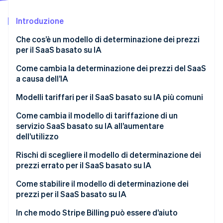
Scopri cosa ti aspetta
Introduzione
Radar
Ecosistema
Prevenzione delle frodi
Che cos’è un modello di determinazione dei prezzi
Partner
Atlas
per il SaaS basato su IA
Stripe App Marketplace
Costituzione di start-up
Come cambia la determinazione dei prezzi del SaaS
Climate
a causa dell’IA
Rimozione del carbonio
Identity
Modelli tariffari per il SaaS basato su IA più comuni
Verifica online dell'identità
Abbonamento a tariffa fissa o piani a livelli
Come cambia il modello di tariffazione di un
servizio SaaS basato su IA all’aumentare
Pagamento a consumo
dell’utilizzo
Ibrido (abbonamento e utilizzo)
Compressione dei margini
Rischi di scegliere il modello di determinazione dei
Stripe Sessions 2026
prezzi errato per il SaaS basato su IA
In base al numero di utenti
Scopri come Stripe sta costruendo l'infrastruttura economi
Mancata monetizzazione del valore
Guarda ora
Metrica di valore non corrispondente
Come stabilire il modello di determinazione dei
In base ai risultati
prezzi per il SaaS basato su IA
Sorprese nei costi
In che modo Stripe Billing può essere d’aiuto
Complicazioni che bloccano le trattative