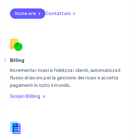
Norvegia
English
Inizia ora
Contattaci
Nuova Zelanda
English
Paesi Bassi
Nederlands
English
Polonia
English
Portogallo
Português
English
Billing
RAS di Hong Kong, Cina
Incrementa i ricavi e fidelizza i clienti, automatizza il
English
简体中文
flusso di lavoro per la gestione dei ricavi e accetta
Regno Unito
English
pagamenti in tutto il mondo.
Repubblica Ceca
Scopri Billing
English
Romania
English
Singapore
English
简体中文
Slovacchia
English