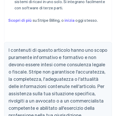
sistemi di ricavi in uno solo. Si integrano facilmente
con software di terze parti.
Scopri di più
su Stripe Billing, o
inizia
oggi stesso.
I contenuti di questo articolo hanno uno scopo
Australia
puramente informativo e formativo e non
English
devono essere intesi come consulenza legale
Austria
o fiscale. Stripe non garantisce l'accuratezza,
Deutsch
English
Belgio
la completezza, l'adeguatezza o l'attualità
Nederlands
Français
Deutsch
English
delle informazioni contenute nell'articolo. Per
Brasile
assistenza sulla tua situazione specifica,
Português
English
Bulgaria
rivolgiti a un avvocato o a un commercialista
English
competente e abilitato all'esercizio della
Canada
English
Français
professione nella tua giurisdizione.