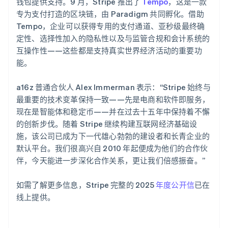
斯洛伐克
钱包提供支持。9 月，Stripe 推出了
Tempo
，这是一款
English
专为支付打造的区块链，由 Paradigm 共同孵化。借助
斯洛文尼亚
Tempo，企业可以获得专用的支付通道、亚秒级最终确
English
Italiano
定性、选择性加入的隐私性以及与监管合规和会计系统的
泰国
互操作性——这些都是支持真实世界经济活动的重要功
ไทย
English
希腊
能。
English
西班牙
a16z 普通合伙人 Alex Immerman 表示：“Stripe 始终与
Español
English
最重要的技术变革保持一致——先是电商和软件即服务，
新加坡
现在是智能体和稳定币——并在过去十五年中保持着不懈
English
简体中文
的创新步伐。随着 Stripe 继续构建互联网经济基础设
新西兰
施，该公司已成为下一代雄心勃勃的建设者和长青企业的
English
匈牙利
默认平台。我们很高兴自 2010 年起便成为他们的合作伙
English
伴，今天能进一步深化合作关系，更让我们倍感振奋。”
意大利
Italiano
English
如需了解更多信息，Stripe 完整的 2025
年度公开信
已在
印度
线上提供。
English
英国
English