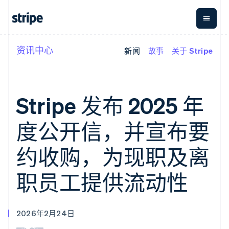
资讯中心
新闻
故事
关于 Stripe
按企业阶段
文档
学习
支付
营收
资金管
平台
理
易市
大型企业
Stripe 文档
博客
Payments
Billing
初创企业
API 参考文档
客户案例
在线支付
经常性收入
Global
Conn
库与 SDK
指南
Stripe 发布 2025 年
Payment links
Metronome
Payouts
Stripe Apps
按用量计费
平台
无代码支付
Subscriptions
向第三
度公开信，并宣布要
按应用场景
Checkout
方打款
支持
预构建支付界
订阅管理
指南
智能体商务
面
Invoicing
约收购，为现职及离
加密货币
获取支持
一次性或定期
Elements
电子商务
接受线上付款
托管支持方案
灵活的 UI 组件
账单
嵌入式金融
实施预置结账流程
专业服务
职员工提供流动性
支付方式
Tax
财务自动化
构建平台或交易市场
支持 125 种以
销售税和增值
全球化企业
管理订阅
上
税自动化
应用内支付
提供按用量计费
Authorization
Revenue
交易市场
发行稳定币支持的支付卡
Boost
Recognition
2026年2月24日
公司
资金管理
通过智能体配置和管理服
支付成功率优
会计自动化
平台
务