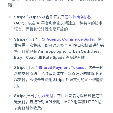
德国
础：
Deutsch
English
法国
Français
English
Stripe 与 OpenAI 合作开发了
智能体商务协议
芬兰
(ACP)，以在 AI 平台和商家之间建立一种共享的技术
English
Svenska
语言，而且其设计理念是开放的。
荷兰
Nederlands
English
Stripe 推出了一款
Agentic Commerce Suite
，企
加拿大
业只需一次集成，即可通过多个 AI 接口和协议进行销
English
Français
售。目前已有 Anthropologie、Urban Outfitters、
捷克
Etsy、Coach 和 Kate Spade 等品牌入驻。
English
克罗地亚
Stripe 引入了
Shared Payment Tokens
，这是一种
English
Italiano
拉脱维亚
新的支付原语，允许智能体在不暴露凭证的情况下发
English
起支付，即便是未使用 Stripe 处理支付的企业也能使
立陶宛
用。
English
列支敦士登
Stripe 推出了
机器支付
，它让开发者可以通过稳定币
Deutsch
English
微支付，直接针对 API 调用、MCP 用量和 HTTP 请
卢森堡
求向智能体收费。
Français
Deutsch
English