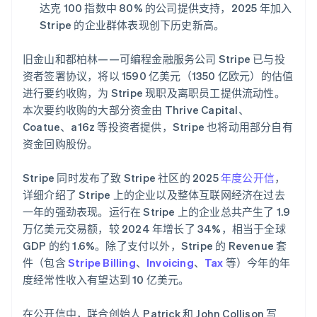
达克 100 指数中 80% 的公司提供支持，2025 年加入
了解 Stripe 如何为 AI 构建经济基础设施。
立即观看
Stripe 的企业群体表现创下历史新高。
旧金山和都柏林——可编程金融服务公司 Stripe 已与投
资者签署协议，将以 1590 亿美元（1350 亿欧元）的估值
进行要约收购，为 Stripe 现职及离职员工提供流动性。
本次要约收购的大部分资金由 Thrive Capital、
Coatue、a16z 等投资者提供，Stripe 也将动用部分自有
资金回购股份。
Stripe 同时发布了致 Stripe 社区的 2025
年度公开信
，
详细介绍了 Stripe 上的企业以及整体互联网经济在过去
一年的强劲表现。运行在 Stripe 上的企业总共产生了 1.9
万亿美元交易额，较 2024 年增长了 34%，相当于全球
GDP 的约 1.6%。除了支付以外，Stripe 的 Revenue 套
件（包含
Stripe Billing
、
Invoicing
、
Tax
等）今年的年
度经常性收入有望达到 10 亿美元。
在公开信中，联合创始人 Patrick 和 John Collison 写