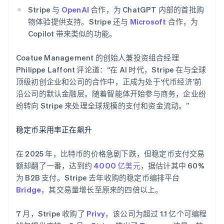
罗马尼亚
Stripe 与
OpenAI
合作，为 ChatGPT 内部的首批购
English
马尔他
物体验提供支持。Stripe 还与
Microsoft
合作，为
English
Copilot 带来类似的功能。
马来西亚
English
简体中文
Coatue Management 的创始人兼投资组合经理
美国
Philippe Laffont 评论道：“在 AI 时代，Stripe 在与全球
English
Español
简体中文
顶级初创企业和公司的合作中，正成为处于‘代币经济’前
墨西哥
沿公司的默认金融层。随着智能体开始参与商务，企业纷
Español
English
挪威
纷转向 Stripe 来处理全球规模的支付和资金流动。”
English
葡萄牙
稳定币采用率正在飙升
Português
English
日本
在 2025 年，比特币的价格急剧下跌，但稳定币支付交易
日本語
English
瑞典
额却翻了一番，达到约
4000 亿美元
，据估计其中 60%
Svenska
English
为 B2B 支付。Stripe 去年收购的稳定币编排平台
瑞士
Bridge
，其交易量增长至原来的四倍以上。
Deutsch
Français
Italiano
English
塞浦路斯
7 月，Stripe 收购了
Privy
，该公司为超过 1.1 亿个可编程
English