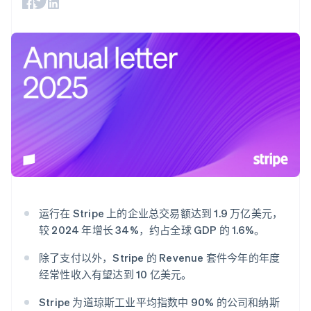
化
Stripe Sigma
产品路线图
SaaS
自定义报告
Link
Sessions 年度大会
加速结账
Data Pipeline
招聘
数据同步
资讯中心
资源
Stripe Press
按行业
应用集成
AI 企业
代码示例
更多
创作者经济
开发者博客
联系
Product roadmap
游戏
API 状态
了解未来规划
酒店、旅游与休闲
联系销售
保险
Radar
成为合作伙伴
媒体与娱乐
欺诈防范
非营利组织
Atlas
专业服务
初创企业注册
公共部门
零售
运行在 Stripe 上的企业总交易额达到 1.9 万亿美元，
Climate
碳移除
较 2024 年增长 34%，约占全球 GDP 的 1.6%。
除了支付以外，Stripe 的 Revenue 套件今年的年度
生态系统
经常性收入有望达到 10 亿美元。
合作伙伴
Stripe App Marketplace
Stripe 为道琼斯工业平均指数中 90% 的公司和纳斯
Stripe Sessions 2026