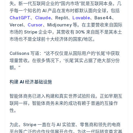
失。新一代互联网企业的“国内市场”就是互联网本身。几
乎每一个知名的 AI 产品在发布时都默认面向全球，包括
阿联酋
ChatGPT
、
Claude
、Replit、
Lovable
、Base44、
English
Vercel、
Cursor
、Midjourney 等。在主要营收来自国际
爱尔兰
市场的 Stripe 企业中，其营收有 30% 来自既不是其本土
English
爱沙尼亚
市场也不是全球前十大经济体的国家/地区。
English
奥地利
Collisons 写道：“这不仅仅是从国际用户的‘长尾’中获取
Deutsch
English
增量营收。在很多情况下，‘长尾’其实占据了绝大部分份
澳大利亚
额。”
English
巴西
Português
English
构建 AI 经济基础设施
保加利亚
English
智能体商务已进入构建和真实世界试验阶段。正如早期互
比利时
联网一样，智能体商务未来的成功有赖于普遍的互操作
Nederlands
Français
Deutsch
English
波兰
性。
English
丹麦
为此，Stripe 一直在与 AI 实验室、零售商和领先的电商
English
平台等广泛的合作伙伴展开合作，为这一代际转变奠定基