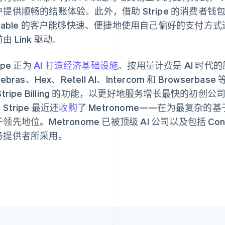
户提供顺畅的结账体验。此外，借助 Stripe 的消费者钱
vable 的客户能够快速、便捷地使用自己偏好的支付方式进行
由 Link 驱动。
芬兰
美国
English
Svenska
English
Español
简体中文
荷兰
墨西哥
ripe 正为
AI 打造经济基础设施
。按用量计费是 AI 时代的原生
Nederlands
English
Español
English
rebras、Hex、Retell AI、Intercom 和 Brows
加拿大
挪威
English
Français
English
Stripe Billing 的功能，以更好地服务增长最快的初创
捷克
葡萄牙
Stripe 最近还
收购
了 Metronome——在为最复杂
English
Português
English
克罗地亚
日本
领先地位。Metronome 已被顶级 AI 公司以及包括 Confl
English
Italiano
日本語
English
务提供者所采用。
拉脱维亚
瑞典
English
Svenska
English
立陶宛
瑞士
English
Deutsch
Français
Italiano
Englis
列支敦士登
塞浦路斯
Deutsch
English
English
卢森堡
斯洛伐克
Français
Deutsch
English
English
罗马尼亚
斯洛文尼亚