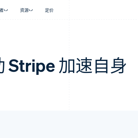
者
资源
定价
景
指南
按行业
公司
资金管理
平台和交易市
商务
持
接受线上付款
AI 企业
产品路线图
Global Payouts
Connect
币
持方案
实施预置结账流程
创作者经济
Sessions 年度大会
向第三方打款
平台支付
务
务
构建平台或交易市场
游戏
招聘
助 Stripe 加速自身
金融
管理订阅
酒店、旅游与休闲
资讯中心
动化
提供按用量计费
保险
Stripe Press
企业
发行稳定币支持的支付卡
媒体与娱乐
支付
通过智能体配置和管理服务
非营利组织
场
专业服务
理
公共部门
零售
化
on