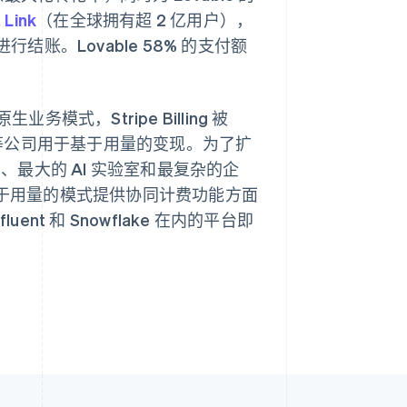
包
Link
（在全球拥有超 2 亿用户），
结账。Lovable 58% 的支付额
西班牙
Español
English
新加坡
业务模式，Stripe Billing 被
English
简体中文
erbase 等公司用于基于用量的变现。为了扩
新西兰
English
公司、最大的 AI 实验室和最复杂的企
匈牙利
的基于用量的模式提供协同计费功能方面
English
意大利
uent 和 Snowflake 在内的平台即
Italiano
English
印度
English
英国
h
English
直布罗陀
English
中国内地
简体中文
English
中国香港特别行政区