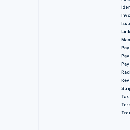
Iden
Invo
Iss
Lin
Man
Pay
Pay
Pay
Rad
Rev
Str
Tax
Ter
Tre