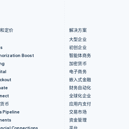
English
English
Italiano
马尔他
泰国
English
ไทย
English
马来西亚
希腊
English
简体中文
English
品和定价
解决方案
价
大型企业
as
初创企业
horization Boost
智能体商务
ing
加密货币
tal
电子商务
ckout
嵌入式金融
mate
财务自动化
nect
全球化企业
密货币
应用内支付
a Pipeline
交易市场
ments
资金管理
ancial Connections
平台