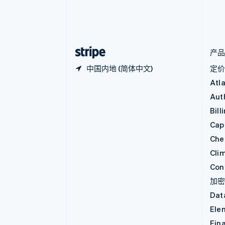
English
德国
Deutsch
English
法国
Français
English
产
中国内地 (简体中文)
定
Atl
Aut
Bill
Capi
Che
Cli
Con
加
Dat
Ele
Fin