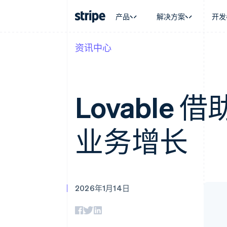
产品
解决方案
开发
资讯中心
按企业阶段
文档
学习
按应用场
支持
支付
营收
大型企业
Stripe 文档
博客
智能体
获取支
Payments
Billing
初创企业
API 参考文档
客户案例
加密货
托管支
在线支付
经常性收入
库与 SDK
指南
电子商
专业服
Lovable 借
Payment links
Metronome
Stripe Apps
嵌入式
无代码支付
按用量计费
财务自
Checkout
Subscriptions
全球化
预构建支付界面
订阅管理
业务增长
应用内
Elements
Invoicing
交易市
灵活的 UI 组件
一次性或定期账单
资金管
Payment methods
Tax
平台
接入 125+ 种支付方式
销售税和增值税自动
SaaS
Authorization Boost
Revenue Recogniti
支付成功率优化
会计自动化
2026年1月14日
Link
Stripe Sigma
加速结账
自定义报告
Data Pipeline
数据同步