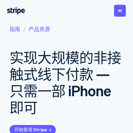
指南
产品资源
按企业阶段
文档
学习
支付
营收
资金管
平台
理
易市
大型企业
Stripe 文档
博客
Payments
Billing
初创企业
API 参考文档
客户案例
实现大规模的非接
在线支付
经常性收入
Global
Conn
库与 SDK
指南
Payment links
Metronome
Payouts
Stripe Apps
按用量计费
平台
触式线下付款 —
无代码支付
Subscriptions
向第三
按应用场景
Checkout
方打款
支持
预构建支付界
订阅管理
指南
智能体商务
只需一部 iPhone
面
Invoicing
加密货币
获取支持
一次性或定期
Elements
电子商务
接受线上付款
管理支持方案
灵活的 UI 组件
账单
嵌入式金融
实施预建结账流程
专业服务
即可
支付方式
Tax
财务自动化
构建平台或交易市场
Access to
销售税和增值
全球化企业
管理订阅
125+
税自动化
应用内支付
提供按用量计费
Authorization
Revenue
交易市场
发行稳定币支持的支付卡
Boost
Recognition
公司
资金管理
使用代理预配和管理服务
支付成功率优
会计自动化
开始使用 Stripe
平台