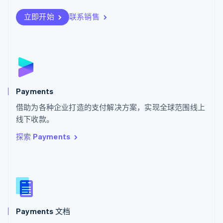
Svenska
English
瑞士
立即开始
联系销售
Deutsch
Français
Italiano
English
塞浦路斯
English
斯洛伐克
English
斯洛文尼亚
English
Italiano
Payments
泰国
ไทย
English
借助为各种企业打造的支付解决方案，实现全球范围线上
希腊
线下收款。
English
探索 Payments
西班牙
Español
English
新加坡
English
简体中文
新西兰
English
匈牙利
English
Payments 文档
意大利