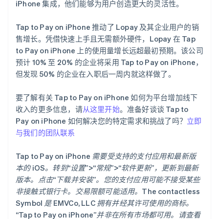
iPhone 集成，他们能够为用户创造更大的灵活性。
Nederlands
Français
Deutsch
English
波兰
English
Tap to Pay on iPhone 推动了 Lopay 及其企业用户的销
丹麦
售增长。凭借快速上手且无需额外硬件，Lopay 在 Tap
English
to Pay on iPhone 上的使用量增长远超最初预期。该公司
德国
预计 10% 至 20% 的企业将采用 Tap to Pay on iPhone，
Deutsch
English
但发现 50% 的企业在入职后一周内就这样做了。
法国
Français
English
要了解有关 Tap to Pay on iPhone 如何为平台增加线下
芬兰
English
Svenska
收入的更多信息，请
从这里开始
。准备好谈谈 Tap to
荷兰
Pay on iPhone 如何解决您的特定需求和挑战了吗？
立即
Nederlands
English
与我们的团队联系
加拿大
English
Français
Tap to Pay on iPhone 需要受支持的支付应用和最新版
捷克
English
本的 iOS。转到“设置”>“常规”>“软件更新”，更新到最新
克罗地亚
版本。点击“下载并安装”。您的支付应用可能不接受某些
English
Italiano
非接触式银行卡。交易限额可能适用。The contactless
拉脱维亚
Symbol 是 EMVCo, LLC 拥有并经其许可使用的商标。
English
“Tap to Pay on iPhone”并非在所有市场都可用。请查看
立陶宛