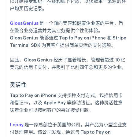
以开始接受和统一在线和线下付款，以获取单一来源的客
户购买历史记录。
GlossGenius
是一个面向美容和健康企业家的平台，旨
在整合业务运营并为其业务提供个性化体验。
GlossGenius 能够通过 Tap to Pay on iPhone 和 Stripe
Terminal SDK 为其客户提供简单灵活的支付选项。
阿联酋
English
因此，GlossGenius 经历了显着增长，管理着超过 10 亿
爱尔兰
美元的信用卡支付，并吸引了比前四年总和更多的企业。
English
爱沙尼亚
English
灵活性
奥地利
Deutsch
English
Tap to Pay on iPhone 支持多种支付方式，包括信用卡
澳大利亚
和借记卡，以及 Apple Pay 等移动钱包。这种灵活性意
English
味着企业可以按照客户的喜好接受付款。
巴西
Português
English
保加利亚
Lopay
是一家总部位于英国的公司，其产品为小型企业支
English
付处理应用。该公司发现，通过与 Tap to Pay on
比利时