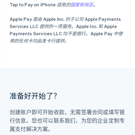
English
Tap to Pay on iPhone 适用的
国家和地区
。
列支敦士登
Deutsch
English
Apple Pay 是由 Apple Inc. 的子公司 Apple Payments
卢森堡
Services LLC 提供的一项服务。Apple Inc. 和 Apple
Français
Deutsch
English
Payments Services LLC 均不是银行。Apple Pay 中使
罗马尼亚
English
用的任何卡均由发卡行提供。
马尔他
English
马来西亚
English
简体中文
美国
English
Español
简体中文
墨西哥
Español
English
准备好开始了？
挪威
English
葡萄牙
创建账户即可开始收款，无需签署合同或填写银
Português
English
行信息。您也可以联系我们，为您的企业定制专
日本
日本語
English
属支付解决方案。
瑞典