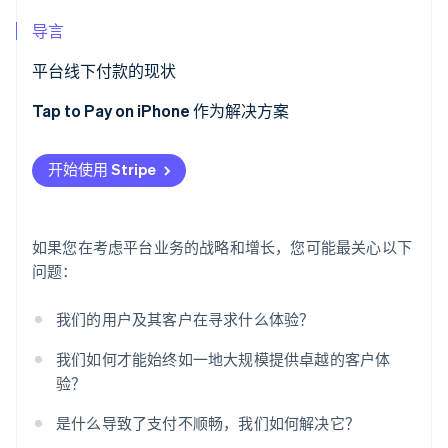
了解 Stripe 如何为 AI 构建经济基础设施。
导言
立即观看
平台线下付款的现状
为什么线下付款对平台很重要？
Tap to Pay on iPhone 作为解决方案
支持线下支付面临的挑战
什么是 Tap to Pay on iPhone？
开始使用 Stripe
大规模简化线下付款的机会
为什么 Tap to Pay on iPhone 是平台的理想解决方案
如果您在考虑平台业务的战略和增长，您可能最关心以下
问题：
我们的用户及其客户在寻求什么体验？
我们如何才能始终如一地大规模提供卓越的客户体
验？
是什么导致了支付不顺畅，我们如何解决它？