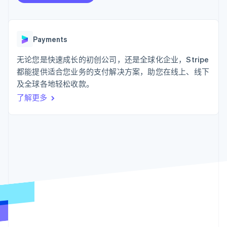
化
Stripe Sigma
产品路线图
SaaS
自定义报告
Link
Sessions 年度大会
加速结账
Data Pipeline
招聘
数据同步
资源
新闻编辑室
Payments
Stripe Press
按行业
应用程序集成
无论您是快速成长的初创公司，还是全球化企业，Stripe
代码示例
AI 企业
开发者博客
都能提供适合您业务的支付解决方案，助您在线上、线下
更多
创作者经济
API 状态
联系
Product roadmap
及全球各地轻松收款。
游戏
了解未来规划
了解更多
酒店、旅游与休闲
联系销售
保险
Radar
成为合作伙伴
媒体与娱乐
欺诈防范
非营利组织
Atlas
专业服务
初创企业注册
公共部门
零售
Climate
碳移除
生态系统
合作伙伴
Stripe App Marketplace
Stripe Sessions 2026