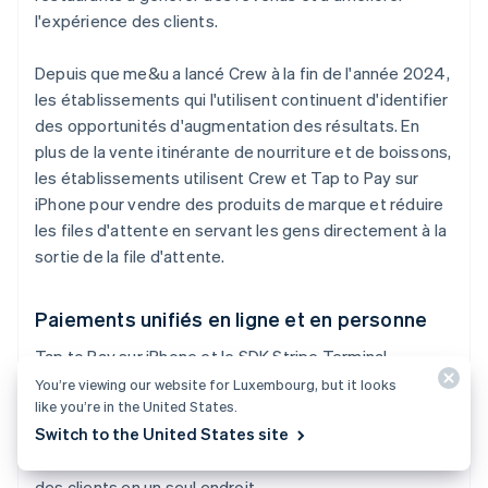
l'expérience des clients.
Depuis que me&u a lancé Crew à la fin de l'année 2024,
les établissements qui l'utilisent continuent d'identifier
des opportunités d'augmentation des résultats. En
plus de la vente itinérante de nourriture et de boissons,
les établissements utilisent Crew et Tap to Pay sur
iPhone pour vendre des produits de marque et réduire
les files d'attente en servant les gens directement à la
sortie de la file d'attente.
Paiements unifiés en ligne et en personne
Tap to Pay sur iPhone et le SDK Stripe Terminal,
associés aux autres produits Stripe, offrent aux
You’re viewing our website for Luxembourg, but it looks
like you’re in the United States.
plateformes un moyen simple et rapide de commencer
Switch to the United States site
à accepter et à unifier les paiements en ligne et en
personne, afin de centraliser l'historique des achats
des clients en un seul endroit.