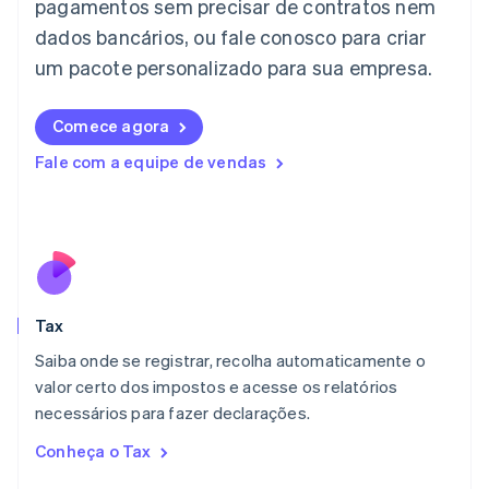
pagamentos sem precisar de contratos nem
Japão
dados bancários, ou fale conosco para criar
日本語
English
Letônia
um pacote personalizado para sua empresa.
English
Liechtenstein
Comece agora
Deutsch
English
Lituânia
Fale com a equipe de vendas
English
Luxemburgo
Français
Deutsch
English
Malásia
English
简体中文
Malta
English
Tax
México
Español
English
Saiba onde se registrar, recolha automaticamente o
Noruega
valor certo dos impostos e acesse os relatórios
English
necessários para fazer declarações.
Nova Zelândia
English
Conheça o Tax
Países Baixos
Nederlands
English