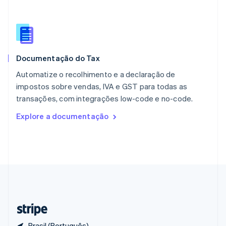
Polônia
English
Portugal
Português
English
RAE de Hong Kong, China
Documentação do Tax
English
简体中文
Reino Unido
Automatize o recolhimento e a declaração de
English
impostos sobre vendas, IVA e GST para todas as
República Tcheca
transações, com integrações low-code e no-code.
English
Romênia
Explore a documentação
English
Singapura
English
简体中文
Suécia
Svenska
English
Suíça
Deutsch
Français
Italiano
English
Tailândia
ไทย
English
Brasil (Português)