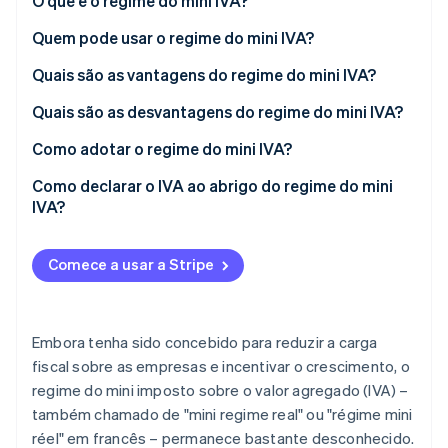
O que é o regime do mini IVA?
Quem pode usar o regime do mini IVA?
Ecossistema
Quais são as vantagens do regime do mini IVA?
Stripe Sessions 2026
Parceiros
Stripe App Marketplace
Veja como a Stripe está construindo a infraestrutura econô
Quais são as desvantagens do regime do mini IVA?
Assista agora
Como adotar o regime do mini IVA?
Como declarar o IVA ao abrigo do regime do mini
IVA?
Comece a usar a Stripe
Embora tenha sido concebido para reduzir a carga
fiscal sobre as empresas e incentivar o crescimento, o
regime do mini imposto sobre o valor agregado (IVA) –
também chamado de "mini regime real" ou "régime mini
réel" em francês – permanece bastante desconhecido.