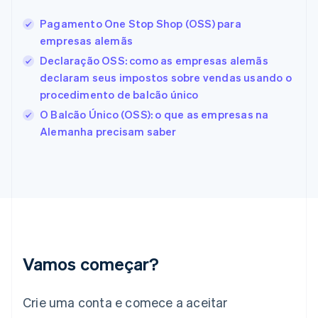
Espanha
Pagamento One Stop Shop (OSS) para
Español
English
empresas alemãs
Estados Unidos
English
Español
简体中文
Declaração OSS: como as empresas alemãs
Estônia
declaram seus impostos sobre vendas usando o
English
procedimento de balcão único
Finlândia
O Balcão Único (OSS): o que as empresas na
English
Svenska
França
Alemanha precisam saber
Français
English
Gibraltar
English
Grécia
English
Hungria
English
Índia
English
Vamos começar?
Irlanda
English
Crie uma conta e comece a aceitar
Itália
Italiano
English