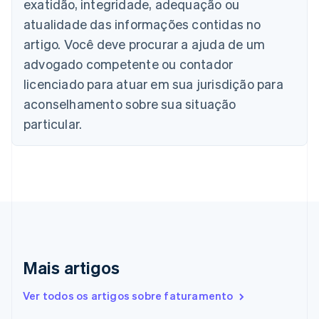
exatidão, integridade, adequação ou
Bélgica
atualidade das informações contidas no
Nederlands
Français
Deutsch
English
Brasil
artigo. Você deve procurar a ajuda de um
Português
English
advogado competente ou contador
Bulgária
licenciado para atuar em sua jurisdição para
English
Canadá
aconselhamento sobre sua situação
English
Français
particular.
China continental
简体中文
English
Chipre
English
Croácia
English
Italiano
Dinamarca
English
Emirados Árabes Unidos
English
Mais artigos
Eslováquia
English
Ver todos os artigos sobre faturamento
Eslovênia
English
Italiano