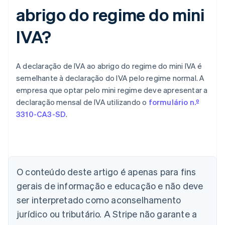
abrigo do regime do mini
IVA?
A declaração de IVA ao abrigo do regime do mini IVA é
semelhante à declaração do IVA pelo regime normal. A
empresa que optar pelo mini regime deve apresentar a
declaração mensal de IVA utilizando o
formulário n.º
3310-CA3-SD
.
O conteúdo deste artigo é apenas para fins
Alemanha
gerais de informação e educação e não deve
Deutsch
English
Austrália
ser interpretado como aconselhamento
English
jurídico ou tributário. A Stripe não garante a
Áustria
Deutsch
English