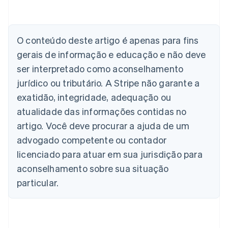
O conteúdo deste artigo é apenas para fins
gerais de informação e educação e não deve
Alemanha
Deutsch
English
ser interpretado como aconselhamento
Austrália
jurídico ou tributário. A Stripe não garante a
English
Áustria
exatidão, integridade, adequação ou
Deutsch
English
atualidade das informações contidas no
Bélgica
artigo. Você deve procurar a ajuda de um
Nederlands
Français
Deutsch
English
Brasil
advogado competente ou contador
Português
English
licenciado para atuar em sua jurisdição para
Bulgária
aconselhamento sobre sua situação
English
Canadá
particular.
English
Français
China continental
简体中文
English
Chipre