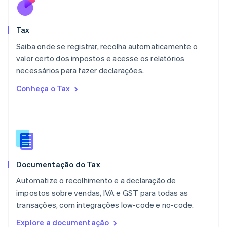
English
简体中文
Malta
English
Tax
México
Español
English
Saiba onde se registrar, recolha automaticamente o
Noruega
valor certo dos impostos e acesse os relatórios
English
necessários para fazer declarações.
Nova Zelândia
English
Conheça o Tax
Países Baixos
Nederlands
English
Polônia
English
Portugal
Português
English
RAE de Hong Kong, China
Documentação do Tax
English
简体中文
Reino Unido
Automatize o recolhimento e a declaração de
English
impostos sobre vendas, IVA e GST para todas as
República Tcheca
transações, com integrações low-code e no-code.
English
Romênia
Explore a documentação