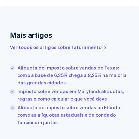
English
Croácia
English
Italiano
Dinamarca
English
Emirados Árabes Unidos
Mais artigos
English
Eslováquia
Ver todos os artigos sobre faturamento
English
Eslovênia
English
Italiano
Alíquota do imposto sobre vendas do Texas:
Espanha
como a base de 6,25% chega a 8,25% na maioria
Español
English
das grandes cidades
Estados Unidos
English
Español
简体中文
Imposto sobre vendas em Maryland: alíquotas,
Estônia
regras e como calcular o que você deve
English
Alíquota do imposto sobre vendas na Flórida:
Finlândia
como as alíquotas estaduais e de condado
English
Svenska
França
funcionam juntas
Français
English
Gibraltar