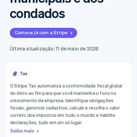
de 125
Recognition
Marketplaces
Gerenciar assinaturas
Authorization
Automação
condados
Plano de ação do
Gestão dos valores
Ofereça cobrança por
Boost
contábil
produto
Plataformas
uso
Otimizações
Stripe Sigma
Conferência anual das
SaaS
Emita cartões
de aceitação
Relatórios
sessões
respaldados por
Link
personalizados
Carreiras
stablecoins
Comece já com a Stripe
Checkout
Data Pipeline
Sala de imprensa
Provisione e gerencie
acelerado
Sincronização
Stripe Press
serviços com agentes
Por setor
de dados
Última atualização: 11 de maio de 2026
Empresas de IA
Economia de criadores
Contato
Recursos
Mais
Tax
Jogos
Fale com a equipe de
Product roadmap
Hospitalidade, viagens
Integrações de
vendas
Veja o que está chegando
O Stripe Tax automatiza a conformidade fiscal global
e lazer
aplicativos
Seja um parceiro
Seguros
Exemplos de códigos
do início ao fim para que você mantenha o foco no
Radar
Mídia e entretenimento
Blog de
Prevenção de fraudes
crescimento da empresa. Identifique obrigações
desenvolvedores
fiscais, gerencie cadastros, calcule e recolha o valor
Organizações sem fins
Status da API
Atlas
lucrativos
Incorporação de startups
correto dos impostos em todo o mundo e habilite
Serviços profissionais
declarações, tudo em um só lugar.
Climate
Setor público
Remoção de carbono
Varejo
Saiba mais