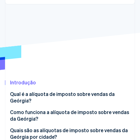
Ecossistema
Stripe Sessions 2026
Parceiros
Stripe App Marketplace
Veja como a Stripe está construindo a infraestrutura econô
Assista agora
Introdução
Qual é a alíquota de imposto sobre vendas da
Geórgia?
Como funciona a alíquota de imposto sobre vendas
da Geórgia?
Quais são as alíquotas de imposto sobre vendas da
Geórgia por cidade?