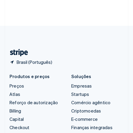
English
Singapura
English
简体中文
Suécia
Svenska
English
Suíça
Deutsch
Français
Italiano
English
Tailândia
ไทย
English
Brasil (Português)
Produtos e preços
Soluções
Preços
Empresas
Atlas
Startups
Reforço de autorização
Comércio agêntico
Billing
Criptomoedas
Capital
E-commerce
Checkout
Finanças integradas