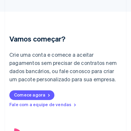
English
Grécia
English
Hungria
English
Índia
English
Vamos começar?
Irlanda
English
Crie uma conta e comece a aceitar
Itália
Italiano
English
pagamentos sem precisar de contratos nem
Japão
dados bancários, ou fale conosco para criar
日本語
English
Letônia
um pacote personalizado para sua empresa.
English
Liechtenstein
Comece agora
Deutsch
English
Lituânia
Fale com a equipe de vendas
English
Luxemburgo
Français
Deutsch
English
Malásia