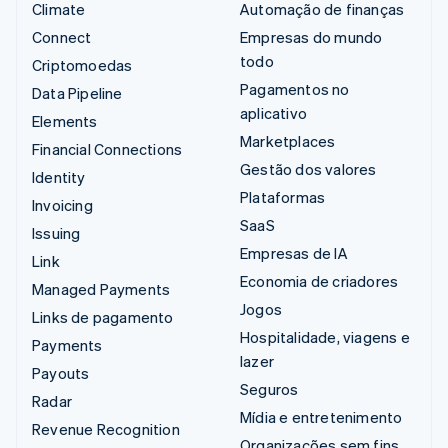
Climate
Automação de finanças
Connect
Empresas do mundo
todo
Criptomoedas
Pagamentos no
Data Pipeline
aplicativo
Elements
Marketplaces
Financial Connections
Gestão dos valores
Identity
Plataformas
Invoicing
SaaS
Issuing
Empresas de IA
Link
Economia de criadores
Managed Payments
Jogos
Links de pagamento
Hospitalidade, viagens e
Payments
lazer
Payouts
Seguros
Radar
Mídia e entretenimento
Revenue Recognition
Organizações sem fins