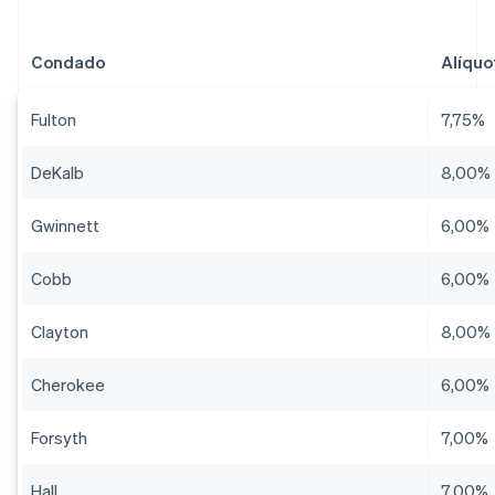
Condado
Alíqu
Fulton
7,75%
DeKalb
8,00%
Gwinnett
6,00%
Cobb
6,00%
Clayton
8,00%
Cherokee
6,00%
Forsyth
7,00%
Hall
7,00%