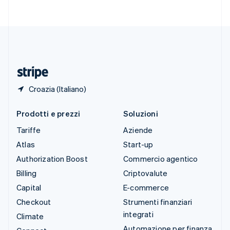
Svenska
English
Svizzera
Deutsch
Français
Italiano
English
Thailandia
ไทย
English
Ungheria
English
Croazia (Italiano)
Prodotti e prezzi
Soluzioni
Tariffe
Aziende
Atlas
Start-up
Authorization Boost
Commercio agentico
Billing
Criptovalute
Capital
E-commerce
Checkout
Strumenti finanziari
integrati
Climate
Automazione per finanza