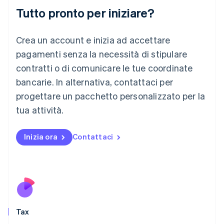
Italiano
English
Tutto pronto per iniziare?
Lettonia
English
Liechtenstein
Crea un account e inizia ad accettare
Deutsch
English
Lituania
pagamenti senza la necessità di stipulare
English
contratti o di comunicare le tue coordinate
Lussemburgo
bancarie. In alternativa, contattaci per
Français
Deutsch
English
progettare un pacchetto personalizzato per la
Malaysia
English
简体中文
tua attività.
Malta
English
Messico
Inizia ora
Contattaci
Español
English
Norvegia
English
Nuova Zelanda
English
Paesi Bassi
Nederlands
English
Tax
Polonia