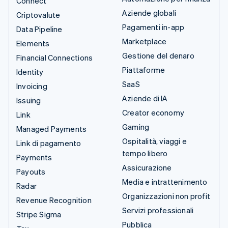
Connect
Aziende globali
Criptovalute
Pagamenti in-app
Data Pipeline
Marketplace
Elements
Gestione del denaro
Financial Connections
Piattaforme
Identity
SaaS
Invoicing
Aziende di IA
Issuing
Creator economy
Link
Gaming
Managed Payments
Ospitalità, viaggi e
Link di pagamento
tempo libero
Payments
Assicurazione
Payouts
Media e intrattenimento
Radar
Organizzazioni non profit
Revenue Recognition
Servizi professionali
Stripe Sigma
Pubblica