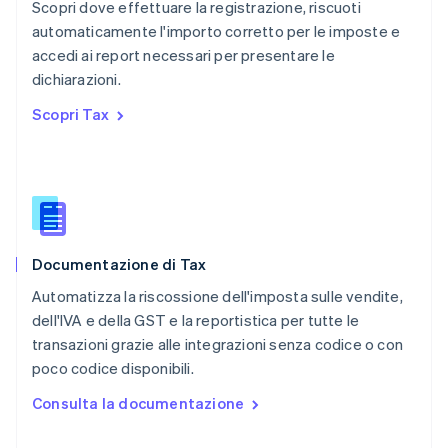
English
Scopri dove effettuare la registrazione, riscuoti
Portogallo
automaticamente l'importo corretto per le imposte e
Português
English
accedi ai report necessari per presentare le
RAS di Hong Kong, Cina
dichiarazioni.
English
简体中文
Regno Unito
Scopri Tax
English
Repubblica Ceca
English
Romania
English
Singapore
English
简体中文
Documentazione di Tax
Slovacchia
English
Automatizza la riscossione dell'imposta sulle vendite,
Slovenia
dell'IVA e della GST e la reportistica per tutte le
English
Italiano
transazioni grazie alle integrazioni senza codice o con
Spagna
poco codice disponibili.
Español
English
Stati Uniti
Consulta la documentazione
English
Español
简体中文
Svezia