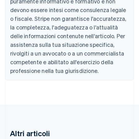
puramente informativo e formativo e non
devono essere intesi come consulenza legale
o fiscale. Stripe non garantisce l'accuratezza,
Australia
la completezza, l'adeguatezza o l'attualità
English
Austria
delle informazioni contenute nell'articolo. Per
Deutsch
English
assistenza sulla tua situazione specifica,
Belgio
rivolgiti a un avvocato o a un commercialista
Nederlands
Français
Deutsch
English
Brasile
competente e abilitato all'esercizio della
Português
English
professione nella tua giurisdizione.
Bulgaria
English
Canada
English
Français
Cina continentale
简体中文
English
Cipro
English
Croazia
English
Italiano
Altri articoli
Danimarca