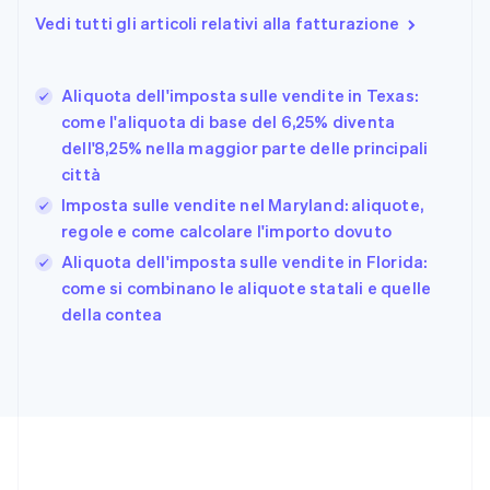
English
Vedi tutti gli articoli relativi alla fatturazione
Emirati Arabi Uniti
English
Estonia
English
Aliquota dell'imposta sulle vendite in Texas:
come l'aliquota di base del 6,25% diventa
Finlandia
English
Svenska
dell'8,25% nella maggior parte delle principali
Francia
città
Français
English
Imposta sulle vendite nel Maryland: aliquote,
Germania
regole e come calcolare l'importo dovuto
Deutsch
English
Giappone
Aliquota dell'imposta sulle vendite in Florida:
日本語
English
come si combinano le aliquote statali e quelle
Gibilterra
della contea
English
Grecia
English
India
English
Irlanda
English
Italia