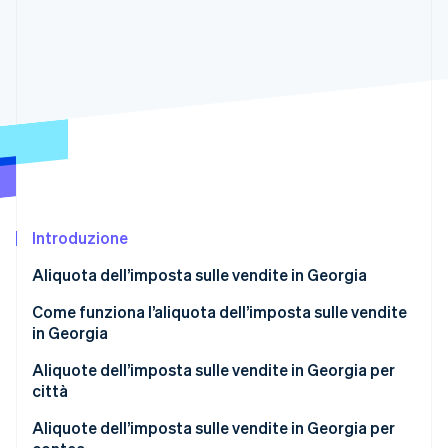
Scopri cosa ti aspetta
Radar
Ecosistema
Prevenzione delle frodi
Partner
Atlas
Stripe App Marketplace
Costituzione di start-up
Climate
Rimozione del carbonio
Identity
Verifica online dell'identità
Introduzione
Aliquota dell’imposta sulle vendite in Georgia
Come funziona l’aliquota dell’imposta sulle vendite
Stripe Sessions 2026
in Georgia
Scopri come Stripe sta costruendo l'infrastruttura economi
Guarda ora
Aliquote dell’imposta sulle vendite in Georgia per
città
Aliquote dell’imposta sulle vendite in Georgia per