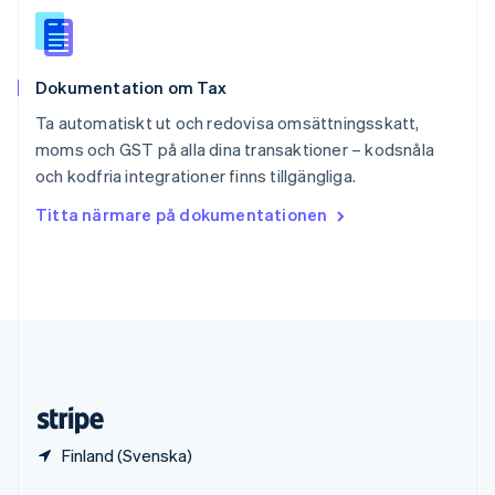
English
Italiano
Spanien
Español
English
Storbritannien
Dokumentation om Tax
English
Sverige
Ta automatiskt ut och redovisa omsättningsskatt,
Svenska
English
moms och GST på alla dina transaktioner – kodsnåla
Thailand
och kodfria integrationer finns tillgängliga.
ไทย
English
Tjeckien
Titta närmare på dokumentationen
English
Tyskland
Deutsch
English
Ungern
English
USA
English
Español
简体中文
Österrike
Deutsch
English
Finland (Svenska)