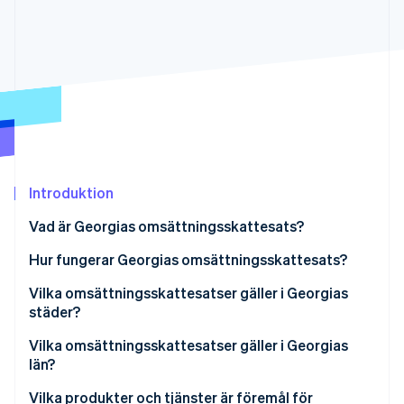
Identitetsverifiering online
Partner
Stripe App Marketplace
Stripe Sessions 2026
Se hur Stripe bygger den ekonomiska inf
Titta nu
Introduktion
Vad är Georgias omsättningsskattesats?
Hur fungerar Georgias omsättningsskattesats?
Vilka omsättningsskattesatser gäller i Georgias
städer?
Vilka omsättningsskattesatser gäller i Georgias
län?
Vilka produkter och tjänster är föremål för