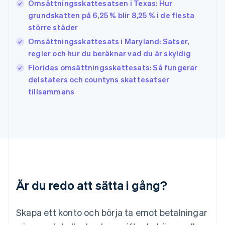
English
Omsättningsskattesatsen i Texas: Hur
Irland
grundskatten på 6,25 % blir 8,25 % i de flesta
English
större städer
Italien
Omsättningsskattesats i Maryland: Satser,
Italiano
English
Japan
regler och hur du beräknar vad du är skyldig
日本語
English
Floridas omsättningsskattesats: Så fungerar
Kanada
delstaters och countyns skattesatser
English
Français
tillsammans
Kroatien
English
Italiano
Lettland
English
Liechtenstein
Deutsch
English
Litauen
English
Luxemburg
Är du redo att sätta i gång?
Français
Deutsch
English
Malaysia
English
简体中文
Skapa ett konto och börja ta emot betalningar
Malta