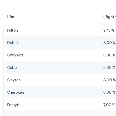
Län
Lägsta
Fulton
7,75 %
DeKalb
8,00 %
Gwinnett
6,00 %
Cobb
6,00 %
Clayton
8,00 %
Cherokee
6,00 %
Forsyth
7,00 %