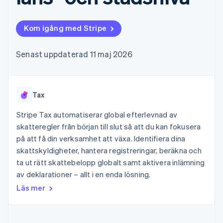
Godkännandeoptimeringar
Recognition
Företag
Plattformar
Erbjud
Link
Automatiserad
SaaS
användningsbaserad
Accelererad kassaprocess
redovisning
Produktplan
fakturering
Kom igång med Stripe
Financial Connections
Stripe Sigma
Sessions årliga
Utfärda stablecoin-
Länkade finanskontodata
Anpassade
konferens
stödda kort
rapporter
Karriärer
Tillhandahåll och
Senast uppdaterad 11 maj 2026
Efter bransch
Data Pipeline
Nyhetsrum
hantera tjänster med
Datasynkronisering
Stripe Press
agenter
AI-företag
Kreatörsekonomi
Tax
Spel
Besöksnäring, resor
Kontakt
Mer
Resurser
och fritid
Stripe Tax automatiserar global efterlevnad av
Product roadmap
Försäkringsbolag
Kontakta säljteamet
skatteregler från början till slut så att du kan fokusera
Se vad som kommer härnäst
Media och
Appintegrationer
Bli partner
på att få din verksamhet att växa. Identifiera dina
underhållning
Kodexempel
Radar
Ideella organisationer
Utvecklarblogg
skattskyldigheter, hantera registreringar, beräkna och
Bedrägeribekämpning
Professionella tjänster
API-status
ta ut rätt skattebelopp globalt samt aktivera inlämning
Offentlig sektor
Atlas
av deklarationer – allt i en enda lösning.
Detaljhandel
Bolagsbildning för startups
Läs mer
Climate
Koldioxidinfångning
Ecosystem
Identity