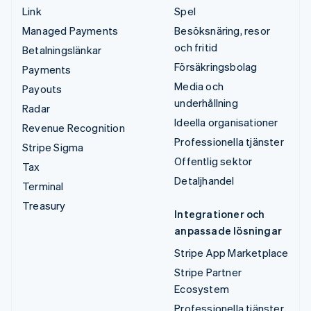
Link
Spel
Managed Payments
Besöksnäring, resor
och fritid
Betalningslänkar
Försäkringsbolag
Payments
Media och
Payouts
underhållning
Radar
Ideella organisationer
Revenue Recognition
Professionella tjänster
Stripe Sigma
Offentlig sektor
Tax
Detaljhandel
Terminal
Treasury
Integrationer och
anpassade lösningar
Stripe App Marketplace
Stripe Partner
Ecosystem
Professionella tjänster