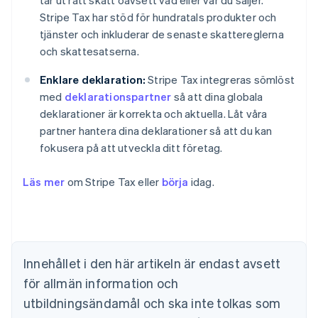
tar ut rätt skatt oavsett vad eller var du säljer.
Stripe Tax har stöd för hundratals produkter och
tjänster och inkluderar de senaste skattereglerna
och skattesatserna.
Enklare deklaration:
Stripe Tax integreras sömlöst
med
deklarationspartner
så att dina globala
deklarationer är korrekta och aktuella. Låt våra
partner hantera dina deklarationer så att du kan
fokusera på att utveckla ditt företag.
Läs mer
om Stripe Tax eller
börja
idag.
Australien
English
Belgien
Innehållet i den här artikeln är endast avsett
Nederlands
Français
Deutsch
English
Brasilien
för allmän information och
Português
English
utbildningsändamål och ska inte tolkas som
Bulgarien