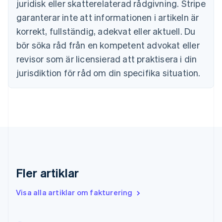
juridisk eller skatterelaterad rådgivning. Stripe
English
Cypern
garanterar inte att informationen i artikeln är
English
korrekt, fullständig, adekvat eller aktuell. Du
Danmark
English
bör söka råd från en kompetent advokat eller
Estland
revisor som är licensierad att praktisera i din
English
Fastlandskina
jurisdiktion för råd om din specifika situation.
简体中文
English
Finland
English
Svenska
Frankrike
Français
English
Förenade Arabemiraten
English
Gibraltar
English
Fler artiklar
Grekland
English
Visa alla artiklar om fakturering
Hongkong SAR, Kina
English
简体中文
Indien