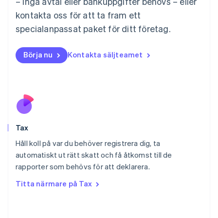
– inga avtal eller bankuppgifter behövs – eller
English
Mexiko
kontakta oss för att ta fram ett
Español
English
specialanpassat paket för ditt företag.
Nederländerna
Nederlands
English
Norge
Börja nu
Kontakta säljteamet
English
Nya Zeeland
English
Polen
English
Portugal
Português
English
Tax
Rumänien
English
Håll koll på var du behöver registrera dig, ta
Schweiz
automatiskt ut rätt skatt och få åtkomst till de
Deutsch
Français
Italiano
English
rapporter som behövs för att deklarera.
Singapore
English
简体中文
Titta närmare på Tax
Slovakien
English
Slovenien