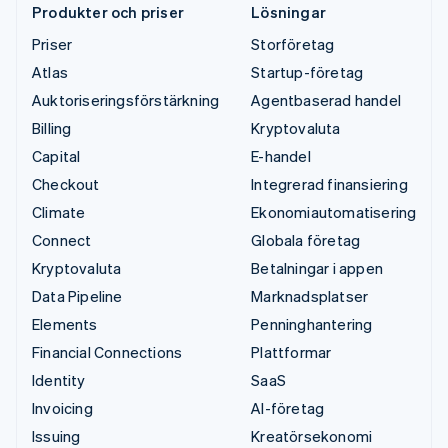
Produkter och priser
Lösningar
Priser
Storföretag
Atlas
Startup-företag
Auktoriseringsförstärkning
Agentbaserad handel
Billing
Kryptovaluta
Capital
E-handel
Checkout
Integrerad finansiering
Climate
Ekonomiautomatisering
Connect
Globala företag
Kryptovaluta
Betalningar i appen
Data Pipeline
Marknadsplatser
Elements
Penninghantering
Financial Connections
Plattformar
Identity
SaaS
Invoicing
AI-företag
Issuing
Kreatörsekonomi