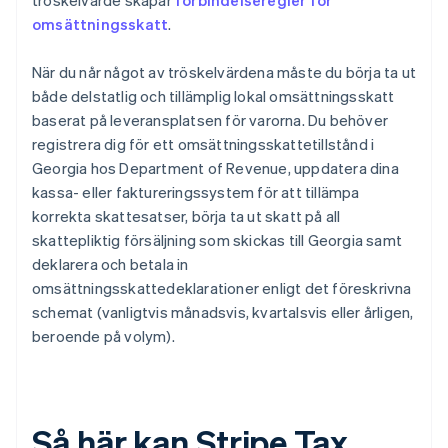
tröskelvärde skapar
förbindelseregler för
omsättningsskatt
.
När du når något av tröskelvärdena måste du börja ta ut
både delstatlig och tillämplig lokal omsättningsskatt
baserat på leveransplatsen för varorna. Du behöver
registrera dig för ett omsättningsskattetillstånd i
Georgia hos Department of Revenue, uppdatera dina
kassa- eller faktureringssystem för att tillämpa
korrekta skattesatser, börja ta ut skatt på all
skattepliktig försäljning som skickas till Georgia samt
deklarera och betala in
omsättningsskattedeklarationer enligt det föreskrivna
schemat (vanligtvis månadsvis, kvartalsvis eller årligen,
beroende på volym).
Så här kan Stripe Tax