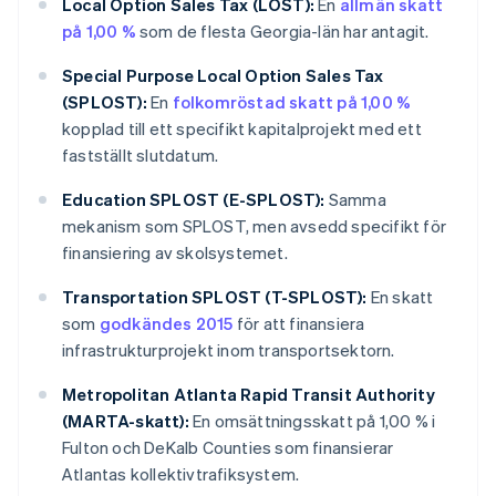
Local Option Sales Tax (LOST):
En
allmän skatt
på 1,00 %
som de flesta Georgia-län har antagit.
Special Purpose Local Option Sales Tax
(SPLOST):
En
folkomröstad skatt på 1,00 %
kopplad till ett specifikt kapitalprojekt med ett
fastställt slutdatum.
Education SPLOST (E-SPLOST):
Samma
mekanism som SPLOST, men avsedd specifikt för
finansiering av skolsystemet.
Transportation SPLOST (T-SPLOST):
En skatt
som
godkändes 2015
för att finansiera
infrastrukturprojekt inom transportsektorn.
Metropolitan Atlanta Rapid Transit Authority
(MARTA-skatt):
En omsättningsskatt på 1,00 % i
Fulton och DeKalb Counties som finansierar
Atlantas kollektivtrafiksystem.