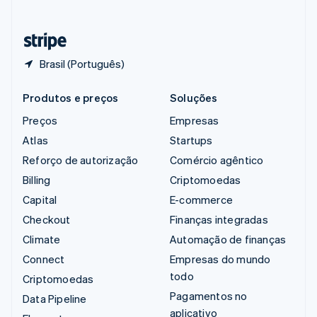
Deutsch
Français
Italiano
English
Tailândia
ไทย
English
Brasil (Português)
Produtos e preços
Soluções
Preços
Empresas
Atlas
Startups
Reforço de autorização
Comércio agêntico
Billing
Criptomoedas
Capital
E-commerce
Checkout
Finanças integradas
Climate
Automação de finanças
Connect
Empresas do mundo
todo
Criptomoedas
Pagamentos no
Data Pipeline
aplicativo