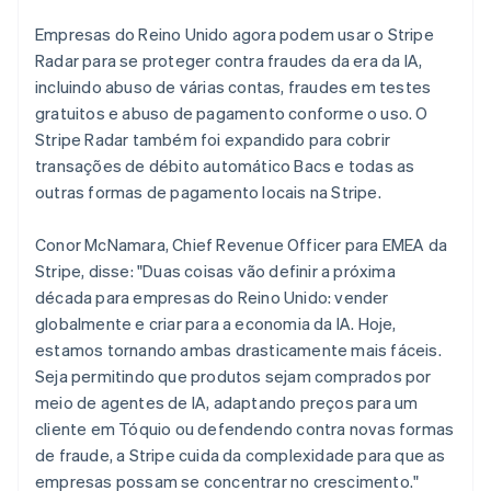
English
Irlanda
Empresas do Reino Unido agora podem usar o Stripe
English
Radar para se proteger contra fraudes da era da IA,
Itália
incluindo abuso de várias contas, fraudes em testes
Italiano
English
gratuitos e abuso de pagamento conforme o uso. O
Japão
Stripe Radar também foi expandido para cobrir
日本語
English
Letônia
transações de débito automático Bacs e todas as
English
outras formas de pagamento locais na Stripe.
Liechtenstein
Deutsch
English
Conor McNamara, Chief Revenue Officer para EMEA da
Lituânia
Stripe, disse: "Duas coisas vão definir a próxima
English
Luxemburgo
década para empresas do Reino Unido: vender
Français
Deutsch
English
globalmente e criar para a economia da IA. Hoje,
Malásia
estamos tornando ambas drasticamente mais fáceis.
English
简体中文
Seja permitindo que produtos sejam comprados por
Malta
meio de agentes de IA, adaptando preços para um
English
México
cliente em Tóquio ou defendendo contra novas formas
Español
English
de fraude, a Stripe cuida da complexidade para que as
Noruega
empresas possam se concentrar no crescimento."