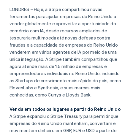
LONDRES – Hoje, a Stripe compartilhou novas
Ecossistema
ferramentas para ajudar empresas do Reino Unido a
vender globalmente e aproveitar a oportunidade do
Stripe Sessions 2026
Parceiros
comércio com IA, desde recursos ampliados de
Stripe App Marketplace
Veja como a Stripe está construindo a infraestrutura econô
tesouraria multimoeda até novas defesas contra
Assista agora
fraudes e a capacidade de empresas do Reino Unido
venderem em vários agentes de IA por meio de uma
única integração. A Stripe também compartilhou que
agora atende mais de 1,5 milhão de empresas e
empreendedores individuais no Reino Unido, incluindo
as Startups de crescimento mais rápido do país, como
ElevenLabs e Synthesia, e suas marcas mais
conhecidas, como Currys e Lloyds Bank.
Venda em todos os lugares a partir do Reino Unido
A Stripe expandiu o Stripe Treasury para permitir que
empresas do Reino Unido mantenham, convertam e
Alemanha
movimentem dinheiro em GBP, EUR e USD a partir de