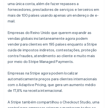
Deutsch
English
uma única conta, além de fazer repasses a
Austrália
fornecedores, prestadores de serviços e terceiros em
English
mais de 100 países usando apenas um endereço de e-
Áustria
mail.
Deutsch
English
Bélgica
Nederlands
Français
Deutsch
English
Empresas do Reino Unido que querem expandir as
Brasil
vendas globais instantaneamente agora podem
Português
English
vender para clientes em 195 países enquanto a Stripe
Bulgária
cuida de impostos indiretos, contestações, proteção
English
Canadá
contra fraudes, atendimento ao cliente e muito mais
English
Français
por meio do Stripe Managed Payments.
China continental
简体中文
English
Empresas na Stripe agora podem localizar
Chipre
automaticamente preços para clientes internacionais
English
Croácia
com o Adaptive Pricing, que gera um aumento médio
English
Italiano
de 17,8% na receita internacional.
Dinamarca
English
A Stripe também compartilhou o Checkout Studio, uma
Emirados Árabes Unidos
central para empresas criarem e manterem todos os