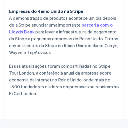
English
Nova Zelândia
Empresas do Reino Unido na Stripe
English
Países Baixos
A demonstração de produtos acontece um dia depois
Nederlands
English
de a Stripe anunciar uma importante
parceria com o
Polônia
Lloyds Bank
para levar a infraestrutura de pagamento
English
da Stripe a pequenas empresas do Reino Unido. Outros
Portugal
novos clientes da Stripe no Reino Unido incluem Currys,
Português
English
Wayve e TripAdvisor.
RAE de Hong Kong, China
English
简体中文
Reino Unido
Essas atualizações foram compartilhadas no Stripe
English
Tour London, a conferência anual da empresa sobre
República Tcheca
economia da internet no Reino Unido, onde mais de
English
1.500 fundadores e líderes empresariais se reuniram no
Romênia
ExCel London.
English
Singapura
English
简体中文
Suécia
Svenska
English
Suíça