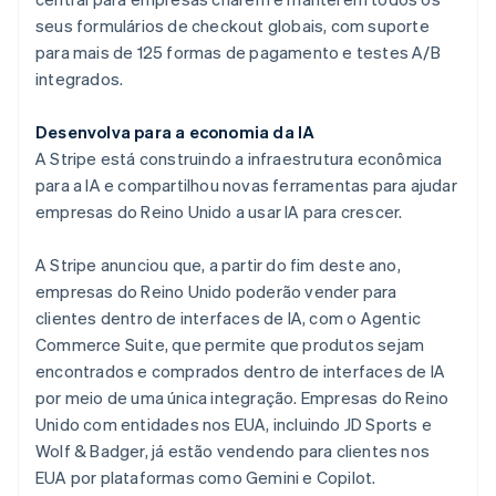
English
seus formulários de checkout globais, com suporte
Eslováquia
para mais de 125 formas de pagamento e testes A/B
English
Eslovênia
integrados.
English
Italiano
Espanha
Desenvolva para a economia da IA
Español
English
A Stripe está construindo a infraestrutura econômica
Estados Unidos
para a IA e compartilhou novas ferramentas para ajudar
English
Español
简体中文
Estônia
empresas do Reino Unido a usar IA para crescer.
English
Finlândia
A Stripe anunciou que, a partir do fim deste ano,
English
Svenska
empresas do Reino Unido poderão vender para
França
clientes dentro de interfaces de IA, com o Agentic
Français
English
Gibraltar
Commerce Suite, que permite que produtos sejam
English
encontrados e comprados dentro de interfaces de IA
Grécia
por meio de uma única integração. Empresas do Reino
English
Unido com entidades nos EUA, incluindo JD Sports e
Hungria
Wolf & Badger, já estão vendendo para clientes nos
English
Índia
EUA por plataformas como Gemini e Copilot.