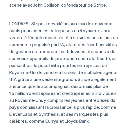
Commerce de détail
État des API
scène avec John Collison, cofondateur de Stripe.
Atlas
Constitution d'une entreprise
Climate
LONDRES : Stripe a dévoilé aujourd’hui de nouveaux
Élimination du carbone
Écosystème
outils pour aider les entreprises du Royaume-Uni à
Identity
Partenaires
vendre à l’échelle mondiale et à saisir les occasions du
Vérification de l'identité
Stripe App Marketplace
commerce propulsé par l’IA, allant des fonctionnalités
de gestion de trésorerie multidevises étendues à de
nouveaux appareils de protection contre la fraude, en
passant par la possibilité pour les entreprises du
Royaume-Uni de vendre à travers de multiples agents
Stripe Sessions 2026
Découvrez comment Stripe construit l’infrastructure écon
d’IA grâce à une seule intégration. Stripe a également
l’IA.
annoncé qu’elle accompagnait désormais plus de
Regarder
1,5 million d’entreprises et d’entrepreneurs individuels
au Royaume-Uni, y compris les jeunes entreprises du
pays connaissant la croissance la plus rapide, comme
ElevenLabs et Synthesia, et ses marques les plus
célèbres, comme Currys et Lloyds Bank.