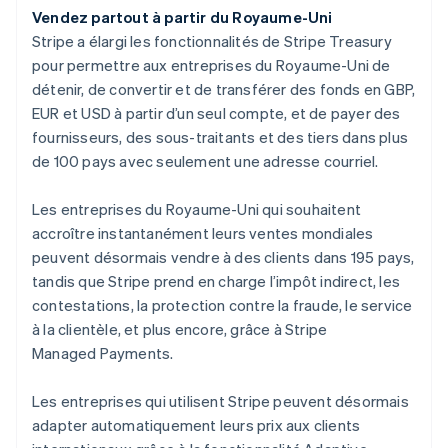
Vendez partout à partir du Royaume-Uni
Stripe a élargi les fonctionnalités de Stripe Treasury
pour permettre aux entreprises du Royaume-Uni de
détenir, de convertir et de transférer des fonds en GBP,
EUR et USD à partir d’un seul compte, et de payer des
fournisseurs, des sous-traitants et des tiers dans plus
de 100 pays avec seulement une adresse courriel.
Les entreprises du Royaume-Uni qui souhaitent
Allemagne
accroître instantanément leurs ventes mondiales
Deutsch
English
peuvent désormais vendre à des clients dans 195 pays,
Australie
tandis que Stripe prend en charge l’impôt indirect, les
English
contestations, la protection contre la fraude, le service
Autriche
à la clientèle, et plus encore, grâce à Stripe
Deutsch
English
Belgique
Managed Payments.
Nederlands
Français
Deutsch
English
Brésil
Les entreprises qui utilisent Stripe peuvent désormais
Português
English
adapter automatiquement leurs prix aux clients
Bulgarie