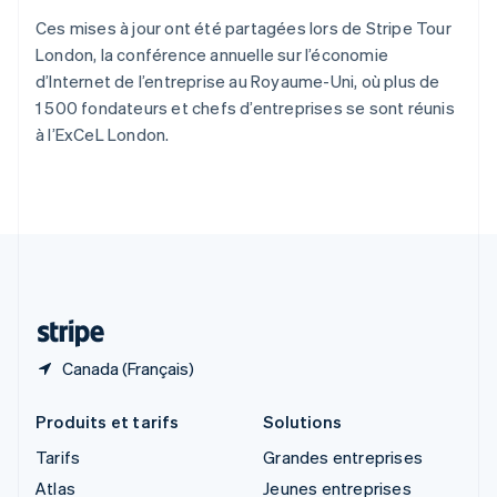
English
Royaume-Uni
Ces mises à jour ont été partagées lors de Stripe Tour
English
London, la conférence annuelle sur l’économie
Singapour
d’Internet de l’entreprise au Royaume-Uni, où plus de
English
简体中文
1 500 fondateurs et chefs d’entreprises se sont réunis
Slovaquie
à l’ExCeL London.
English
Slovénie
English
Italiano
Suède
Svenska
English
Suisse
Deutsch
Français
Italiano
English
Thaïlande
ไทย
English
Canada (Français)
Produits et tarifs
Solutions
Tarifs
Grandes entreprises
Atlas
Jeunes entreprises