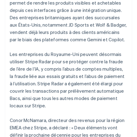
Français
English
permet de rendre les produits visibles et achetables
Gibraltar
depuis ces interfaces grâce à une intégration unique.
English
Des entreprises britanniques ayant des succursales
Grèce
aux États-Unis, notamment JD Sports et Wolf & Badger,
English
Hongrie
vendent déjà leurs produits à des clients américains
English
par le biais des plateformes comme Gemini et Copilot.
Inde
English
Les entreprises du Royaume-Uni peuvent désormais
Irlande
utiliser Stripe Radar pour se protéger contre la fraude
English
Italie
de l’ère de l’IA, y compris l’abus de comptes multiples,
Italiano
English
la fraude liée aux essais gratuits et l’abus de paiement
Japon
à l’utilisation. Stripe Radar a également été élargi pour
日本語
English
couvrir les transactions par prélèvement automatique
Lettonie
Bacs, ainsi que tous les autres modes de paiement
English
locaux sur Stripe.
Liechtenstein
Deutsch
English
Lituanie
Conor McNamara, directeur des revenus pour la région
English
EMEA chez Stripe, a déclaré : « Deux éléments vont
Luxembourg
définir la prochaine décennie pour les entreprises du