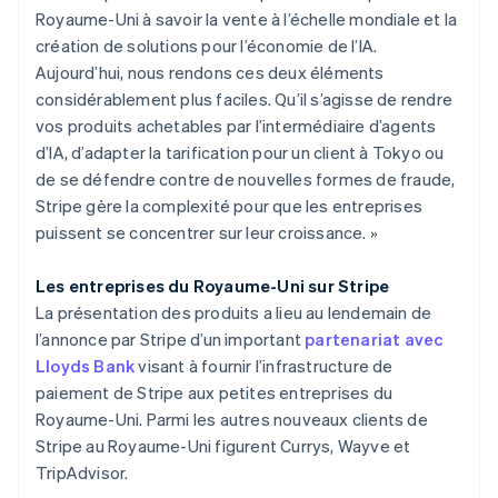
Français
Deutsch
English
Royaume-Uni à savoir la vente à l’échelle mondiale et la
Malaisie
création de solutions pour l’économie de l’IA.
English
简体中文
Malte
Aujourd’hui, nous rendons ces deux éléments
English
considérablement plus faciles. Qu’il s’agisse de rendre
Mexique
vos produits achetables par l’intermédiaire d’agents
Español
English
d’IA, d’adapter la tarification pour un client à Tokyo ou
Norvège
de se défendre contre de nouvelles formes de fraude,
English
Nouvelle-Zélande
Stripe gère la complexité pour que les entreprises
English
puissent se concentrer sur leur croissance. »
Pays-Bas
Nederlands
English
Les entreprises du Royaume-Uni sur Stripe
Pologne
La présentation des produits a lieu au lendemain de
English
Portugal
l’annonce par Stripe d’un important
partenariat avec
Português
English
Lloyds Bank
visant à fournir l’infrastructure de
RAS de Hong Kong, Chine
paiement de Stripe aux petites entreprises du
English
简体中文
Royaume-Uni. Parmi les autres nouveaux clients de
République tchèque
Stripe au Royaume-Uni figurent Currys, Wayve et
English
TripAdvisor.
Roumanie