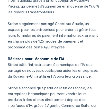
internationaux grâce à la fonctionnalité Adaptive
English
Canada
Pricing, qui permet d’augmenter en moyenne de 17,8 %
English
Français
les revenus transfrontaliers.
Chine continentale
简体中文
English
Stripe a également partagé Checkout Studio, un
Chypre
espace pour les entreprises pour créer et gérer tous
English
Croatie
leurs formulaires de paiement internationaux, prenant
English
Italiano
en charge plus de 125 modes de paiement et
Danemark
proposant des tests A/B intégrés.
English
Émirats arabes unis
Bâtissez pour l’économie de l’IA
English
Stripe bâtit l’infrastructure économique de l’IA et a
Espagne
partagé de nouveaux outils pour aider les entreprises
Español
English
Estonie
du Royaume-Uni à utiliser l’IA pour leur croissance.
English
États-Unis
Stripe a annoncé qu’à partir de la fin de l’année, les
English
Español
简体中文
entreprises britanniques pourront vendre leurs
Finlande
produits à des clients directement depuis des
English
Svenska
France
interfaces d’IA, grâce à Agentic Commerce Suite, qui