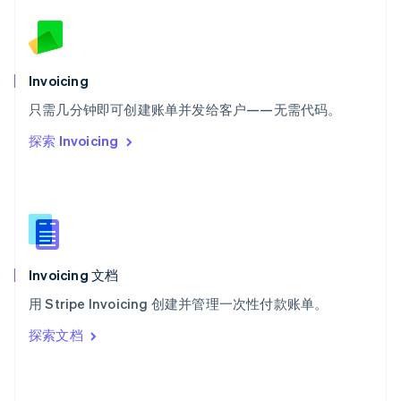
English
斯洛文尼亚
English
Italiano
泰国
Invoicing
ไทย
English
希腊
只需几分钟即可创建账单并发给客户——无需代码。
English
探索 Invoicing
西班牙
Español
English
新加坡
English
简体中文
新西兰
English
匈牙利
English
Invoicing 文档
意大利
用 Stripe Invoicing 创建并管理一次性付款账单。
Italiano
English
印度
探索文档
English
英国
English
直布罗陀