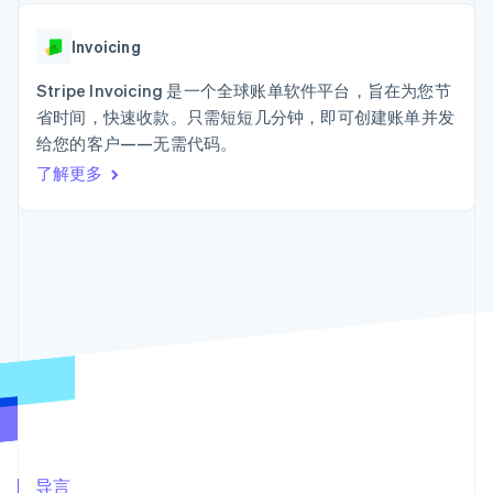
接入 125+ 种支
加密货币
Stripe Sigma
产品路线图
SaaS
付方式
自定义报告
购买
Sessions 年度大会
Terminal
Data Pipeline
Invoicing
招聘
线下支付
数据同步
资讯中心
Authorization
资源
Stripe Invoicing 是一个全球账单软件平台，旨在为您节
Stripe Press
Boost
按行业
省时间，快速收款。只需短短几分钟，即可创建账单并发
支付成功率优
应用集成
给您的客户——无需代码。
化
AI 企业
代码示例
Link
创作者经济
开发者博客
了解更多
联系
加速结账
游戏
API 状态
Financial
酒店、旅游与休闲
联系销售
Connections
保险
成为合作伙伴
关联金融账户
媒体与娱乐
数据
非营利组织
专业服务
公共部门
零售
更多
Product roadmap
了解未来规划
生态系统
Radar
合作伙伴
欺诈防范
Stripe App Marketplace
导言
Atlas