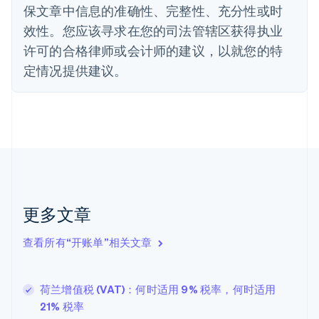
保文章中信息的准确性、完整性、充分性或时
Deutsch
English
法国
效性。您应该寻求在您的司法管辖区获得执业
Français
English
许可的合格律师或会计师的建议，以就您的特
芬兰
定情况提供建议。
English
Svenska
荷兰
Nederlands
English
加拿大
English
Français
捷克
English
克罗地亚
English
Italiano
拉脱维亚
更多文章
English
立陶宛
查看所有“开账单”相关文章
English
列支敦士登
Deutsch
English
卢森堡
荷兰增值税 (VAT)：何时适用 9% 税率，何时适用
Français
Deutsch
English
21% 税率
罗马尼亚