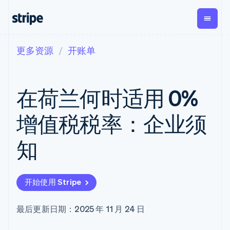
更多资源
开账单
按企业阶段
文档
学习
支付
营收
资金管理
平台
易市
大型企业
Stripe 文档
博客
Payments
Billing
Treasury
初创企业
API 参考文档
客户案例
在荷兰何时适用 0%
在线支付
经常性收入
Con
库与 SDK
指南
企业财务
Managed
Metronome
Stripe Apps
Payments
按用量计费
Global
平台
增值税税率：企业须
备案商家解决
Payouts
Subscriptions
Capi
按应用场景
方案
平
支持
向第三方
订阅管理
Payment links
客户
知
指南
智能体商务
打款
Invoicing
Trea
加密货币
获取支持
无代码支付
一次性或定期
Capital
平
电子商务
接受线上付款
托管支持方案
企业融资
Checkout
账单
嵌入
嵌入式金融
实施预置结账流程
专业服务
预构建支付界
Crypto
Tax
融服
开始使用 Stripe
财务自动化
构建平台或交易市场
钱包、稳
面
销售税和增值
Iss
全球化企业
管理订阅
定币发行
Elements
税自动化
实体
应用内支付
提供按用量计费
灵活的 UI 组件
和发卡基
Crypto
Revenue
虚拟
最后更新日期：2025 年 11 月 24 日
交易市场
发行稳定币支持的支付卡
Onramp
Payment
Recognition
础设施
公司
资金管理
通过智能体配置和管理服
可嵌入的
methods
会计自动化
平台
务