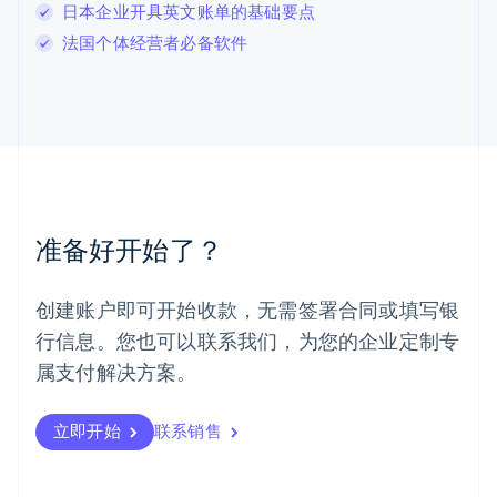
日本企业开具英文账单的基础要点
English
马尔他
法国个体经营者必备软件
English
马来西亚
English
简体中文
美国
English
Español
简体中文
墨西哥
Español
English
挪威
准备好开始了？
English
葡萄牙
Português
English
创建账户即可开始收款，无需签署合同或填写银
日本
行信息。您也可以联系我们，为您的企业定制专
日本語
English
瑞典
属支付解决方案。
Svenska
English
瑞士
Deutsch
Français
Italiano
English
立即开始
联系销售
塞浦路斯
English
斯洛伐克