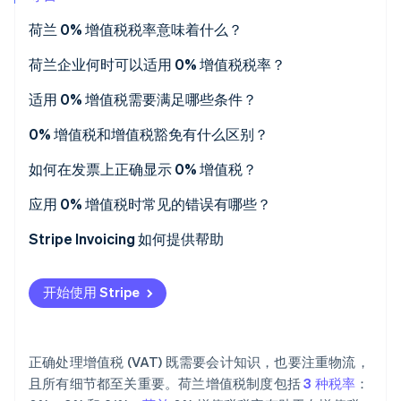
初创企业注册
荷兰 0% 增值税税率意味着什么？
Climate
碳移除
荷兰企业何时可以适用 0% 增值税税率？
Identity
对欧盟以外地区的出口
适用 0% 增值税需要满足哪些条件？
在线身份验证
欧盟内部供应
运输证明
0% 增值税和增值税豁免有什么区别？
国际运输及相关服务
买方验证
如何在发票上正确显示 0% 增值税？
与出口或海关流程相关的货物供应
正确的发票和报告
应用 0% 增值税时常见的错误有哪些？
Stripe Sessions 2026
了解 Stripe 如何为 AI 构建经济基础设施。
与对外贸易相关的特定服务
记录保留
出口证明缺失或不足
Stripe Invoicing 如何提供帮助
立即观看
未核查或无效的增值税税号
开始使用 Stripe
发票错误或信息不一致
忽略欧盟销售清单申报
正确处理增值税 (VAT) 既需要会计知识，也要注重物流，
且所有细节都至关重要。荷兰增值税制度包括
3 种税率
：