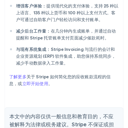
增强客户体验：
提供现代化的支付体验，支持 25 种以
阿联酋
上语言、135 种以上货币和 100 种以上支付方式。客
English
户可通过自助客户门户轻松访问和支付账单。
爱尔兰
English
减少后台工作量：
在几分钟内生成账单，并通过自动
爱沙尼亚
提醒和 Stripe 托管账单支付页面减少催款耗时。
English
奥地利
与现有系统集成：
Stripe Invoicing 与流行的会计和
Deutsch
English
企业资源规划 (ERP) 软件集成，助您保持系统同步，
澳大利亚
减少手动数据录入工作量。
English
巴西
Português
English
了解更多
关于 Stripe 如何简化您的应收账款流程的信
保加利亚
息，或
立即开始使用
。
English
比利时
Nederlands
Français
Deutsch
English
波兰
English
丹麦
本文中的内容仅供一般信息和教育目的，不应
English
被解释为法律或税务建议。Stripe 不保证或担
德国