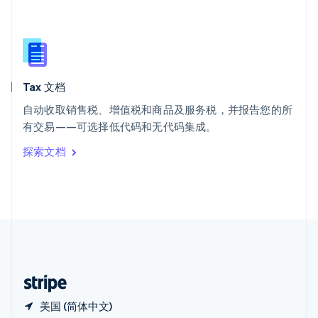
西班牙
Español
English
新加坡
English
简体中文
新西兰
English
Tax 文档
匈牙利
English
自动收取销售税、增值税和商品及服务税，并报告您的所
意大利
有交易——可选择低代码和无代码集成。
Italiano
English
印度
探索文档
English
英国
English
直布罗陀
English
中国内地
简体中文
English
中国香港特别行政区
English
简体中文
美国 (简体中文)