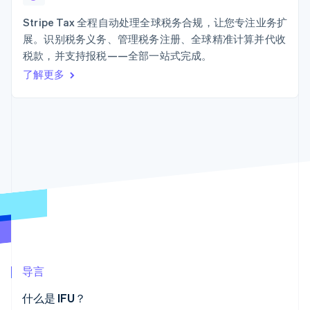
接入 125+ 种支
加密货币
Stripe Sigma
产品路线图
SaaS
付方式
自定义报告
购买
Sessions 年度大会
Stripe Tax 全程自动处理全球税务合规，让您专注业务扩
Terminal
Data Pipeline
招聘
展。识别税务义务、管理税务注册、全球精准计算并代收
线下支付
数据同步
资讯中心
Authorization
资源
税款，并支持报税——全部一站式完成。
Stripe Press
Boost
按行业
了解更多
支付成功率优
应用集成
化
AI 企业
代码示例
Link
创作者经济
开发者博客
联系
加速结账
游戏
API 状态
Financial
酒店、旅游与休闲
联系销售
Connections
保险
成为合作伙伴
关联金融账户
媒体与娱乐
数据
非营利组织
专业服务
公共部门
零售
更多
Product roadmap
了解未来规划
生态系统
导言
Radar
合作伙伴
欺诈防范
什么是 IFU？
Stripe App Marketplace
Atlas