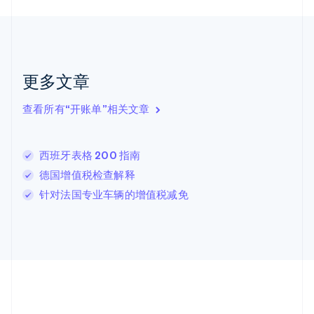
加拿大
English
Français
捷克
English
克罗地亚
English
Italiano
更多文章
拉脱维亚
English
查看所有“开账单”相关文章
立陶宛
English
列支敦士登
西班牙表格 200 指南
Deutsch
English
卢森堡
德国增值税检查解释
Français
Deutsch
English
针对法国专业车辆的增值税减免
罗马尼亚
English
马尔他
English
马来西亚
English
简体中文
美国
English
Español
简体中文