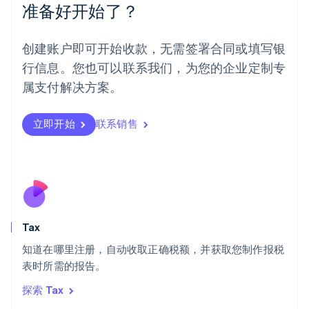
墨西哥
准备好开始了？
Español
English
挪威
English
创建账户即可开始收款，无需签署合同或填写银
葡萄牙
行信息。您也可以联系我们，为您的企业定制专
Português
English
日本
属支付解决方案。
日本語
English
瑞典
立即开始
联系销售
Svenska
English
瑞士
Deutsch
Français
Italiano
English
塞浦路斯
English
斯洛伐克
English
斯洛文尼亚
Tax
English
Italiano
知道在哪里注册，自动收取正确税额，并获取您制作报税
泰国
ไทย
English
表时所需的报告。
希腊
探索 Tax
English