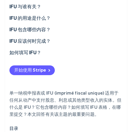
初创企业注册
IFU 与谁有关？
Climate
IFU 的用途是什么？
碳移除
Identity
IFU 包含哪些内容？
在线身份验证
表 n°2561
IFU 应该何时完成？
表 n°2561（二）
如何填写 IFU？
表 n°2561（三）
Stripe Sessions 2026
开始使用 Stripe
了解 Stripe 如何为 AI 构建经济基础设施。
表 n°2561（四）
立即观看
单一纳税申报表或 IFU (imprimé fiscal unique) 适用于
任何从动产中支付股息、利息或其他类型收入的实体。但
什么是 IFU？它包含哪些内容？如何填写 IFU 表格，在哪
里提交？本文回答有关该主题的最重要问题。
目录