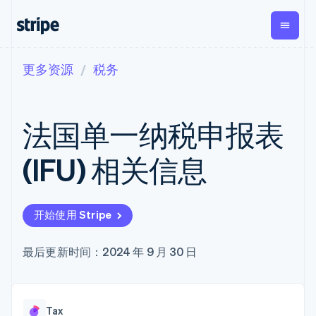
更多资源
税务
按企业阶段
文档
学习
支付
营收
资金管理
平台
易市
大型企业
Stripe 文档
博客
Payments
Billing
Treasury
初创企业
API 参考文档
客户案例
法国单一纳税申报表
在线支付
经常性收入
Con
库与 SDK
指南
企业财务
Managed
Metronome
Stripe Apps
Payments
按用量计费
Global
平台
(IFU) 相关信息
备案商家解决
Payouts
Subscriptions
Capi
按应用场景
方案
平
支持
向第三方
订阅管理
Payment links
客户
指南
智能体商务
打款
Invoicing
Trea
加密货币
获取支持
无代码支付
一次性或定期
Capital
开始使用 Stripe
平
电子商务
接受线上付款
托管支持方案
企业融资
Checkout
账单
嵌入
嵌入式金融
实施预置结账流程
专业服务
预构建支付界
Crypto
Tax
融服
财务自动化
构建平台或交易市场
最后更新时间：2024 年 9 月 30 日
钱包、稳
面
销售税和增值
Iss
全球化企业
管理订阅
定币发行
Elements
税自动化
实体
应用内支付
提供按用量计费
灵活的 UI 组件
和发卡基
Crypto
Revenue
虚拟
交易市场
发行稳定币支持的支付卡
Onramp
Payment
Recognition
础设施
公司
资金管理
通过智能体配置和管理服
可嵌入的
methods
会计自动化
Tax
平台
务