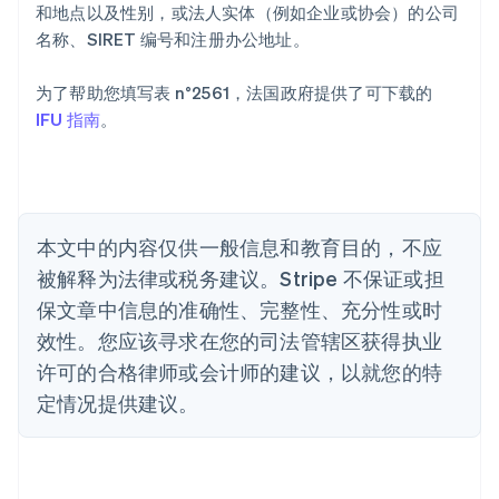
奥地利
和地点以及性别，或法人实体（例如企业或协会）的公司
Deutsch
English
名称、SIRET 编号和注册办公地址。
澳大利亚
English
巴西
为了帮助您填写表 n°2561，法国政府提供了可下载的
Português
English
IFU 指南
。
保加利亚
English
比利时
Nederlands
Français
Deutsch
English
波兰
本文中的内容仅供一般信息和教育目的，不应
English
丹麦
被解释为法律或税务建议。Stripe 不保证或担
English
保文章中信息的准确性、完整性、充分性或时
德国
效性。您应该寻求在您的司法管辖区获得执业
Deutsch
English
法国
许可的合格律师或会计师的建议，以就您的特
Français
English
定情况提供建议。
芬兰
English
Svenska
荷兰
Nederlands
English