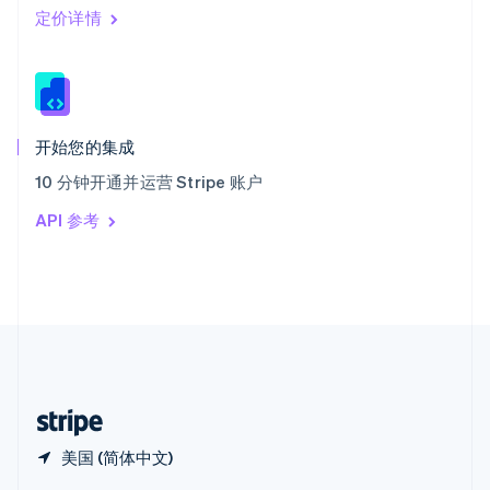
Español
English
定价详情
新加坡
English
简体中文
新西兰
English
匈牙利
English
开始您的集成
意大利
10 分钟开通并运营 Stripe 账户
Italiano
English
印度
API 参考
English
英国
English
直布罗陀
English
中国内地
简体中文
English
中国香港特别行政区
English
简体中文
美国 (简体中文)