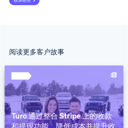
Deutsch
English
澳大利亚
English
巴西
Português
English
保加利亚
English
比利时
Nederlands
Français
Deutsch
English
阅读更多客户故事
波兰
English
丹麦
English
德国
Deutsch
English
法国
Français
English
芬兰
English
Svenska
Turo 通过整合 Stripe 上的收款
荷兰
Nederlands
English
和提现功能，降低成本并提升收
加拿大