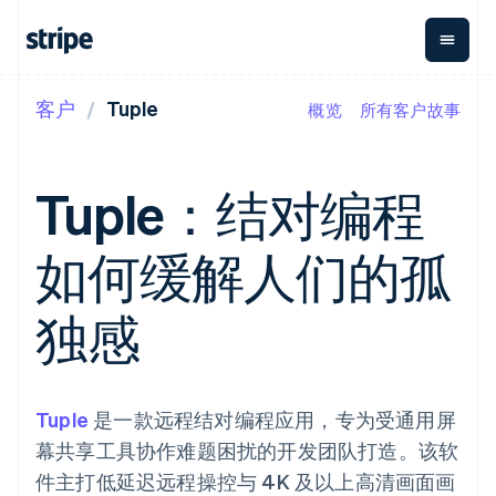
客户
Tuple
概览
所有客户故事
按企业阶段
文档
学习
支付
营收
资金管理
平台
易市
大型企业
Stripe 文档
博客
Payments
Billing
Treasury
初创企业
API 参考文档
客户案例
Tuple：结对编程
在线支付
经常性收入
Con
库与 SDK
指南
企业财务
Managed
Metronome
Stripe Apps
Payments
按用量计费
Global
平台
如何缓解人们的孤
备案商家解决
Payouts
Subscriptions
Capi
按应用场景
方案
平
支持
向第三方
订阅管理
Payment links
客户
指南
智能体商务
独感
打款
Invoicing
Trea
加密货币
获取支持
无代码支付
一次性或定期
Capital
平
电子商务
接受线上付款
托管支持方案
企业融资
Checkout
账单
嵌入
嵌入式金融
实施预置结账流程
专业服务
预构建支付界
Crypto
Tax
融服
财务自动化
构建平台或交易市场
钱包、稳
面
销售税和增值
Iss
全球化企业
管理订阅
Tuple
是一款远程结对编程应用，专为受通用屏
定币发行
Elements
税自动化
实体
应用内支付
提供按用量计费
灵活的 UI 组件
和发卡基
Crypto
Revenue
虚拟
幕共享工具协作难题困扰的开发团队打造。该软
交易市场
发行稳定币支持的支付卡
Onramp
支付方式
Recognition
础设施
公司
资金管理
通过智能体配置和管理服
可嵌入的
件主打低延迟远程操控与 4K 及以上高清画面画
Access to
会计自动化
平台
务