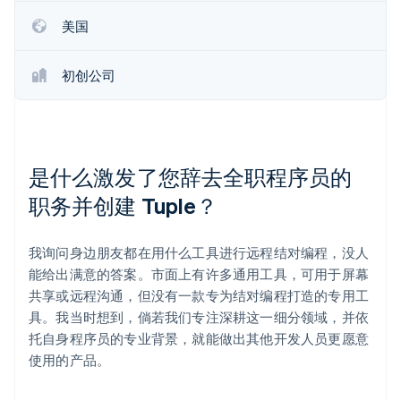
Climate
美国
碳移除
Identity
初创公司
在线身份验证
是什么激发了您辞去全职程序员的
Stripe Sessions 2026
职务并创建 Tuple？
了解 Stripe 如何为 AI 构建经济基础设施。
立即观看
我询问身边朋友都在用什么工具进行远程结对编程，没人
能给出满意的答案。市面上有许多通用工具，可用于屏幕
共享或远程沟通，但没有一款专为结对编程打造的专用工
具。我当时想到，倘若我们专注深耕这一细分领域，并依
托自身程序员的专业背景，就能做出其他开发人员更愿意
使用的产品。