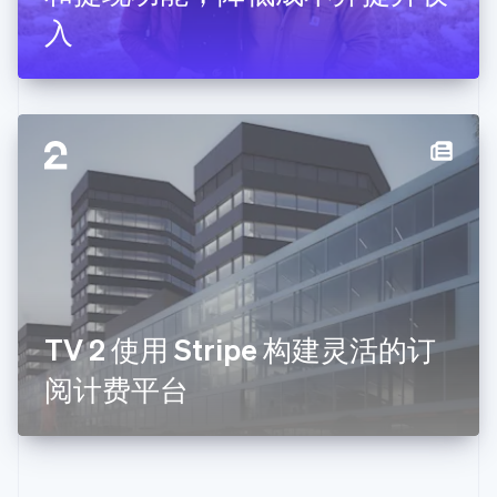
English
Français
入
捷克
English
克罗地亚
English
Italiano
拉脱维亚
English
立陶宛
English
列支敦士登
Deutsch
English
卢森堡
Français
Deutsch
English
罗马尼亚
English
TV 2 使用 Stripe 构建灵活的订
马尔他
English
阅计费平台
马来西亚
English
简体中文
美国
English
Español
简体中文
墨西哥