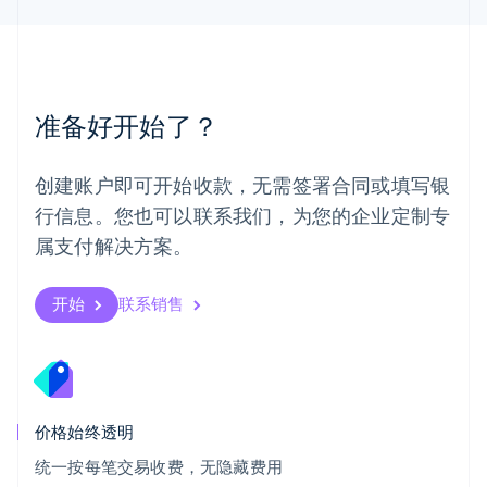
Español
English
挪威
English
葡萄牙
Português
English
准备好开始了？
日本
日本語
English
瑞典
创建账户即可开始收款，无需签署合同或填写银
Svenska
English
瑞士
行信息。您也可以联系我们，为您的企业定制专
Deutsch
Français
Italiano
English
属支付解决方案。
塞浦路斯
English
斯洛伐克
开始
联系销售
English
斯洛文尼亚
English
Italiano
泰国
ไทย
English
希腊
价格始终透明
English
统一按每笔交易收费，无隐藏费用
西班牙