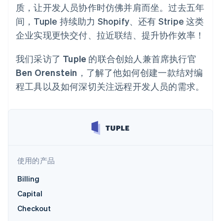
加密货币
125+
Stripe Sigma
产品路线图
质，让开发人员协作时仿佛并肩而坐。过去五年
SaaS
自定义报告
购买
Terminal
Sessions 年度大会
间，Tuple 持续助力 Shopify、还有 Stripe 这类
线下支付
Data Pipeline
招聘
数据同步
Authorization
资讯中心
企业实现更快交付、拉近联结、提升协作效率！
Boost
资源
Stripe Press
支付成功率优
按行业
化
我们采访了 Tuple 的联合创始人兼首席执行官
应用集成
Link
AI 企业
代码示例
Ben Orenstein，了解了他如何创建一款结对编
加速结账
创作者经济
开发者博客
联系
Financial
程工具以及如何深切关注远程开发人员的需求。
游戏
API 状态
Connections
酒店、旅游与休闲
联系销售
关联金融账户
保险
成为合作伙伴
数据
媒体与娱乐
非营利组织
专业服务
公共部门
零售
更多
使用的产品
Product roadmap
了解未来规划
Billing
生态系统
Radar
Capital
欺诈防范
合作伙伴
Checkout
Atlas
Stripe App Marketplace
初创企业注册