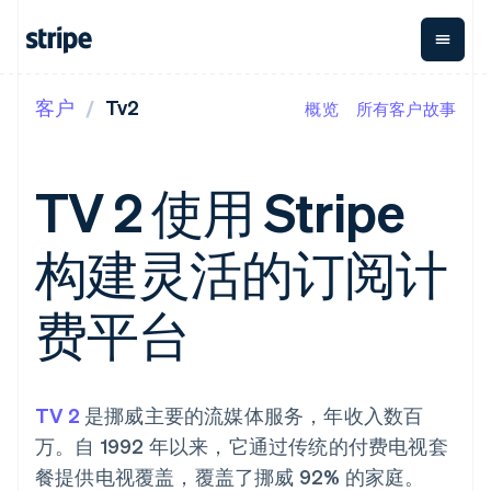
客户
Tv2
概览
所有客户故事
按企业阶段
文档
学习
支付
营收
资金管理
平台
易市
大型企业
Stripe 文档
博客
Payments
Billing
Treasury
初创企业
API 参考文档
客户案例
TV 2 使用 Stripe
在线支付
经常性收入
Con
库与 SDK
指南
企业财务
Managed
Metronome
Stripe Apps
Payments
按用量计费
Global
平台
构建灵活的订阅计
备案商家解决
Payouts
Subscriptions
Capi
按应用场景
方案
平
支持
向第三方
订阅管理
Payment links
客户
指南
智能体商务
费平台
打款
Invoicing
Trea
加密货币
获取支持
无代码支付
一次性或定期
Capital
平
电子商务
接受线上付款
托管支持方案
企业融资
Checkout
账单
嵌入
嵌入式金融
实施预置结账流程
专业服务
预构建支付界
Crypto
Tax
融服
财务自动化
构建平台或交易市场
钱包、稳
面
销售税和增值
Iss
全球化企业
管理订阅
TV 2
是挪威主要的流媒体服务，年收入数百
定币发行
Elements
税自动化
实体
应用内支付
提供按用量计费
灵活的 UI 组件
和发卡基
Crypto
Revenue
虚拟
万。自 1992 年以来，它通过传统的付费电视套
交易市场
发行稳定币支持的支付卡
Onramp
支付方式
Recognition
础设施
公司
资金管理
通过智能体配置和管理服
可嵌入的
餐提供电视覆盖，覆盖了挪威 92% 的家庭。
支持 125 种以
会计自动化
平台
务