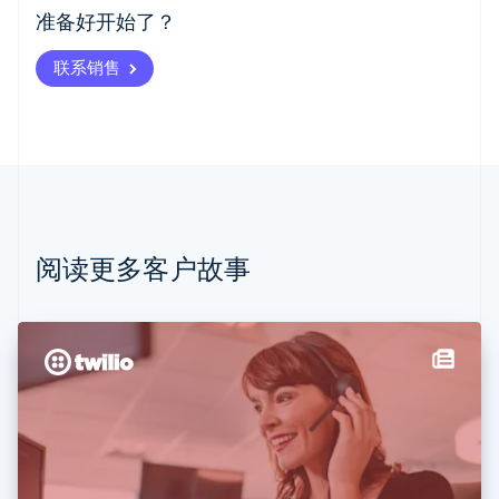
爱沙尼亚
准备好开始了？
English
奥地利
联系销售
Deutsch
English
澳大利亚
English
巴西
Português
English
保加利亚
English
比利时
Nederlands
Français
Deutsch
English
阅读更多客户故事
波兰
English
丹麦
English
德国
Deutsch
English
法国
Français
English
芬兰
English
Svenska