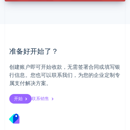
美国
English
Español
简体中文
墨西哥
Español
English
挪威
English
葡萄牙
Português
English
准备好开始了？
日本
日本語
English
瑞典
创建账户即可开始收款，无需签署合同或填写银
Svenska
English
瑞士
行信息。您也可以联系我们，为您的企业定制专
Deutsch
Français
Italiano
English
属支付解决方案。
塞浦路斯
English
斯洛伐克
开始
联系销售
English
斯洛文尼亚
English
Italiano
泰国
ไทย
English