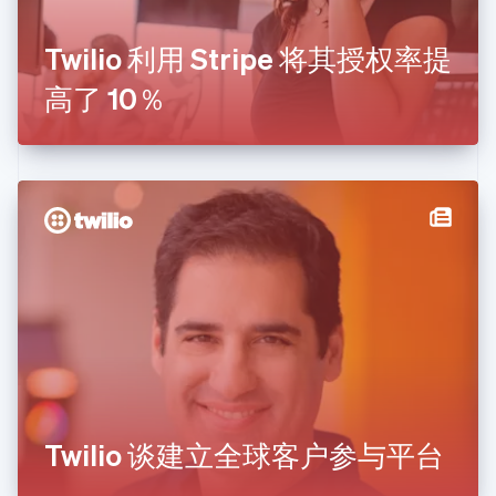
荷兰
Nederlands
English
Twilio 利用 Stripe 将其授权率提
加拿大
English
Français
高了 10％
捷克
English
克罗地亚
English
Italiano
拉脱维亚
English
立陶宛
English
列支敦士登
Deutsch
English
卢森堡
Français
Deutsch
English
罗马尼亚
English
马尔他
English
Twilio 谈建立全球客户参与平台
马来西亚
English
简体中文