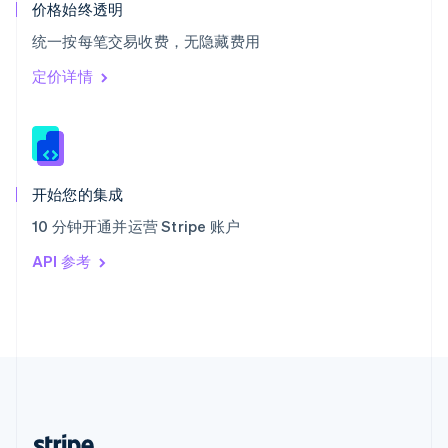
希腊
价格始终透明
English
统一按每笔交易收费，无隐藏费用
西班牙
Español
English
定价详情
新加坡
English
简体中文
新西兰
English
匈牙利
English
开始您的集成
意大利
10 分钟开通并运营 Stripe 账户
Italiano
English
印度
API 参考
English
英国
English
直布罗陀
English
中国内地
简体中文
English
中国香港特别行政区
English
简体中文