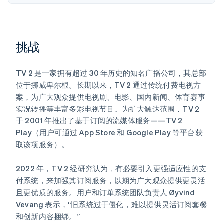
Climate
碳移除
Identity
挑战
在线身份验证
TV 2 是一家拥有超过 30 年历史的知名广播公司，其总部
位于挪威卑尔根。长期以来，TV 2 通过传统付费电视方
案，为广大观众提供电视剧、电影、国内新闻、体育赛事
Stripe Sessions 2026
实况转播等丰富多彩电视节目。为扩大触达范围，TV 2
了解 Stripe 如何为 AI 构建经济基础设施。
于 2001 年推出了基于订阅的流媒体服务——TV 2
立即观看
Play（用户可通过 App Store 和 Google Play 等平台获
取该项服务）。
2022 年，TV 2 经研究认为，有必要引入更强适应性的支
付系统，来加强其订阅服务，以期为广大观众提供更灵活
且更优质的服务。用户和订单系统团队负责人 Øyvind
Vevang 表示，“旧系统过于僵化，难以提供灵活订阅套餐
和创新内容捆绑。”