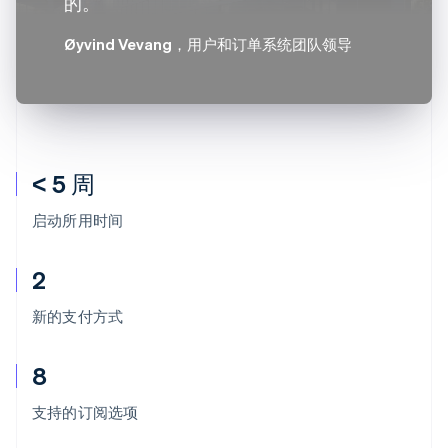
的。
Øyvind Vevang
，用户和订单系统团队领导
< 5 周
启动所用时间
2
新的支付方式
8
阿联酋
English
支持的订阅选项
爱尔兰
English