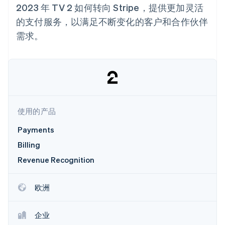
加密货币
上
Stripe Sigma
产品路线图
2023 年 TV 2 如何转向 Stripe，提供更加灵活
SaaS
自定义报告
购买
Terminal
Sessions 年度大会
的支付服务，以满足不断变化的客户和合作伙伴
线下支付
Data Pipeline
招聘
数据同步
Authorization
资讯中心
需求。
Boost
资源
Stripe Press
支付成功率优
按行业
化
应用集成
Link
AI 企业
代码示例
加速结账
创作者经济
开发者博客
联系
Financial
游戏
API 状态
Connections
酒店、旅游与休闲
联系销售
关联金融账户
保险
成为合作伙伴
使用的产品
数据
媒体与娱乐
非营利组织
Payments
专业服务
公共部门
Billing
零售
更多
Revenue Recognition
Product roadmap
了解未来规划
欧洲
生态系统
Radar
欺诈防范
合作伙伴
Atlas
企业
Stripe App Marketplace
初创企业注册