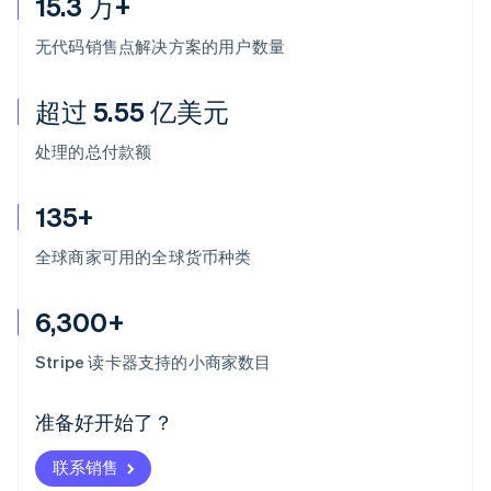
15.3 万+
无代码销售点解决方案的用户数量
超过 5.55 亿美元
处理的总付款额
135+
全球商家可用的全球货币种类
6,300+
阿联酋
English
Stripe 读卡器支持的小商家数目
爱尔兰
English
爱沙尼亚
准备好开始了？
English
奥地利
联系销售
Deutsch
English