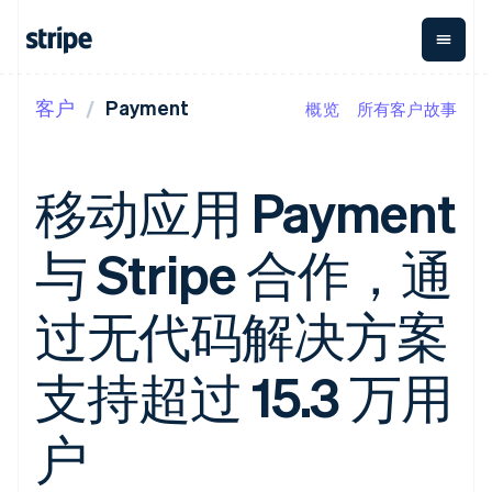
客户
Payment
概览
所有客户故事
按企业阶段
文档
学习
支付
营收
资金管理
平台
易市
大型企业
Stripe 文档
博客
Payments
Billing
Treasury
初创企业
API 参考文档
客户案例
移动应用 Payment
在线支付
经常性收入
Con
库与 SDK
指南
企业财务
Managed
Metronome
Stripe Apps
Payments
按用量计费
Global
平台
与 Stripe 合作，通
备案商家解决
Payouts
Subscriptions
Capi
按应用场景
方案
平
支持
向第三方
订阅管理
Payment links
客户
指南
智能体商务
过无代码解决方案
打款
Invoicing
Trea
加密货币
获取支持
无代码支付
一次性或定期
Capital
平
电子商务
接受线上付款
托管支持方案
企业融资
Checkout
账单
嵌入
嵌入式金融
实施预置结账流程
专业服务
支持超过 15.3 万用
预构建支付界
Crypto
Tax
融服
财务自动化
构建平台或交易市场
钱包、稳
面
销售税和增值
Iss
全球化企业
管理订阅
定币发行
Elements
税自动化
实体
应用内支付
提供按用量计费
户
灵活的 UI 组件
和发卡基
Crypto
Revenue
虚拟
交易市场
发行稳定币支持的支付卡
Onramp
Payment
Recognition
础设施
公司
资金管理
通过智能体配置和管理服
可嵌入的
methods
会计自动化
平台
务