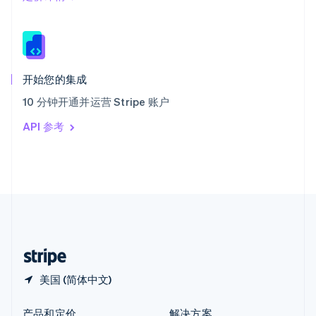
新加坡
English
简体中文
新西兰
English
匈牙利
English
开始您的集成
意大利
10 分钟开通并运营 Stripe 账户
Italiano
English
印度
API 参考
English
英国
English
直布罗陀
English
中国内地
简体中文
English
中国香港特别行政区
English
简体中文
美国 (简体中文)
产品和定价
解决方案