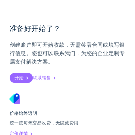
挪威
English
葡萄牙
Português
English
准备好开始了？
日本
日本語
English
瑞典
创建账户即可开始收款，无需签署合同或填写银
Svenska
English
瑞士
行信息。您也可以联系我们，为您的企业定制专
Deutsch
Français
Italiano
English
属支付解决方案。
塞浦路斯
English
斯洛伐克
开始
联系销售
English
斯洛文尼亚
English
Italiano
泰国
ไทย
English
希腊
价格始终透明
English
统一按每笔交易收费，无隐藏费用
西班牙
Español
English
定价详情