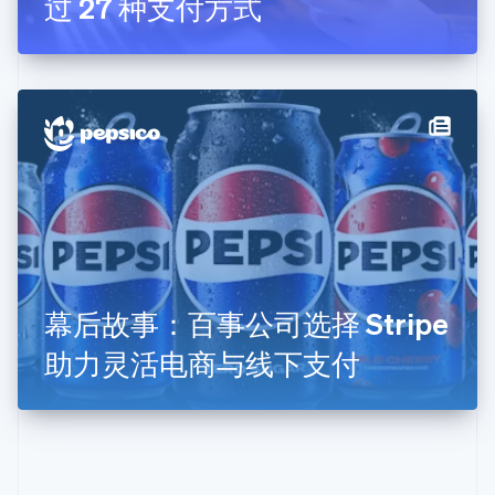
过 27 种支付方式
捷克
English
克罗地亚
English
Italiano
拉脱维亚
English
立陶宛
English
列支敦士登
Deutsch
English
卢森堡
Français
Deutsch
English
罗马尼亚
English
幕后故事：百事公司选择 Stripe
马尔他
English
助力灵活电商与线下支付
马来西亚
English
简体中文
美国
English
Español
简体中文
墨西哥
Español
English