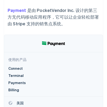
接入 125+ 种支
加密货币
Stripe Sigma
产品路线图
SaaS
付方式
自定义报告
购买
Sessions 年度大会
Payment
Terminal
是由 PocketVendor Inc. 设计的第三
Data Pipeline
招聘
线下支付
数据同步
资讯中心
方无代码移动应用程序，它可以让企业轻松部署
Authorization
资源
Stripe Press
Boost
由 Stripe 支持的销售点系统。
按行业
支付成功率优
应用集成
化
AI 企业
代码示例
Link
创作者经济
开发者博客
联系
加速结账
游戏
API 状态
Financial
酒店、旅游与休闲
联系销售
Connections
保险
成为合作伙伴
关联金融账户
媒体与娱乐
数据
非营利组织
使用的产品
专业服务
公共部门
Connect
零售
Terminal
更多
Payments
Product roadmap
了解未来规划
生态系统
Billing
Radar
合作伙伴
欺诈防范
美国
Stripe App Marketplace
Atlas