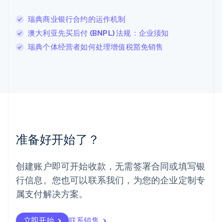
Deutsch
English
卢森堡
瑞典商业银行合约的运作机制
Français
Deutsch
English
澳大利亚先买后付 (BNPL) 法规：企业须知
罗马尼亚
瑞典个体经营者如何处理增值税豁免销售
English
马尔他
English
马来西亚
English
简体中文
美国
English
Español
简体中文
墨西哥
Español
English
准备好开始了？
挪威
English
葡萄牙
创建账户即可开始收款，无需签署合同或填写银
Português
English
行信息。您也可以联系我们，为您的企业定制专
日本
日本語
English
属支付解决方案。
瑞典
Svenska
English
瑞士
立即开始
联系销售