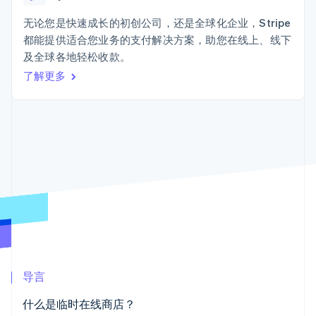
125+
Stripe Sigma
产品路线图
SaaS
自定义报告
Terminal
Sessions 年度大会
无论您是快速成长的初创公司，还是全球化企业，Stripe
线下支付
Data Pipeline
招聘
都能提供适合您业务的支付解决方案，助您在线上、线下
数据同步
Authorization
资源
新闻编辑室
Boost
及全球各地轻松收款。
Stripe Press
支付成功率优
按行业
应用程序集成
了解更多
化
代码示例
Link
AI 企业
开发者博客
加速结账
创作者经济
API 状态
联系
游戏
酒店、旅游与休闲
联系销售
保险
成为合作伙伴
媒体与娱乐
更多
非营利组织
Product roadmap
专业服务
了解未来规划
公共部门
零售
Radar
欺诈防范
Atlas
初创企业注册
生态系统
导言
Climate
合作伙伴
碳移除
什么是临时在线商店？
Stripe App Marketplace