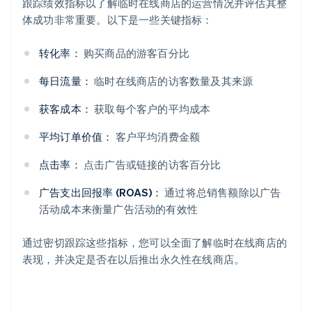
跟踪绩效指标以了解临时在线商店的运营情况并评估其整
体成功非常重要。以下是一些关键指标：
转化率：
购买商品的游客百分比
每日流量：
临时在线商店的访客数量及其来源
阿联酋
English
获客成本：
获取每个客户的平均成本
爱尔兰
English
平均订单价值：
客户平均消费金额
爱沙尼亚
English
点击率：
点击广告或链接的访客百分比
奥地利
Deutsch
English
广告支出回报率 (ROAS)：
通过将总销售额除以广告
澳大利亚
活动成本来衡量广告活动的有效性
English
巴西
Português
English
通过密切跟踪这些指标，您可以全面了解临时在线商店的
保加利亚
表现，并决定是否在以后推出永久性在线商店。
English
比利时
Nederlands
Français
Deutsch
English
波兰