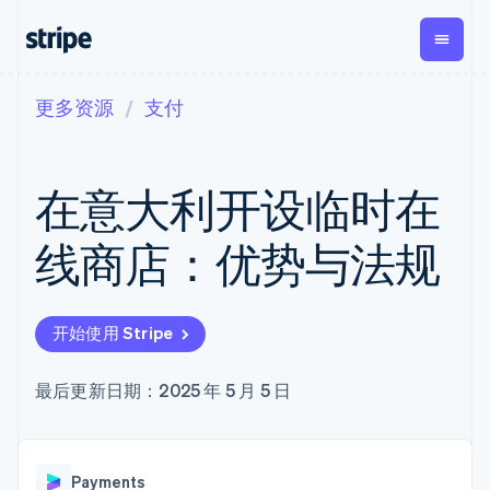
更多资源
支付
按企业阶段
文档
学习
支付
营收
资金管
平台
理
易市
大型企业
Stripe 文档
博客
Payments
Billing
初创企业
API 参考文档
客户案例
在意大利开设临时在
在线支付
经常性收入
Global
Conn
库与 SDK
指南
Managed
Metronome
Payouts
Stripe Apps
Payments
按用量计费
平台
线商店：优势与法规
备案商家解决
Subscriptions
向第三
按应用场景
方案
方打款
支持
订阅管理
Payment links
Crypto
指南
智能体商务
Invoicing
钱包、
加密货币
获取支持
无代码支付
一次性或定期
开始使用 Stripe
稳定币
电子商务
接受线上付款
管理支持方案
Checkout
账单
发行和
嵌入式金融
实施预建结账流程
专业服务
预构建支付界
Tax
发卡基
财务自动化
构建平台或交易市场
最后更新日期：2025 年 5 月 5 日
面
销售税和增值
础设施
全球化企业
管理订阅
Elements
税自动化
应用内支付
提供按用量计费
灵活的 UI 组件
Revenue
交易市场
发行稳定币支持的支付卡
支付方式
Recognition
公司
资金管理
使用代理预配和管理服务
Access to
会计自动化
Payments
平台