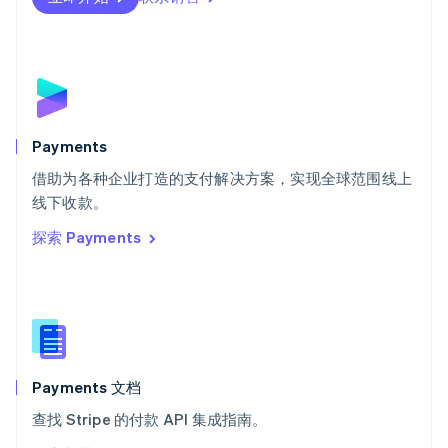
Deutsch
Français
Italiano
English
塞浦路斯
English
斯洛伐克
English
斯洛文尼亚
English
Italiano
Payments
泰国
ไทย
English
借助为各种企业打造的支付解决方案，实现全球范围线上
希腊
线下收款。
English
探索 Payments
西班牙
Español
English
新加坡
English
简体中文
新西兰
English
匈牙利
English
Payments 文档
意大利
查找 Stripe 的付款 API 集成指南。
Italiano
English
印度