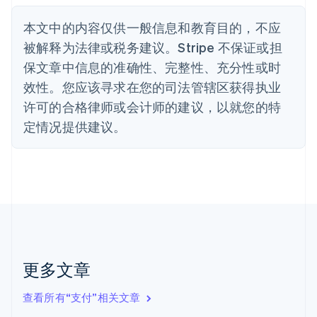
English
丹麦
本文中的内容仅供一般信息和教育目的，不应
English
被解释为法律或税务建议。Stripe 不保证或担
德国
保文章中信息的准确性、完整性、充分性或时
Deutsch
English
法国
效性。您应该寻求在您的司法管辖区获得执业
Français
English
许可的合格律师或会计师的建议，以就您的特
芬兰
定情况提供建议。
English
Svenska
荷兰
Nederlands
English
加拿大
English
Français
捷克
English
克罗地亚
English
Italiano
拉脱维亚
更多文章
English
立陶宛
查看所有“支付”相关文章
English
列支敦士登