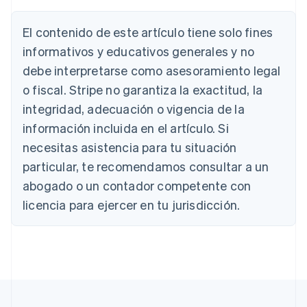
Deutsch
English
Australia
El contenido de este artículo tiene solo fines
English
informativos y educativos generales y no
Austria
debe interpretarse como asesoramiento legal
Deutsch
English
Bélgica
o fiscal. Stripe no garantiza la exactitud, la
Nederlands
Français
Deutsch
English
integridad, adecuación o vigencia de la
Brasil
Português
English
información incluida en el artículo. Si
Bulgaria
necesitas asistencia para tu situación
English
Canadá
particular, te recomendamos consultar a un
English
Français
abogado o un contador competente con
China continental
licencia para ejercer en tu jurisdicción.
简体中文
English
Chipre
English
Croacia
English
Italiano
Dinamarca
English
Emiratos Árabes Unidos