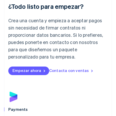
English
¿Todo listo para empezar?
Irlanda
English
Crea una cuenta y empieza a aceptar pagos
Italia
Italiano
English
sin necesidad de firmar contratos ni
Japón
proporcionar datos bancarios. Si lo prefieres,
日本語
English
Letonia
puedes ponerte en contacto con nosotros
English
para que diseñemos un paquete
Liechtenstein
personalizado para tu empresa.
Deutsch
English
Lituania
English
Empezar ahora
Contacta con ventas
Luxemburgo
Français
Deutsch
English
Malasia
English
简体中文
Malta
English
México
Español
English
Payments
Noruega