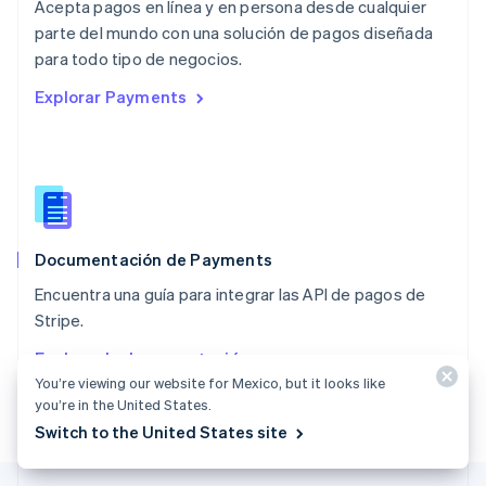
Acepta pagos en línea y en persona desde cualquier
English
parte del mundo con una solución de pagos diseñada
Nueva Zelandia
English
para todo tipo de negocios.
Países Bajos
Explorar Payments
Nederlands
English
Polonia
English
Portugal
Português
English
RAE de Hong Kong, China
English
简体中文
Documentación de Payments
Reino Unido
English
Encuentra una guía para integrar las API de pagos de
República Checa
Stripe.
English
Rumania
Explorar la documentación
English
You’re viewing our website for Mexico, but it looks like
Singapur
you’re in the United States.
English
简体中文
Switch to the United States site
Suecia
Svenska
English
Suiza