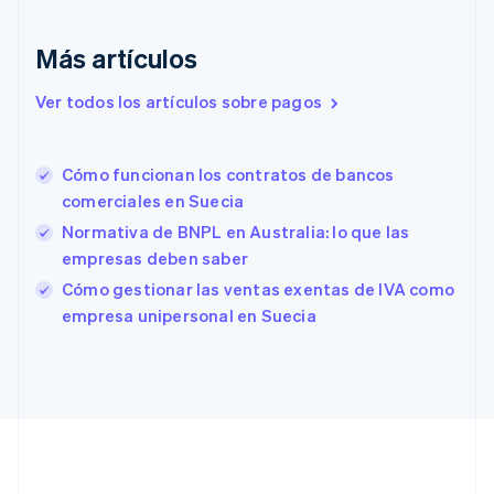
English
Eslovaquia
Más artículos
English
Eslovenia
Ver todos los artículos sobre pagos
English
Italiano
España
Español
English
Cómo funcionan los contratos de bancos
Estados Unidos
English
Español
简体中文
comerciales en Suecia
Estonia
Normativa de BNPL en Australia: lo que las
English
empresas deben saber
Finlandia
English
Svenska
Cómo gestionar las ventas exentas de IVA como
Francia
empresa unipersonal en Suecia
Français
English
Gibraltar
English
Grecia
English
Hungría
English
India