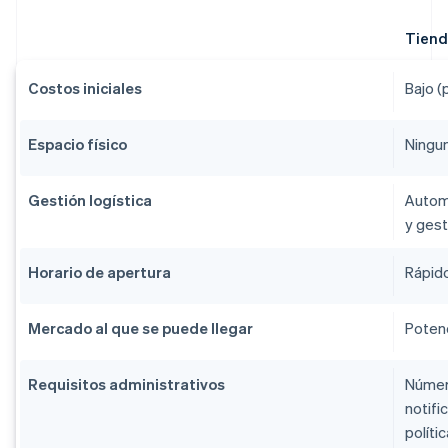
Tiend
Costos iniciales
Bajo (
Espacio físico
Ningu
Gestión logística
Automa
y gest
Horario de apertura
Rápido
Mercado al que se puede llegar
Potenc
Requisitos administrativos
Número
notifi
políti