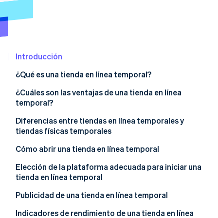
Ecosistema
Sesiones de Stripe 2026
Socios
Descubre cómo Stripe construye la infraestructura económi
Introducción
Stripe App Marketplace
Mirar ahora
¿Qué es una tienda en línea temporal?
¿Cuáles son las ventajas de una tienda en línea
temporal?
Diferencias entre tiendas en línea temporales y
tiendas físicas temporales
Cómo abrir una tienda en línea temporal
Normativa para tiendas en línea temporales en Italia
Elección de la plataforma adecuada para iniciar una
tienda en línea temporal
¿Cómo se abre una tienda en línea temporal sin un
número de IVA?
Publicidad de una tienda en línea temporal
¿Cuándo es obligatorio obtener un número de IVA?
Indicadores de rendimiento de una tienda en línea