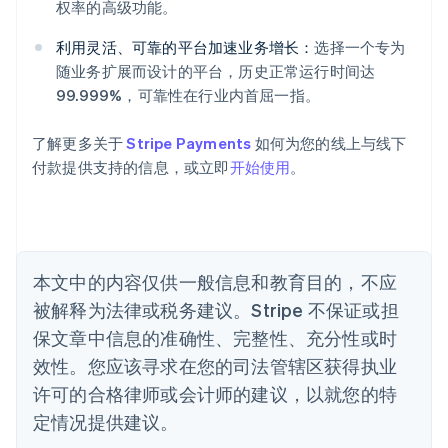
English
权率的高级功能。
爱沙尼亚
English
利用灵活、可靠的平台加速业务增长：
选择一个专为
奥地利
随业务扩展而设计的平台，历史正常运行时间达
Deutsch
English
99.999%，可靠性在行业内首屈一指。
澳大利亚
English
巴西
了解更多关于
Stripe Payments
如何为您的线上与线下
Português
English
付款提供支持的信息，或立即
开始使用
。
保加利亚
English
比利时
Nederlands
Français
Deutsch
English
波兰
本文中的内容仅供一般信息和教育目的，不应
English
丹麦
被解释为法律或税务建议。Stripe 不保证或担
English
保文章中信息的准确性、完整性、充分性或时
德国
效性。您应该寻求在您的司法管辖区获得执业
Deutsch
English
法国
许可的合格律师或会计师的建议，以就您的特
Français
English
定情况提供建议。
芬兰