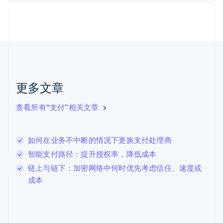
English
Svenska
荷兰
Nederlands
English
加拿大
English
Français
捷克
English
克罗地亚
English
Italiano
更多文章
拉脱维亚
English
查看所有“支付”相关文章
立陶宛
English
列支敦士登
如何在业务不中断的情况下更换支付处理商
Deutsch
English
卢森堡
智能支付路径：提升授权率，降低成本
Français
Deutsch
English
链上与链下：加密网络中何时优先考虑信任、速度或
罗马尼亚
成本
English
马尔他
English
马来西亚
English
简体中文