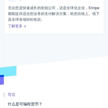
上
Stripe Sigma
产品路线图
SaaS
自定义报告
Terminal
Sessions 年度大会
无论您是快速成长的初创公司，还是全球化企业，Stripe
线下支付
Data Pipeline
招聘
都能提供适合您业务的支付解决方案，助您在线上、线下
数据同步
Authorization
资讯中心
Boost
资源
及全球各地轻松收款。
Stripe Press
支付成功率优
按行业
了解更多
化
应用集成
Link
AI 企业
代码示例
加速结账
创作者经济
开发者博客
联系
游戏
API 状态
酒店、旅游与休闲
联系销售
保险
成为合作伙伴
媒体与娱乐
更多
非营利组织
Product roadmap
专业服务
了解未来规划
公共部门
零售
Radar
欺诈防范
Atlas
初创企业注册
生态系统
导言
Climate
合作伙伴
碳移除
什么是可编程货币？
Stripe App Marketplace