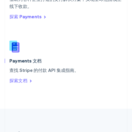
希腊
线下收款。
English
探索 Payments
西班牙
Español
English
新加坡
English
简体中文
新西兰
English
匈牙利
English
Payments 文档
意大利
查找 Stripe 的付款 API 集成指南。
Italiano
English
印度
探索文档
English
英国
English
直布罗陀
English
中国内地
简体中文
English
中国香港特别行政区
English
简体中文