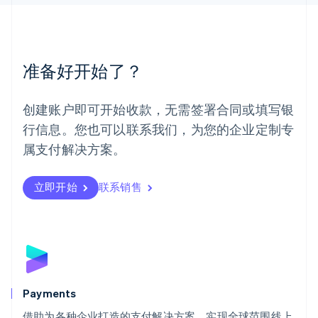
美国
English
Español
简体中文
墨西哥
Español
English
准备好开始了？
挪威
English
葡萄牙
创建账户即可开始收款，无需签署合同或填写银
Português
English
行信息。您也可以联系我们，为您的企业定制专
日本
日本語
English
属支付解决方案。
瑞典
Svenska
English
瑞士
立即开始
联系销售
Deutsch
Français
Italiano
English
塞浦路斯
English
斯洛伐克
English
斯洛文尼亚
English
Italiano
Payments
泰国
ไทย
English
借助为各种企业打造的支付解决方案，实现全球范围线上