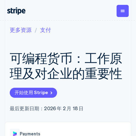
更多资源
支付
按企业阶段
文档
学习
支付
营收
资金管
平台
理
易市
大型企业
Stripe 文档
博客
Payments
Billing
初创企业
API 参考文档
客户案例
可编程货币：工作原
在线支付
经常性收入
Global
Conn
库与 SDK
指南
Managed
Metronome
Payouts
Stripe Apps
Payments
按用量计费
平台
理及对企业的重要性
备案商家解决
Subscriptions
向第三
按应用场景
方案
方打款
支持
订阅管理
Payment links
Crypto
指南
智能体商务
Invoicing
钱包、
加密货币
获取支持
无代码支付
一次性或定期
开始使用 Stripe
稳定币
电子商务
接受线上付款
托管支持方案
Checkout
账单
发行和
嵌入式金融
实施预置结账流程
专业服务
预构建支付界
Tax
发卡基
财务自动化
构建平台或交易市场
最后更新日期：2026 年 2 月 18 日
面
销售税和增值
础设施
全球化企业
管理订阅
Elements
税自动化
应用内支付
提供按用量计费
灵活的 UI 组件
Revenue
交易市场
发行稳定币支持的支付卡
支付方式
Recognition
公司
资金管理
通过智能体配置和管理服
支持 125 种以
会计自动化
Payments
平台
务