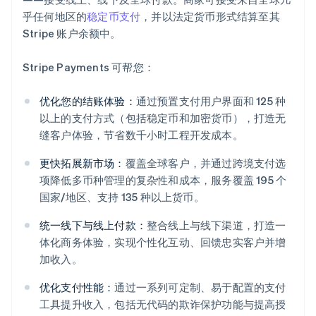
乎任何地区的
稳定币支付
，并以法定货币形式结算至其
Stripe 账户余额中。
Stripe Payments 可帮您：
优化您的结账体验：
通过预置支付用户界面和 125 种
以上的支付方式（包括稳定币和加密货币），打造无
缝客户体验，节省数千小时工程开发成本。
更快拓展新市场：
覆盖全球客户，并通过跨境支付选
项降低多币种管理的复杂性和成本，服务覆盖 195 个
国家/地区、支持 135 种以上货币。
统一线下与线上付款：
整合线上与线下渠道，打造一
体化商务体验，实现个性化互动、回馈忠实客户并增
加收入。
阿联酋
优化支付性能：
通过一系列可定制、易于配置的支付
English
爱尔兰
工具提升收入，包括无代码的欺诈保护功能与提高授