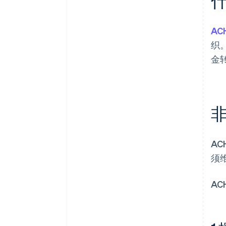
什
AC
织
金
A
须
A