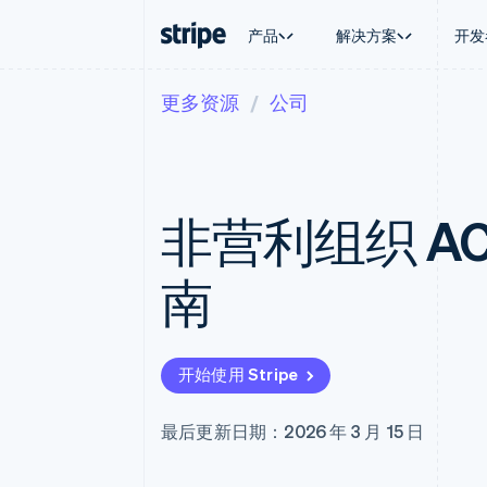
产品
解决方案
开发
更多资源
公司
按企业阶段
文档
学习
按应用场
支持
支付
营收
大型企业
Stripe 文档
博客
智能体
获取支
Payments
Billing
初创企业
API 参考文档
客户案例
加密货
托管支
在线支付
经常性收入
库与 SDK
指南
电子商
专业服
Managed Payments
Metronome
Stripe Apps
非营利组织 A
嵌入式
备案商家解决方案
按用量计费
财务自
Payment links
Subscriptions
全球化
无代码支付
订阅管理
应用内
南
Checkout
Invoicing
交易市
预构建支付界面
一次性或定期账单
资金管
Elements
Tax
平台
灵活的 UI 组件
销售税和增值税自动
SaaS
Payment methods
Revenue Recogniti
开始使用 Stripe
接入 125+ 种支付方式
会计自动化
Terminal
Stripe Sigma
线下支付
自定义报告
最后更新日期：2026 年 3 月 15 日
Authorization Boost
Data Pipeline
支付成功率优化
数据同步
Link