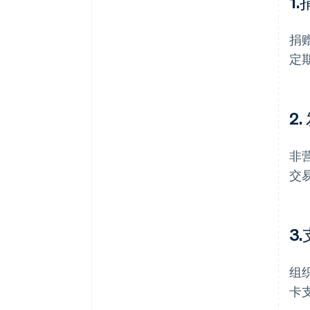
1
捐
定
2
非
交
3
组
卡