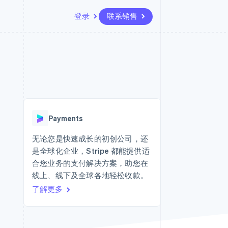
登录
联系销售
资源
生态系统
联系
场
更多
应用集成
合作伙伴
联系销售
Product roadmap
代码示例
Stripe App Marketplace
成为合作伙伴
了解未来规划
开发者博客
API 状态
Radar
欺诈防范
Payments
Atlas
初创企业注册
无论您是快速成长的初创公司，还
是全球化企业，Stripe 都能提供适
Climate
碳移除
合您业务的支付解决方案，助您在
线上、线下及全球各地轻松收款。
了解更多