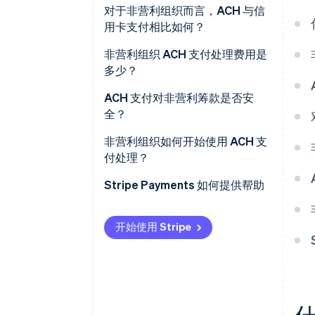
交易成本低
对于非营利组织而言，ACH 与信
3.支付引向 ACH 网络
用卡支付相比如何？
捐赠者终身价值高
4.资金被借记
非营利组织 ACH 支付处理费用是
现金流更优、管理成本低
多少？
5.资金结算与对账
筹款增长时提供扩展性
ACH 支付对非营利筹款是否安
全？
非营利组织如何开始使用 ACH 支
付处理？
Stripe Payments 如何提供帮助
开始使用 Stripe