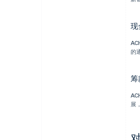
现
A
的
筹
A
展