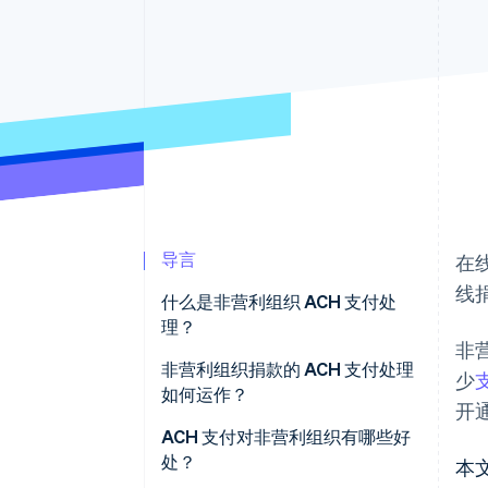
加速结账
导言
在
线
什么是非营利组织 ACH 支付处
理？
非
非营利组织捐款的 ACH 支付处理
少
如何运作？
开
1.捐赠者授权支付
ACH 支付对非营利组织有哪些好
处？
本
2. 发起支付