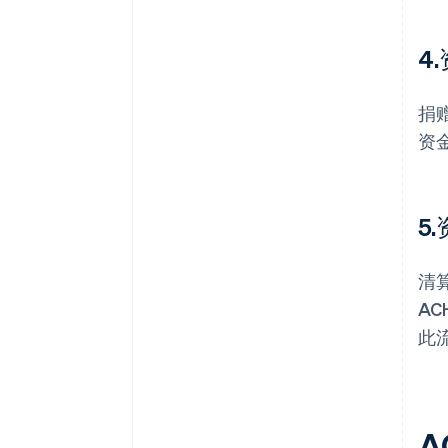
4
捐
资
5
清
A
此