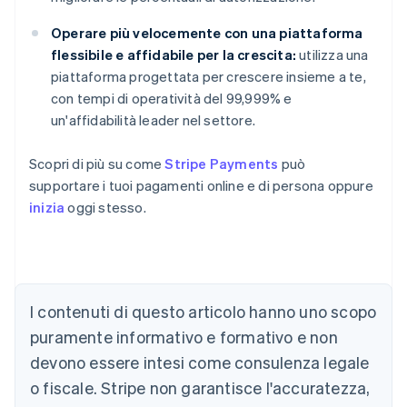
Operare più velocemente con una piattaforma
flessibile e affidabile per la crescita:
utilizza una
piattaforma progettata per crescere insieme a te,
con tempi di operatività del 99,999% e
un'affidabilità leader nel settore.
Scopri di più su come
Stripe Payments
può
supportare i tuoi pagamenti online e di persona oppure
inizia
oggi stesso.
Australia
English
Austria
Deutsch
English
I contenuti di questo articolo hanno uno scopo
Belgio
puramente informativo e formativo e non
Nederlands
Français
Deutsch
English
Brasile
devono essere intesi come consulenza legale
Português
English
o fiscale. Stripe non garantisce l'accuratezza,
Bulgaria