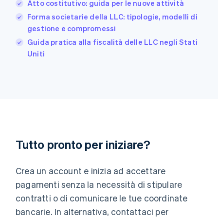
日本語
English
Atto costitutivo: guida per le nuove attività
Gibilterra
Forma societarie della LLC: tipologie, modelli di
English
gestione e compromessi
Grecia
English
Guida pratica alla fiscalità delle LLC negli Stati
India
Uniti
English
Irlanda
English
Italia
Italiano
English
Lettonia
English
Liechtenstein
Deutsch
English
Tutto pronto per iniziare?
Lituania
English
Crea un account e inizia ad accettare
Lussemburgo
Français
Deutsch
English
pagamenti senza la necessità di stipulare
Malaysia
contratti o di comunicare le tue coordinate
English
简体中文
Malta
bancarie. In alternativa, contattaci per