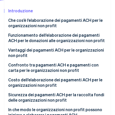
Scopri cosa ti aspetta
Introduzione
Radar
Ecosistema
Prevenzione delle frodi
Che cos’è l’elaborazione dei pagamenti ACH per le
Partner
Atlas
organizzazioni non profit
Stripe App Marketplace
Costituzione di start-up
Funzionamento dell’elaborazione dei pagamenti
Climate
ACH per le donazioni alle organizzazioni non profit
Rimozione del carbonio
Identity
1. Il donatore autorizza il pagamento
Vantaggi dei pagamenti ACH per le organizzazioni
Verifica online dell'identità
non profit
2. Il pagamento viene disposto
Bassi costi di transazione
Confronto tra pagamenti ACH e pagamenti con
3. Il pagamento viene instradato nel circuito ACH
carta per le organizzazioni non profit
Elevato valore dei donatori nel tempo
4. I fondi vengono addebitati
Costo dell’elaborazione dei pagamenti ACH per le
Stripe Sessions 2026
Miglior flusso di cassa e costi generali ridotti
organizzazioni non profit
5. I fondi vengono regolati e riconciliati
Scopri come Stripe sta costruendo l'infrastruttura economi
Guarda ora
Possibilità di crescita con l’espansione della
Sicurezza dei pagamenti ACH per la raccolta fondi
raccolta fondi
delle organizzazioni non profit
In che modo le organizzazioni non profit possono
iniziare a elaborare i pagamenti ACH