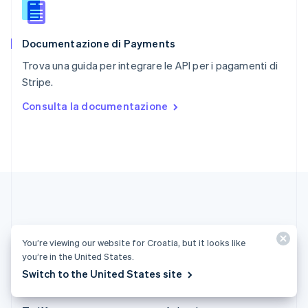
English
简体中文
Slovacchia
English
Documentazione di Payments
Slovenia
English
Italiano
Trova una guida per integrare le API per i pagamenti di
Spagna
Stripe.
Español
English
Stati Uniti
Consulta la documentazione
English
Español
简体中文
Svezia
Svenska
English
Svizzera
Deutsch
Français
Italiano
English
Thailandia
ไทย
English
Ungheria
English
You’re viewing our website for Croatia, but it looks like
Croazia (Italiano)
you’re in the United States.
Switch to the United States site
Prodotti e prezzi
Soluzioni