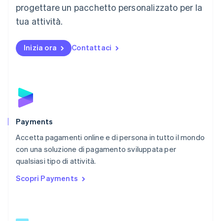
English
progettare un pacchetto personalizzato per la
Messico
tua attività.
Español
English
Norvegia
English
Inizia ora
Contattaci
Nuova Zelanda
English
Paesi Bassi
Nederlands
English
Polonia
English
Portogallo
Português
English
Payments
RAS di Hong Kong, Cina
Accetta pagamenti online e di persona in tutto il mondo
English
简体中文
con una soluzione di pagamento sviluppata per
Regno Unito
English
qualsiasi tipo di attività.
Repubblica Ceca
Scopri Payments
English
Romania
English
Singapore