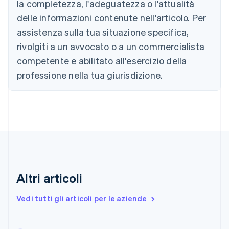
la completezza, l'adeguatezza o l'attualità
English
Canada
delle informazioni contenute nell'articolo. Per
English
Français
assistenza sulla tua situazione specifica,
Cina continentale
简体中文
English
rivolgiti a un avvocato o a un commercialista
Cipro
competente e abilitato all'esercizio della
English
Croazia
professione nella tua giurisdizione.
English
Italiano
Danimarca
English
Emirati Arabi Uniti
English
Estonia
English
Finlandia
English
Svenska
Altri articoli
Francia
Français
English
Vedi tutti gli articoli per le aziende
Germania
Deutsch
English
Giappone