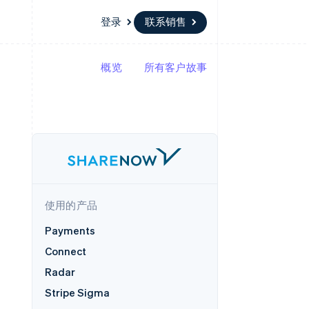
登录
联系销售
概览
所有客户故事
资源
生态系统
联系
场
更多
应用集成
合作伙伴
联系销售
Product roadmap
代码示例
Stripe App Marketplace
成为合作伙伴
了解未来规划
开发者博客
API 状态
Radar
欺诈防范
Atlas
初创企业注册
使用的产品
Climate
碳移除
Payments
Connect
Radar
Stripe Sigma