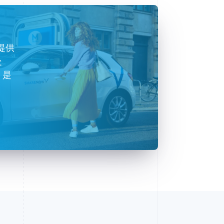
够提供
处
 是