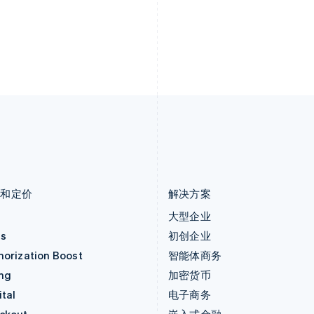
拉脱维亚
瑞典
English
Svenska
English
立陶宛
瑞士
English
Deutsch
Français
Italiano
Englis
列支敦士登
塞浦路斯
Deutsch
English
English
卢森堡
斯洛伐克
Français
Deutsch
English
English
罗马尼亚
斯洛文尼亚
English
English
Italiano
马尔他
泰国
English
ไทย
English
马来西亚
希腊
English
简体中文
English
品和定价
解决方案
价
大型企业
as
初创企业
horization Boost
智能体商务
ing
加密货币
tal
电子商务