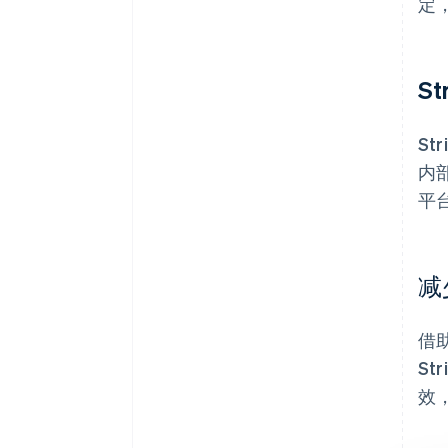
定
S
S
内
平
减
借
S
效，