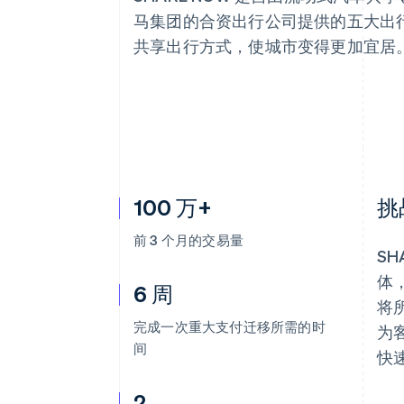
加速结账
马集团的合资出行公司提供的五大出
共享出行方式，使城市变得更加宜居
100 万+
挑
前 3 个月的交易量
SH
体，
6 周
将
完成一次重大支付迁移所需的时
为
间
快
2