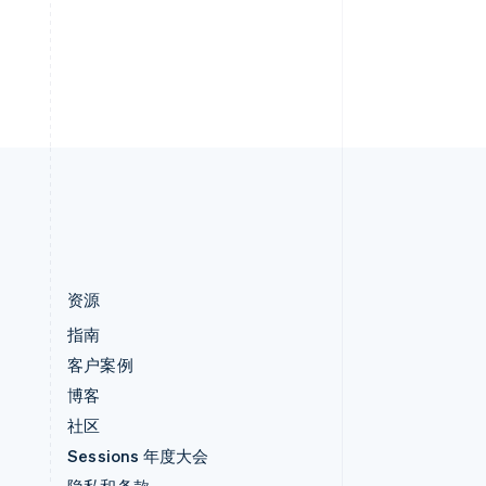
印度
English
英国
h
English
直布罗陀
English
中国内地
简体中文
English
中国香港特别行政区
English
简体中文
资源
指南
客户案例
博客
社区
Sessions 年度大会