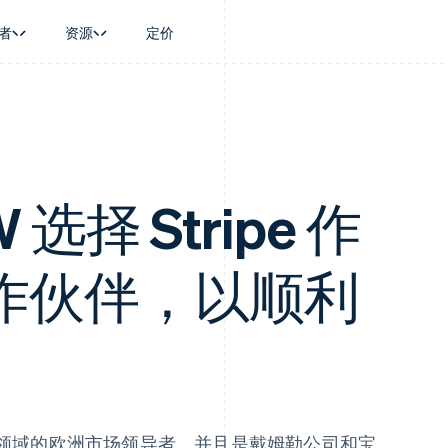
者
资源
定价
景
指南
按行业
公司
资金管理
平台和交易市
商务
持
接受线上付款
AI 企业
产品路线图
Global Payouts
Connect
币
持方案
实施预置结账流程
创作者经济
Sessions 年度大会
向第三方打款
平台支付
务
务
构建平台或交易市场
游戏
招聘
Crypto
金融
管理订阅
酒店、旅游与休闲
资讯中心
 选择 Stripe 作
钱包、稳定币发行和发卡基础设
动化
提供按用量计费
保险
Stripe Press
施
企业
发行稳定币支持的支付卡
媒体与娱乐
支付
通过智能体配置和管理服务
非营利组织
作伙伴，以顺利
场
专业服务
理
公共部门
零售
化
on
共享领域的欧洲市场领导者，并且是戴姆勒公司和宝