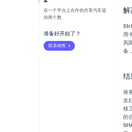
解
在一个平台上合作的共享汽车提
供商个数
S
准备好开始了？
用
风险
联系销售
备
结
将
友
移
的
SH