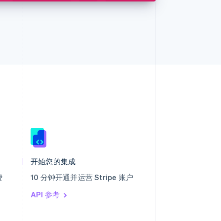
西班牙
Español
English
新加坡
English
简体中文
开始您的集成
新西兰
English
费
10 分钟开通并运营 Stripe 账户
匈牙利
English
API 参考
意大利
Italiano
English