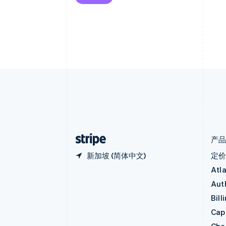
巴西
Português
English
保加利亚
English
比利时
Nederlands
Français
Deutsch
English
波兰
English
丹麦
English
德国
Deutsch
English
法国
Français
English
产
新加坡 (简体中文)
定
Atl
Aut
Bill
Capi