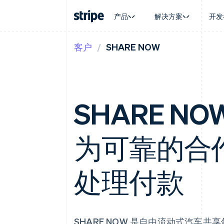
产品
解决方案
开发
客户
SHARE NOW
按企业阶段
文档
学习
按应用场
支持
支付
营收
大型企业
Stripe 文档
博客
智能体
获取支
Payments
Billing
初创企业
API 参考文档
客户案例
加密货
托管支
在线支付
经常性收入
库与 SDK
指南
电子商
专业服
Managed Payments
Metronome
Stripe Apps
嵌入式
SHARE NOW
备案商家解决方案
按用量计费
财务自
Payment links
Subscriptions
全球化
无代码支付
订阅管理
应用内
Checkout
Invoicing
为可靠的合
交易市
预构建支付界面
一次性或定期账单
资金管
Elements
Tax
平台
灵活的 UI 组件
销售税和增值税自动
SaaS
Payment methods
处理付款
Revenue Recogniti
接入 125+ 种支付方式
会计自动化
Terminal
Stripe Sigma
线下支付
自定义报告
Authorization Boost
Data Pipeline
支付成功率优化
数据同步
SHARE NOW 是自由流动式汽车
Link