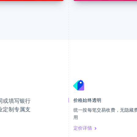
芬兰
美国
English
Svenska
English
Español
简体中文
荷兰
墨西哥
Nederlands
English
Español
English
同或填写银行
价格始终透明
加拿大
挪威
English
Français
English
业定制专属支
统一按每笔交易收费，无隐藏
捷克
葡萄牙
用
English
Português
English
克罗地亚
日本
定价详情
English
Italiano
日本語
English