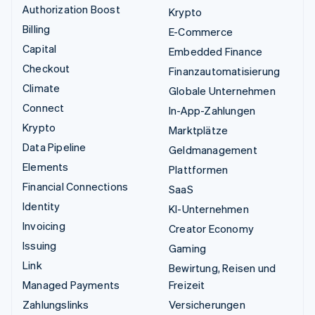
Authorization Boost
Krypto
Billing
E-Commerce
Capital
Embedded Finance
Checkout
Finanzautomatisierung
Climate
Globale Unternehmen
Connect
In-App-Zahlungen
Krypto
Marktplätze
Data Pipeline
Geldmanagement
Elements
Plattformen
Financial Connections
SaaS
Identity
KI-Unternehmen
Invoicing
Creator Economy
Issuing
Gaming
Link
Bewirtung, Reisen und
Managed Payments
Freizeit
Zahlungslinks
Versicherungen