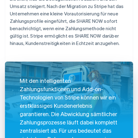
Umsatz steigert. Nach der Migration zu Stripe hat das
Unternehmen eine kleine Vorautorisierung für neue
Zahlungsprofile eingeführt, die SHARE NOW sofort
benachrichtigt, wenn eine Zahlungsmethode nicht
gültig ist. Stripe ermöglicht es SHARE NOW darüber
hinaus, Kundenstreitigkeiten in Echtzeit anzugehen.
Mit den intelligenten
Zahlungsfunktionen und Add-on-
Technologien von Stripe können wir ein
erstklassiges Kundenerlebnis
garantieren. Die Abwicklung sämtlicher
Zahlungsprozesse läuft dabei komplett
zentralisiert ab. Für uns bedeutet das