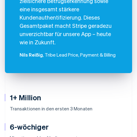
zielsichere Betrugserkennung sowie
eine insgesamt stärkere
Kundenauthentifizierung. Dieses
Gesamtpaket macht Stripe geradezu
unverzichtbar für unsere App – heute
wie in Zukunft.
Nils Reißig
, Tribe Lead Price, Payment & Billing
1+ Million
Transaktionen in den ersten 3 Monaten
6-wöchiger