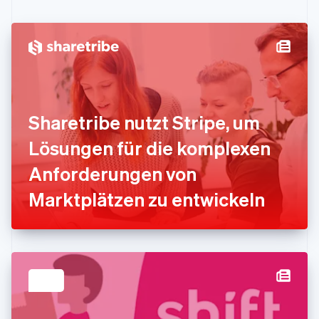
Festlandchina
简体中文
English
Finnland
English
Svenska
Frankreich
Français
English
Gibraltar
English
Sharetribe nutzt Stripe, um
Griechenland
English
Lösungen für die komplexen
Indien
Anforderungen von
English
Irland
Marktplätzen zu entwickeln
English
Italien
Italiano
English
Japan
日本語
English
Kanada
English
Français
Kroatien
English
Italiano