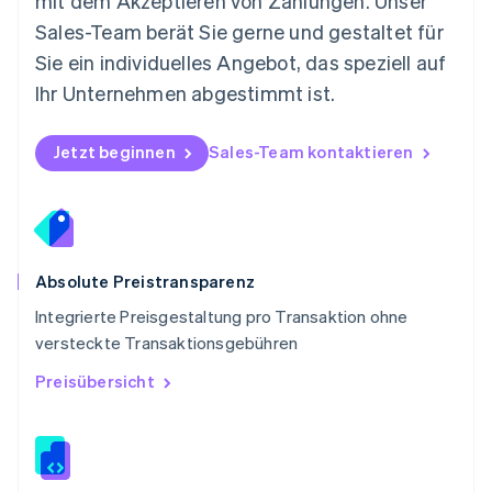
mit dem Akzeptieren von Zahlungen. Unser
Polen
Sales-Team berät Sie gerne und gestaltet für
English
Portugal
Sie ein individuelles Angebot, das speziell auf
Português
English
Ihr Unternehmen abgestimmt ist.
Rumänien
English
Schweden
Jetzt beginnen
Sales-Team kontaktieren
Svenska
English
Schweiz
Deutsch
Français
Italiano
English
Singapur
English
简体中文
Slowakei
Absolute Preistransparenz
English
Integrierte Preisgestaltung pro Transaktion ohne
Slowenien
versteckte Transaktionsgebühren
English
Italiano
Sonderverwaltungsregion Hongkong,
Preisübersicht
China
English
简体中文
Spanien
Español
English
Thailand