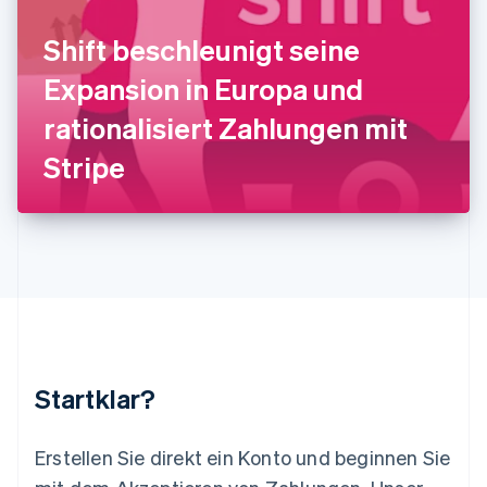
Lettland
English
Shift beschleunigt seine
Liechtenstein
Deutsch
English
Expansion in Europa und
Litauen
rationalisiert Zahlungen mit
English
Luxemburg
Stripe
Français
Deutsch
English
Malaysia
English
简体中文
Malta
English
Mexiko
Español
English
Neuseeland
English
Niederlande
Nederlands
English
Startklar?
Norwegen
English
Österreich
Erstellen Sie direkt ein Konto und beginnen Sie
Deutsch
English