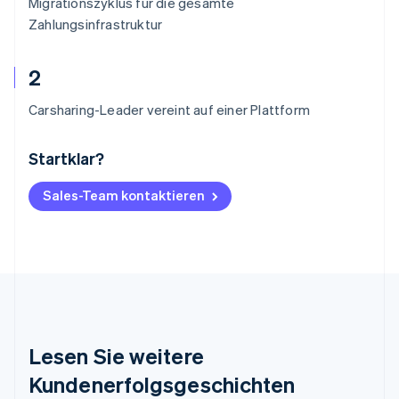
Migrationszyklus für die gesamte
Zahlungsinfrastruktur
2
Carsharing-Leader vereint auf einer Plattform
Startklar?
Australien
English
Belgien
Sales-Team kontaktieren
Nederlands
Français
Deutsch
English
Brasilien
Português
English
Bulgarien
English
Dänemark
English
Deutschland
Lesen Sie weitere
Deutsch
English
Estland
Kundenerfolgsgeschichten
English