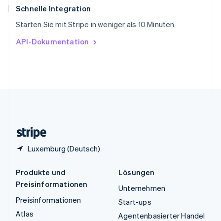
ไทย
English
Schnelle Integration
Tschechische Republik
Starten Sie mit Stripe in weniger als 10 Minuten
English
Ungarn
API-Dokumentation
English
Vereinigte Arabische Emirate
English
Vereinigte Staaten
English
Español
简体中文
Vereinigtes Königreich
English
Zypern
English
Luxemburg (Deutsch)
Produkte und
Lösungen
Preisinformationen
Unternehmen
Preisinformationen
Start-ups
Atlas
Agentenbasierter Handel