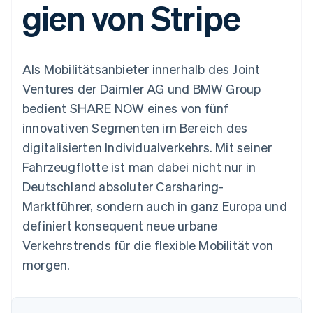
gien von Stripe
Data Pipeline
Geldmanagement
Marktplatz auf
Zugriff auf mehr als
Datensynchronisierung
Produkt-Roadmap
Plattformen
Grundlagen der
125
Stripe Sessions
SaaS
Abonnementverwaltung
Terminal
Karriere
Zahlungen vor Ort
Newsroom
So setzen Sie
Als Mobilitätsanbieter innerhalb des Joint
Authorization
Stripe Press
nutzungsbasierte
Boost
Abrechnung um
Ventures der Daimler AG und BMW Group
Nach Branche
Optimierung der
Stablecoin-gestützte
bedient SHARE NOW eines von fünf
Autorisierungsraten
Karten ausgeben: So
Link
KI-Unternehmen
Kontakt
geht´s
innovativen Segmenten im Bereich des
Beschleunigter
Creator Economy
Bereitstellung und
digitalisierten Individualverkehrs. Mit seiner
Bezahlvorgang
Gaming
Verwaltung von
Sales-Team
Financial
Bewirtung, Reisen und
Diensten mit Agenten
kontaktieren
Fahrzeugflotte ist man dabei nicht nur in
Connections
Freizeit
Partner werden
Verbundene
Versicherungen
Deutschland absoluter Carsharing-
Medien und
Finanzdaten
Marktführer, sondern auch in ganz Europa und
Unterhaltung
Ressourcen
Gemeinnützige
definiert konsequent neue urbane
Organisationen
Verkehrstrends für die flexible Mobilität von
Fachdienstleistungen
App-Integrationen
Mehr
Öffentlicher Sektor
Code-Beispiele
morgen.
Product roadmap
Einzelhandel
Entwickler-Blog
Ausblick
API-Status
Radar