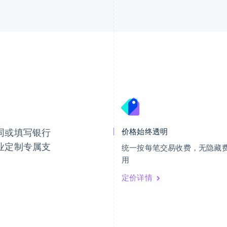
芬兰
美国
English
Svenska
English
Español
简体中文
荷兰
墨西哥
Nederlands
English
Español
English
同或填写银行
价格始终透明
加拿大
挪威
English
Français
English
业定制专属支
统一按每笔交易收费，无隐藏
捷克
葡萄牙
用
English
Português
English
克罗地亚
日本
定价详情
English
Italiano
日本語
English
拉脱维亚
瑞典
English
Svenska
English
立陶宛
瑞士
English
Deutsch
Français
Italiano
Englis