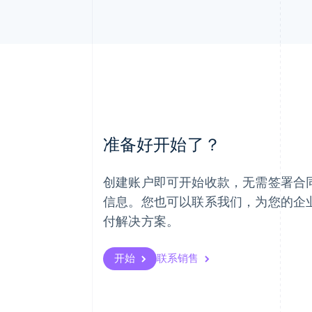
阿联酋
准备好开始了？
English
爱尔兰
English
创建账户即可开始收款，无需签署合
爱沙尼亚
English
信息。您也可以联系我们，为您的企
奥地利
付解决方案。
Deutsch
English
澳大利亚
English
开始
联系销售
巴西
Português
English
保加利亚
English