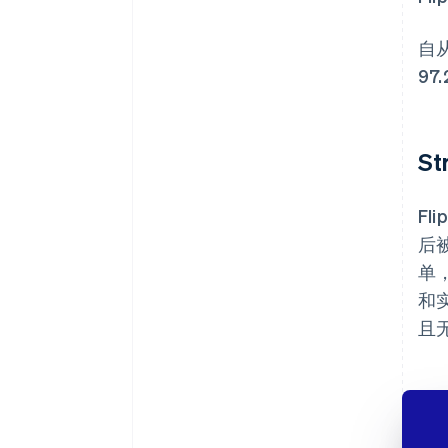
自从
97
S
Fl
后
单
和
且