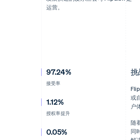
加速结账
运营。
97.24%
挑
接受率
F
或
1.12%
户
授权率提升
随
0.05%
同
解