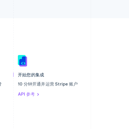
西班牙
Español
English
新加坡
English
简体中文
开始您的集成
新西兰
English
费
10 分钟开通并运营 Stripe 账户
匈牙利
English
API 参考
意大利
Italiano
English
印度
English
英国
h
English