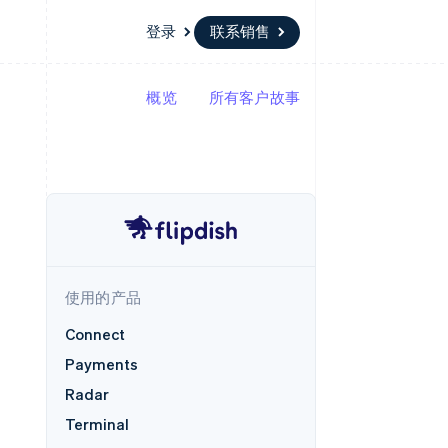
登录
联系销售
概览
所有客户故事
资源
生态系统
联系
场
更多
应用集成
合作伙伴
联系销售
Product roadmap
代码示例
Stripe App Marketplace
成为合作伙伴
了解未来规划
开发者博客
API 状态
Radar
欺诈防范
Atlas
初创企业注册
使用的产品
Climate
碳移除
Connect
Payments
Radar
Terminal