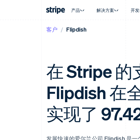
产品
解决方案
开发
客户
Flipdish
按企业阶段
文档
学习
按应用场
支持
支付
营收
大型企业
Stripe 文档
博客
智能体
获取支
Payments
Billing
初创企业
API 参考文档
客户案例
加密货
托管支
在线支付
经常性收入
库与 SDK
指南
电子商
专业服
Managed Payments
Metronome
Stripe Apps
嵌入式
在 Stripe
备案商家解决方案
按用量计费
财务自
Payment links
Subscriptions
全球化
无代码支付
订阅管理
应用内
Checkout
Invoicing
Flipdis
交易市
预构建支付界面
一次性或定期账单
资金管
Elements
Tax
平台
灵活的 UI 组件
销售税和增值税自动
SaaS
Payment methods
实现了 97.
Revenue Recogniti
接入 125+ 种支付方式
会计自动化
Terminal
Stripe Sigma
线下支付
自定义报告
Authorization Boost
Data Pipeline
支付成功率优化
数据同步
发展快速的爱尔兰公司 Flipdish
Link