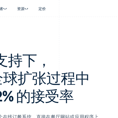
者
资源
定价
景
指南
按行业
公司
资金管理
平台和交易市
商务
持
接受线上付款
AI 企业
产品路线图
Global Payouts
Connect
币
持方案
实施预置结账流程
创作者经济
Sessions 年度大会
向第三方打款
平台支付
务
务
构建平台或交易市场
游戏
招聘
Crypto
金融
管理订阅
酒店、旅游与休闲
资讯中心
 的支持下，
钱包、稳定币发行和发卡基础设
动化
提供按用量计费
保险
Stripe Press
施
企业
发行稳定币支持的支付卡
媒体与娱乐
支付
通过智能体配置和管理服务
非营利组织
h 在全球扩张过程中
场
专业服务
理
公共部门
零售
化
42% 的接受率
on
 是一个在线订餐系统，直接在餐厅网站或应用程序上