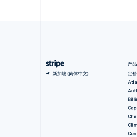
比利时
Nederlands
Français
Deutsch
English
波兰
English
丹麦
English
德国
Deutsch
English
法国
Français
English
产
新加坡 (简体中文)
定
Atl
Aut
Bill
Capi
Che
Cli
Con