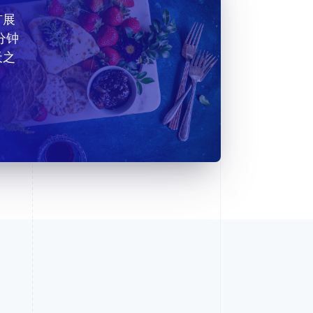
扩展
分钟
天之
。