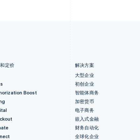
列支敦士登
塞浦路斯
Deutsch
English
English
卢森堡
斯洛伐克
Français
Deutsch
English
English
罗马尼亚
斯洛文尼亚
English
English
Italiano
马尔他
泰国
English
ไทย
English
马来西亚
希腊
English
简体中文
English
品和定价
解决方案
价
大型企业
as
初创企业
horization Boost
智能体商务
ing
加密货币
tal
电子商务
ckout
嵌入式金融
mate
财务自动化
nect
全球化企业