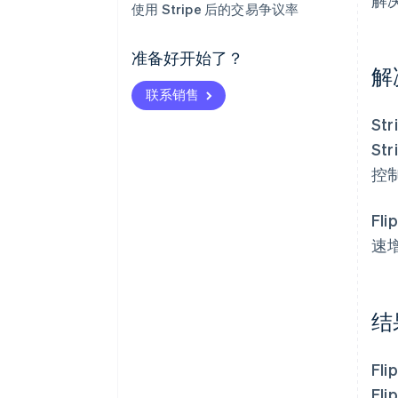
使用 Stripe 后的交易争议率
准备好开始了？
解
联系销售
St
St
控
Fl
速
结
F
F